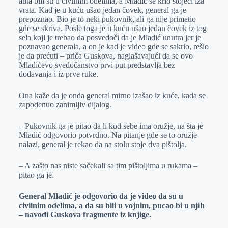
auta bili su u civilnim odelima, a Mladić se krio stojeći iza
vrata. Kad je u kuću ušao jedan čovek, general ga je
prepoznao. Bio je to neki pukovnik, ali ga nije primetio
gde se skriva. Posle toga je u kuću ušao jedan čovek iz tog
sela koji je trebao da posvedoči da je Mladić unutra jer je
poznavao generala, a on je kad je video gde se sakrio, rešio
je da prećuti – priča Guskova, naglašavajući da se ovo
Mladićevo svedočanstvo prvi put predstavlja bez
dodavanja i iz prve ruke.
Ona kaže da je onda general mirno izašao iz kuće, kada se
zapodenuo zanimljiv dijalog.
– Pukovnik ga je pitao da li kod sebe ima oružje, na šta je
Mladić odgovorio potvrdno. Na pitanje gde se to oružje
nalazi, general je rekao da na stolu stoje dva pištolja.
– A zašto nas niste sačekali sa tim pištoljima u rukama –
pitao ga je.
General Mladić je odgovorio da je video da su u
civilnim odelima, a da su bili u vojnim, pucao bi u njih
– navodi Guskova fragmente iz knjige.