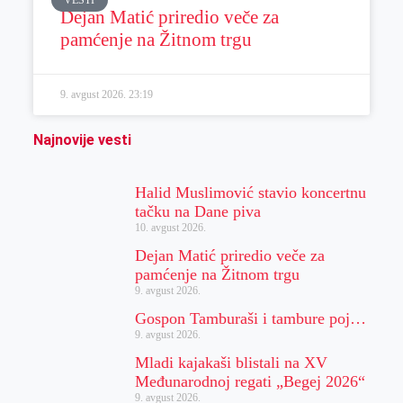
Dejan Matić priredio veče za
pamćenje na Žitnom trgu
9. avgust 2026.
23:19
Najnovije vesti
Halid Muslimović stavio koncertnu
tačku na Dane piva
10. avgust 2026.
Dejan Matić priredio veče za
pamćenje na Žitnom trgu
9. avgust 2026.
Gospon Tamburaši i tambure poj…
9. avgust 2026.
Mladi kajakaši blistali na XV
Međunarodnoj regati „Begej 2026“
9. avgust 2026.