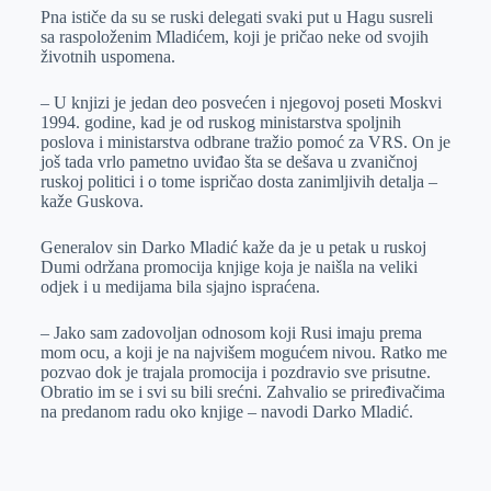
Pna ističe da su se ruski delegati svaki put u Hagu susreli
sa raspoloženim Mladićem, koji je pričao neke od svojih
životnih uspomena.
– U knjizi je jedan deo posvećen i njegovoj poseti Moskvi
1994. godine, kad je od ruskog ministarstva spoljnih
poslova i ministarstva odbrane tražio pomoć za VRS. On je
još tada vrlo pametno uviđao šta se dešava u zvaničnoj
ruskoj politici i o tome ispričao dosta zanimljivih detalja –
kaže Guskova.
Generalov sin Darko Mladić kaže da je u petak u ruskoj
Dumi održana promocija knjige koja je naišla na veliki
odjek i u medijama bila sjajno ispraćena.
– Jako sam zadovoljan odnosom koji Rusi imaju prema
mom ocu, a koji je na najvišem mogućem nivou. Ratko me
pozvao dok je trajala promocija i pozdravio sve prisutne.
Obratio im se i svi su bili srećni. Zahvalio se priređivačima
na predanom radu oko knjige – navodi Darko Mladić.