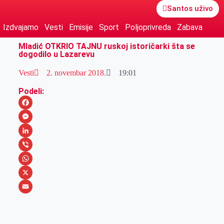
Santos uživo
Izdvajamo
Vesti
Emisije
Sport
Poljoprivreda
Zabava
Mladić OTKRIO TAJNU ruskoj istoričarki šta se
dogodilo u Lazarevu
Vesti
2. novembar 2018.
19:01
Podeli:
F
a
M
c
e
L
e
s
i
V
b
s
n
i
W
o
e
k
b
h
X
o
n
e
e
a
E
k
g
d
r
t
m