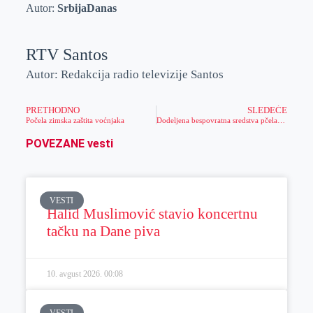
Autor:
SrbijaDanas
RTV Santos
Autor: Redakcija radio televizije Santos
PRETHODNO
SLEDEĆE
Počela zimska zaštita voćnjaka
Dodeljena bespovratna sredstva pčelarima
POVEZANE vesti
VESTI
Halid Muslimović stavio koncertnu
tačku na Dane piva
10. avgust 2026.
00:08
VESTI