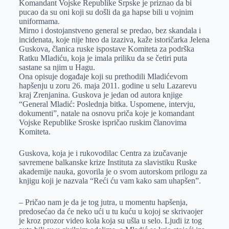
Komandant Vojske Republike Srpske je priznao da bi
e
I
s
a
pucao da su oni koji su došli da ga hapse bili u vojnim
r
n
A
i
uniformama.
Mirno i dostojanstveno general se predao, bez skandala i
p
l
incidenata, koje nije hteo da izaziva, kaže istoričarka Jelena
p
Guskova, članica ruske ispostave Komiteta za podrška
Ratku Mladiću, koja je imala priliku da se četiri puta
sastane sa njim u Hagu.
Ona opisuje događaje koji su prethodili Mladićevom
hapšenju u zoru 26. maja 2011. godine u selu Lazarevu
kraj Zrenjanina. Guskova je jedan od autora knjige
“General Mladić: Poslednja bitka. Uspomene, intervju,
dokumenti”, natale na osnovu priča koje je komandant
Vojske Republike Sroske ispričao ruskim članovima
Komiteta.
Guskova, koja je i rukovodilac Centra za izučavanje
savremene balkanske krize Instituta za slavistiku Ruske
akademije nauka, govorila je o svom autorskom prilogu za
knjigu koji je nazvala “Reći ću vam kako sam uhapšen”.
– Pričao nam je da je tog jutra, u momentu hapšenja,
predosećao da će neko ući u tu kuću u kojoj se skrivaojer
je kroz prozor video kola koja su ušla u selo. Ljudi iz tog