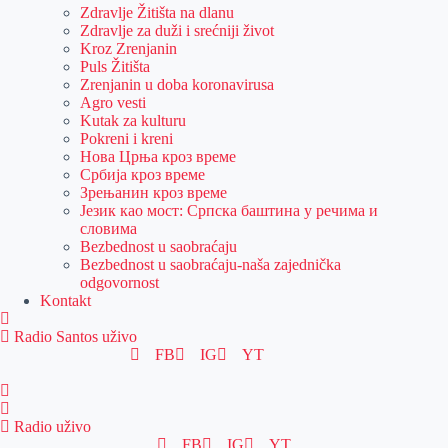
Zdravlje Žitišta na dlanu
Zdravlje za duži i srećniji život
Kroz Zrenjanin
Puls Žitišta
Zrenjanin u doba koronavirusa
Agro vesti
Kutak za kulturu
Pokreni i kreni
Нова Црња кроз време
Србија кроз време
Зрењанин кроз време
Језик као мост: Српска баштина у речима и
словима
Bezbednost u saobraćaju
Bezbednost u saobraćaju-naša zajednička
odgovornost
Kontakt
Radio Santos uživo
FB
IG
YT
Radio uživo
FB
IG
YT