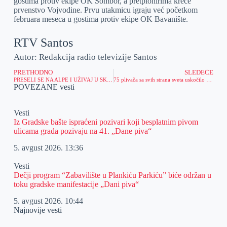
gostima protiv ekipe OK Sombor, a pretpionirima kreće
prvenstvo Vojvodine. Prvu utakmicu igraju već početkom
februara meseca u gostima protiv ekipe OK Bavanište.
RTV Santos
Autor: Redakcija radio televizije Santos
PRETHODNO
SLEDEĆE
PRESELI SE NA ALPE I UŽIVAJ U SKI AVANTURI!
75 plivača sa svih strana sveta uskočilo u Tisu po Časni krst
POVEZANE vesti
Vesti
Iz Gradske bašte ispraćeni pozivari koji besplatnim pivom
ulicama grada pozivaju na 41. „Dane piva“
5. avgust 2026.
13:36
Vesti
Dečji program “Zabavilište u Plankiću Parkiću” biće održan u
toku gradske manifestacije „Dani piva“
5. avgust 2026.
10:44
Najnovije vesti