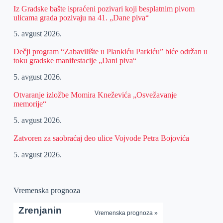
Iz Gradske bašte ispraćeni pozivari koji besplatnim pivom
ulicama grada pozivaju na 41. „Dane piva“
5. avgust 2026.
Dečji program “Zabavilište u Plankiću Parkiću” biće održan u
toku gradske manifestacije „Dani piva“
5. avgust 2026.
Otvaranje izložbe Momira Kneževića „Osvežavanje
memorije“
5. avgust 2026.
Zatvoren za saobraćaj deo ulice Vojvode Petra Bojovića
5. avgust 2026.
Vremenska prognoza