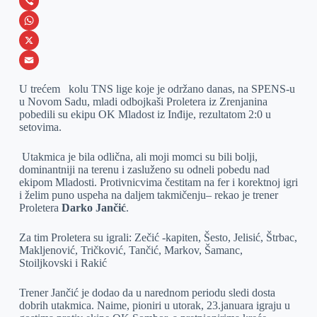
c
e
L
e
s
i
V
b
s
n
i
W
o
e
k
b
h
X
o
n
e
e
a
E
U trećem kolu TNS lige koje je održano danas, na SPENS-u
k
g
d
r
t
m
u Novom Sadu, mladi odbojkaši Proletera iz Zrenjanina
pobedili su ekipu OK Mladost iz Inđije, rezultatom 2:0 u
e
I
s
a
setovima.
r
n
A
i
Utakmica je bila odlična, ali moji momci su bili bolji,
p
l
dominantniji na terenu i zasluženo su odneli pobedu nad
p
ekipom Mladosti. Protivnicvima čestitam na fer i korektnoj igri
i želim puno uspeha na daljem takmičenju– rekao je trener
Proletera
Darko Jančić
.
Za tim Proletera su igrali: Zečić -kapiten, Šesto, Jelisić, Štrbac,
Makljenović, Tričković, Tančić, Markov, Šamanc,
Stoiljkovski i Rakić
Trener Jančić je dodao da u narednom periodu sledi dosta
dobrih utakmica. Naime, pioniri u utorak, 23.januara igraju u