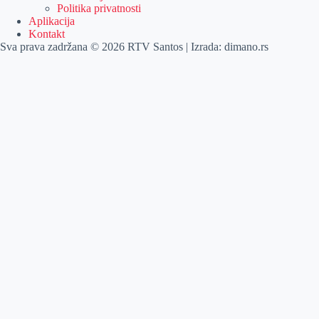
Politika privatnosti
Aplikacija
Kontakt
Sva prava zadržana © 2026 RTV Santos | Izrada:
dimano.rs
Pretraga
Pretraga
Kategorije
Naslovna
Izdvajamo
Vesti
Emisije
Agročas
Vikendica
Sport
Poljoprivreda
Još
Dobre vesti
Kulturni vodič
Zabava
Lifestyle
Posao