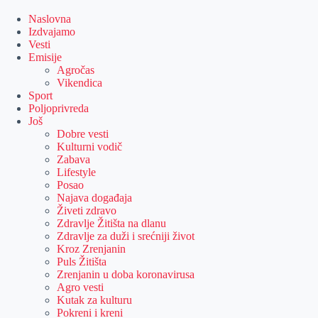
Skip
to
Naslovna
content
Izdvajamo
Vesti
Emisije
Agročas
Vikendica
Sport
Poljoprivreda
Još
Dobre vesti
Kulturni vodič
Zabava
Lifestyle
Posao
Najava događaja
Živeti zdravo
Zdravlje Žitišta na dlanu
Zdravlje za duži i srećniji život
Kroz Zrenjanin
Puls Žitišta
Zrenjanin u doba koronavirusa
Agro vesti
Kutak za kulturu
Pokreni i kreni