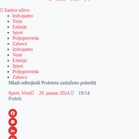
Santos uživo
Izdvajamo
Vesti
Emisije
Sport
Poljoprivreda
Zabava
Izdvajamo
Vesti
Emisije
Sport
Poljoprivreda
Zabava
Mladi odbojkaši Proletera zasluženo pobedili
Sport
,
Vesti
20. januar 2024.
19:14
Podeli:
F
a
M