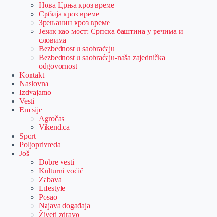
Нова Црња кроз време
Србија кроз време
Зрењанин кроз време
Језик као мост: Српска баштина у речима и
словима
Bezbednost u saobraćaju
Bezbednost u saobraćaju-naša zajednička
odgovornost
Kontakt
Naslovna
Izdvajamo
Vesti
Emisije
Agročas
Vikendica
Sport
Poljoprivreda
Još
Dobre vesti
Kulturni vodič
Zabava
Lifestyle
Posao
Najava događaja
Živeti zdravo