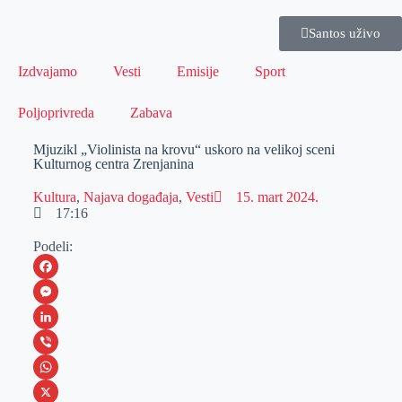
Santos uživo
Izdvajamo
Vesti
Emisije
Sport
Poljoprivreda
Zabava
Mjuzikl „Violinista na krovu“ uskoro na velikoj sceni
Kulturnog centra Zrenjanina
Kultura
,
Najava događaja
,
Vesti
15. mart 2024.
17:16
Podeli:
F
a
M
c
e
L
e
s
i
V
b
s
n
i
W