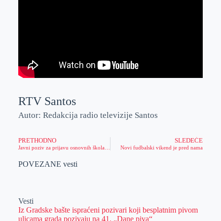
RTV Santos
Autor: Redakcija radio televizije Santos
PRETHODNO
SLEDEĆE
Javni poziv za prijavu osnovnih škola Srednjobanatskog okruga za dodelu besplatnih udžbenika
Novi fudbalski vikend je pred nama
POVEZANE vesti
Vesti
Iz Gradske bašte ispraćeni pozivari koji besplatnim pivom
ulicama grada pozivaju na 41. „Dane piva“