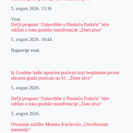
5. avgust 2026.
13:36
Vesti
Dečji program “Zabavilište u Plankiću Parkiću” biće
održan u toku gradske manifestacije „Dani piva“
5. avgust 2026.
10:44
Najnovije vesti
Iz Gradske bašte ispraćeni pozivari koji besplatnim pivom
ulicama grada pozivaju na 41. „Dane piva“
5. avgust 2026.
Dečji program “Zabavilište u Plankiću Parkiću” biće
održan u toku gradske manifestacije „Dani piva“
5. avgust 2026.
Otvaranje izložbe Momira Kneževića „Osvežavanje
memorije“