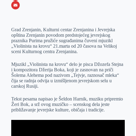
o
e
k
b
h
X
o
n
e
e
a
E
k
g
d
r
t
m
Grad Zrenjanin, Kulturni centar Zrenjanina i Jevrejska
e
I
s
a
opština Zrenjanin povodom predstojećeg jevrejskog
r
n
A
i
praznika Purima pružiće sugrađanima čuveni mjuzikl
„Violinista na krovu“ 21.marta od 20 časova na Velikoj
p
l
sceni Kulturnog centra Zrenjanina.
p
Mjuzikl „Violinista na krovu“ delo je pisca Džozefa Stejna
i kompozitora Džerija Boka, koji je zasnovan na priči
Šolema Alehema pod nazivom „Tejvje, raznosač mleka“
čija se radnja odvija u izmišljenom jevrejskom selu u
carskoj Rusiji.
Tekst pesama napisao je Šeldon Harnik, muziku pripremio
Žeri Bok, a srž ovog muzičko – scenskog dela jeste
približavanje jevrejske kulture, običaja i tradicije.