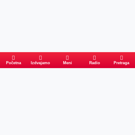
Početna
Izdvajamo
Meni
Radio
Pretraga
Pretraga
Kategorije
Ostalo
Naslovna