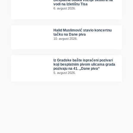
Besplatna obuka vožnje skutera na
vodi na Izletištu Tisa
6. avgust 2026.
Halid Muslimović stavio koncertnu
tačku na Dane piva
10. avgust 2026.
Iz Gradske bašte ispraćeni pozivari
koji besplatnim pivom ulicama grada
pozivaju na 41. „Dane piva“
5. avgust 2026.