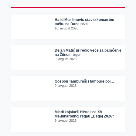
Halid Muslimović stavio koncertnu
tačku na Dane piva
10. avgust 2026.
Dejan Matić priredio veče za pamćenje
na Žitnom trgu
9. avgust 2026.
Gospon Tamburaši i tambure poj…
9. avgust 2026.
Mladi kajakaši blistali na XV
Međunarodnoj regati „Begej 2026“
9. avgust 2026.