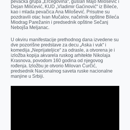
pevačka grupa „Ercegovina“, guslari Majo Milošević i
r
Dejan Milićević, KUD „Vladimir Gaćinović“ iz Bileće,
kao i mlada pevačica Ana Milošević. Prisutne su
pozdravili otac Ivan Mučalov, načelnik opštine Bileća
Miodrag Parežanin i predsednik opštine Sečanj
Nebojša Meljanac.
U okviru manifestacije prethodnog dana izvedene su
dve pozorišne predstave za decu „Aska i vuk“ i
komedija „Neprijateljice“ za odrasle, a otvorena je i
izložba kopija akvarela ruskog arhitekte Nikolaja
Krasnova, povodom 160 godina od njegovog
rođenja. Izložbu je otvorio Milovan Ćurčić,
predsednik Nacionalnog saveta ruske nacionalne
manjine u Srbiji.