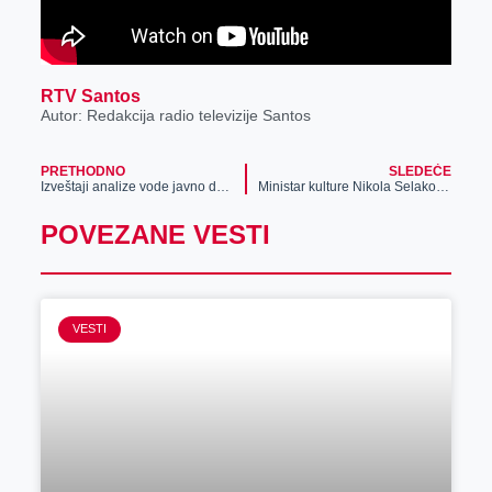
RTV Santos
Autor: Redakcija radio televizije Santos
PRETHODNO
SLEDEĆE
Izveštaji analize vode javno dostupni
Ministar kulture Nikola Selaković posetio Zrenjanin
POVEZANE VESTI
VESTI