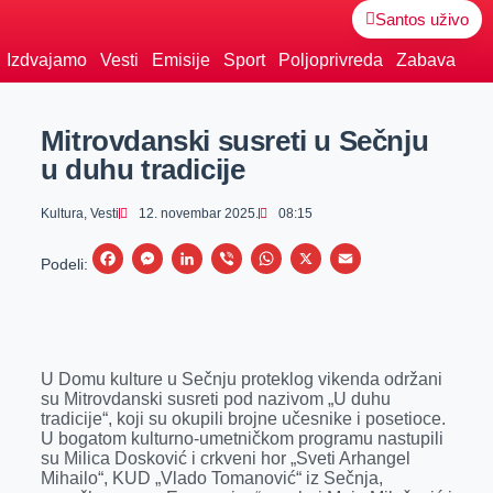
Santos uživo
Izdvajamo
Vesti
Emisije
Sport
Poljoprivreda
Zabava
Mitrovdanski susreti u Sečnju
u duhu tradicije
Kultura
,
Vesti
12. novembar 2025.
08:15
F
M
L
V
W
X
E
Podeli:
a
e
i
i
h
m
c
s
n
b
a
a
e
s
k
e
t
i
U Domu kulture u Sečnju proteklog vikenda održani
b
e
e
r
s
l
su Mitrovdanski susreti pod nazivom „U duhu
o
n
d
A
tradicije“, koji su okupili brojne učesnike i posetioce.
U bogatom kulturno-umetničkom programu nastupili
o
g
I
p
su Milica Dosković i crkveni hor „Sveti Arhangel
k
e
n
p
Mihailo“, KUD „Vlado Tomanović“ iz Sečnja,