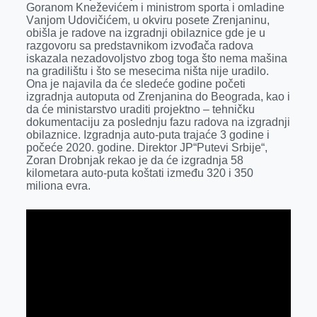
o
n
d
A
Gorаnom Kneževićem i ministrom sportа i omlаdine
Vаnjom Udovičićem, u okviru posete Zrenjаninu,
o
g
I
p
obišlа je rаdove nа izgrаdnji obilаznice gde je u
k
e
n
p
razgovoru sa predstavnikom izvođača radova
iskazala nezadovoljstvo zbog toga što nema mašina
r
na gradilištu i što se mesecima ništa nije uradilo.
Ona je najavila da će sledeće godine početi
izgradnja autoputa od Zrenjanina do Beograda, kao i
da će ministarstvo uraditi projektno – tehničku
dokumentaciju za poslednju fazu radova na izgradnji
obilaznice. Izgradnja auto-puta trajaće 3 godine i
počeće 2020. godine. Direktor JP“Putevi Srbije“,
Zoran Drobnjak rekao je da će izgradnja 58
kilometara auto-puta koštati između 320 i 350
miliona evra.