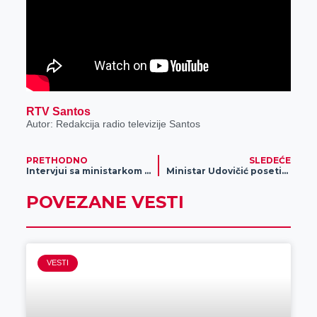
RTV Santos
Autor: Redakcija radio televizije Santos
PRETHODNO
SLEDEĆE
Intervjui sa ministarkom Mihajlović i ministrom Udovičićem ekskluzivno na TV „Santos“
Ministar Udovičić posetio Zrenjanin
POVEZANE VESTI
VESTI