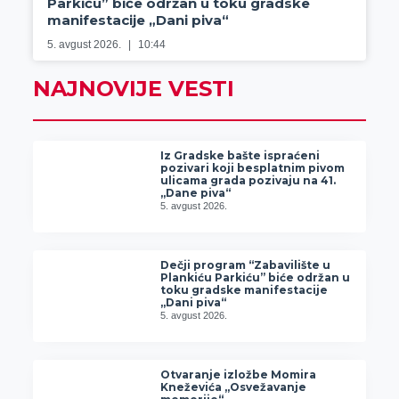
Parkiću” biće održan u toku gradske
manifestacije „Dani piva“
5. avgust 2026.
10:44
NAJNOVIJE VESTI
Iz Gradske bašte ispraćeni
pozivari koji besplatnim pivom
ulicama grada pozivaju na 41.
„Dane piva“
5. avgust 2026.
Dečji program “Zabavilište u
Plankiću Parkiću” biće održan u
toku gradske manifestacije
„Dani piva“
5. avgust 2026.
Otvaranje izložbe Momira
Kneževića „Osvežavanje