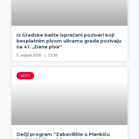
Iz Gradske bašte ispraćeni pozivari koji
besplatnim pivom ulicama grada pozivaju
na 41. „Dane piva“
5. avgust 2026.
13:36
VESTI
Dečji program “Zabavilište u Plankiću