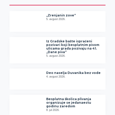
„Zrenjanin zove“
5. avgust 2026.
Iz Gradske bašte ispraćeni
pozivari koji besplatnim pivom
ulicama grada pozivaju na 41.
„Dane piva“
5. avgust 2026.
Deo naselja Duvanika bez vode
4. avgust 2026.
Besplatna školica plivanja
organizuje se jedanaestu
godinu zaredom
8. jul 2026.