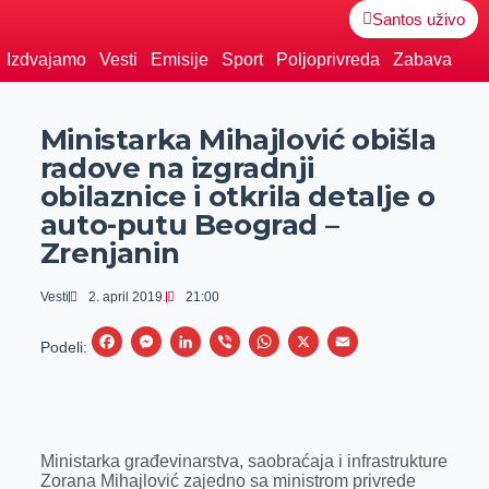
Santos uživo
Izdvajamo
Vesti
Emisije
Sport
Poljoprivreda
Zabava
Ministarka Mihajlović obišla
radove na izgradnji
obilaznice i otkrila detalje o
auto-putu Beograd –
Zrenjanin
Vesti
2. april 2019.
21:00
F
M
L
V
W
X
E
Podeli:
a
e
i
i
h
m
c
s
n
b
a
a
e
s
k
e
t
i
Ministarka građevinarstva, saobraćaja i infrastrukture
b
e
e
r
s
l
Zorana Mihаjlović zаjedno sа ministrom privrede