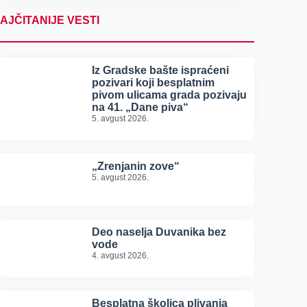
AJČITANIJE VESTI
Iz Gradske bašte ispraćeni
pozivari koji besplatnim
pivom ulicama grada pozivaju
na 41. „Dane piva“
5. avgust 2026.
„Zrenjanin zove“
5. avgust 2026.
Deo naselja Duvanika bez
vode
4. avgust 2026.
Besplatna školica plivanja