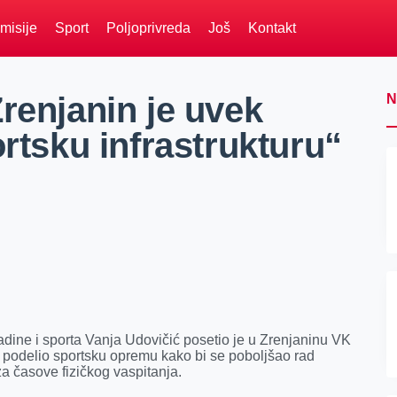
misije
Sport
Poljoprivreda
Još
Kontakt
renjanin je uvek
N
ortsku infrastrukturu“
ladine i sporta Vanja Udovičić posetio je u Zrenjaninu VK
m podelio sportsku opremu kako bi se poboljšao rad
i za časove fizičkog vaspitanja.