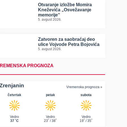
Otvaranje izložbe Momira
Kneževića „Osvežavanje
memorije“
5. avgust 2026.
Zatvoren za saobraćaj deo
ulice Vojvode Petra Bojovića
5. avgust 2026.
REMENSKA PROGNOZA