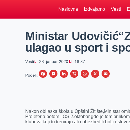
Naslovna
Izdvajamo
Vesti
E
Ministar Udovičić“Z
ulagao u sport i sp
Vesti
28. januar 2020.
18:37
F
M
L
V
W
X
E
Podeli:
a
e
i
i
h
m
c
s
n
b
a
a
e
s
k
e
t
i
b
e
e
r
s
l
Nakon obilaska škola u Opštini Žitište,Ministar om
o
n
d
A
Proleter a potom i OŠ 2.oktobar gde je tom priliko
klubova koji tu treniraju ali i obezbedili bolji uslov
o
g
I
p