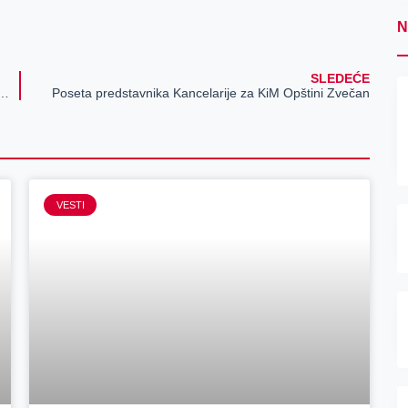
N
SLEDEĆE
zvoj sporta je jednako važan i u malim i većim sredinama“
Poseta predstavnika Kancelarije za KiM Opštini Zvečan
VESTI