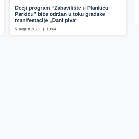
Dečji program “Zabavilište u Plankiću
Parkiću” biće održan u toku gradske
manifestacije „Dani piva“
5. avgust 2026.
10:44