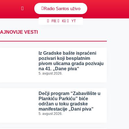
Radio Santos uživo
FB
IG
YT
AJNOVIJE VESTI
Iz Gradske bašte ispraćeni
pozivari koji besplatnim
pivom ulicama grada pozivaju
na 41. „Dane piva“
5. avgust 2026.
Dečji program “Zabavilište u
Plankiću Parkiću” biće
održan u toku gradske
manifestacije „Dani piva“
5. avgust 2026.