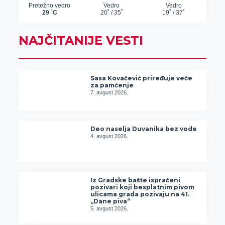
NAJČITANIJE VESTI
Sasa Kovačević priređuje veče
za pamćenje
7. avgust 2026.
Deo naselja Duvanika bez vode
4. avgust 2026.
Iz Gradske bašte ispraćeni
pozivari koji besplatnim pivom
ulicama grada pozivaju na 41.
„Dane piva“
5. avgust 2026.