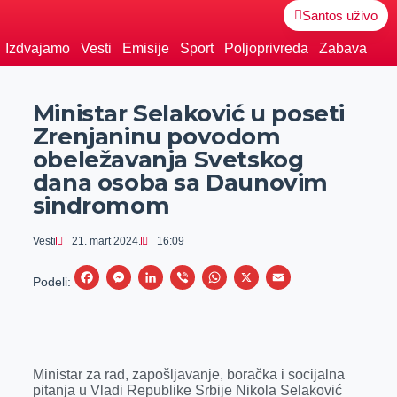
Santos uživo
Izdvajamo
Vesti
Emisije
Sport
Poljoprivreda
Zabava
Ministar Selaković u poseti
Zrenjaninu povodom
obeležavanja Svetskog
dana osoba sa Daunovim
sindromom
Vesti
21. mart 2024.
16:09
F
M
L
V
W
X
E
Podeli:
a
e
i
i
h
m
c
s
n
b
a
a
e
s
k
e
t
i
Ministar za rad, zapošljavanje, boračka i socijalna
b
e
e
r
s
l
pitanja u Vladi Republike Srbije Nikola Selaković