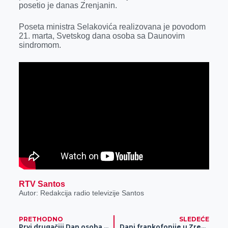
o
n
d
A
posetio je danas Zrenjanin.
o
g
I
p
Poseta ministra Selakovića realizovana je povodom
k
e
n
p
21. marta, Svetskog dana osoba sa Daunovim
sindromom.
r
RTV Santos
Autor: Redakcija radio televizije Santos
PRETHODNO
SLEDEĆE
Prvi drugačiji Dan osoba sa Daunovim sindromom: Godinu dana nakon donacije Meridian fondacije – Uroš uživa na svom radnom mestu (VIDEO)
Dani frankofonije u Zrenjaninu