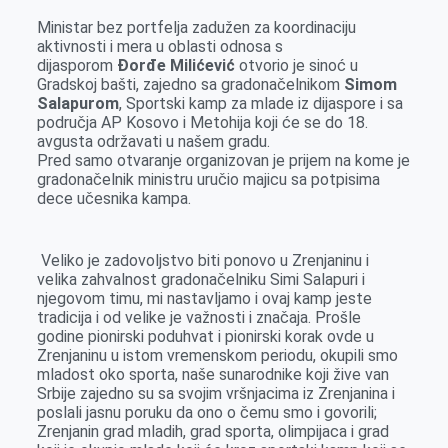
e
s
k
e
t
i
Ministar bez portfelja zadužen za koordinaciju
b
e
e
r
s
l
aktivnosti i mera u oblasti odnosa s
o
n
d
A
dijasporom
Đorđe Milićević
otvorio je sinoć u
Gradskoj bašti, zajedno sa gradonačelnikom
Simom
o
g
I
p
Salapurom
, Sportski kamp za mlade iz dijaspore i sa
k
e
n
p
područja AP Kosovo i Metohija koji će se do 18.
avgusta održavati u našem gradu.
r
Pred samo otvaranje organizovan je prijem na kome je
gradonačelnik ministru uručio majicu sa potpisima
dece učesnika kampa.
Veliko je zadovoljstvo biti ponovo u Zrenjaninu i
velika zahvalnost gradonačelniku Simi Salapuri i
njegovom timu, mi nastavljamo i ovaj kamp jeste
tradicija i od velike je važnosti i značaja. Prošle
godine pionirski poduhvat i pionirski korak ovde u
Zrenjaninu u istom vremenskom periodu, okupili smo
mladost oko sporta, naše sunarodnike koji žive van
Srbije zajedno su sa svojim vršnjacima iz Zrenjanina i
poslali jasnu poruku da ono o čemu smo i govorili;
Zrenjanin grad mladih, grad sporta, olimpijaca i grad