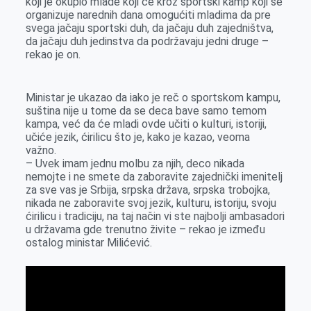
koji je okupio mlade koji će kroz sportski kamp koji se
organizuje narednih dana omogućiti mladima da pre
svega jačaju sportski duh, da jačaju duh zajedništva,
da jačaju duh jedinstva da podržavaju jedni druge –
rekao je on.
Ministar je ukazao da iako je reč o sportskom kampu,
suština nije u tome da se deca bave samo temom
kampa, već da će mladi ovde učiti o kulturi, istoriji,
učiće jezik, ćirilicu što je, kako je kazao, veoma
važno.
– Uvek imam jednu molbu za njih, deco nikada
nemojte i ne smete da zaboravite zajednički imenitelj
za sve vas je Srbija, srpska država, srpska trobojka,
nikada ne zaboravite svoj jezik, kulturu, istoriju, svoju
ćirilicu i tradiciju, na taj način vi ste najbolji ambasadori
u državama gde trenutno živite – rekao je između
ostalog ministar Milićević.