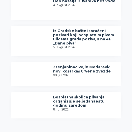
Deo naselja Duvanika bez vode
4. avgust 2026.
Iz Gradske bašte ispraćeni
pozivari koji besplatnim pivom
ulicama grada pozivaju na 41.
„Dane piva“
5. avgust 2026.
Zrenjaninac Vojin Medarević
novi košarkaš Crvene zvezde
30. jul 2026.
Besplatna školica plivanja
organizuje se jedanaestu
godinu zaredom
8. jul 2026.