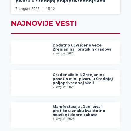
pivaru u Srednjoj poljoprivrednoj školi
7. avgust 2026.
15:12
NAJNOVIJE VESTI
Dodatno učvršćene veze
Zrenjanina i bratskih gradova
7. avgust 2026.
Gradonačelnik Zrenjanina
posetio mini-pivaru u Srednjoj
poljoprivrednoj školi
7. avgust 2026.
Manifestacija „Dani piva“
protiče u znaku kvalitetne
muzike i dobre zabave
6. avgust 2026.