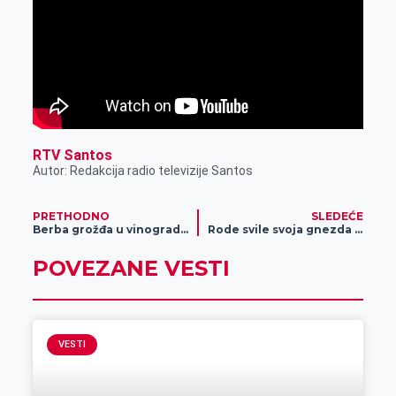
RTV Santos
Autor: Redakcija radio televizije Santos
PRETHODNO
SLEDEĆE
Berba grožđa u vinogradu Janka Janošika
Rode svile svoja gnezda u Banatskom Dvoru
POVEZANE VESTI
VESTI