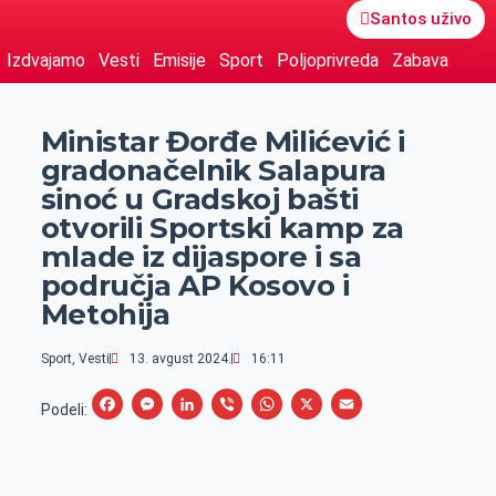
Santos uživo
Izdvajamo
Vesti
Emisije
Sport
Poljoprivreda
Zabava
Ministar Đorđe Milićević i
gradonačelnik Salapura
sinoć u Gradskoj bašti
otvorili Sportski kamp za
mlade iz dijaspore i sa
područja AP Kosovo i
Metohija
Sport
,
Vesti
13. avgust 2024.
16:11
F
M
L
V
W
X
E
Podeli:
a
e
i
i
h
m
c
s
n
b
a
a