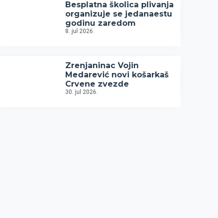
Besplatna školica plivanja
organizuje se jedanaestu
godinu zaredom
8. jul 2026.
Zrenjaninac Vojin
Medarević novi košarkaš
Crvene zvezde
30. jul 2026.