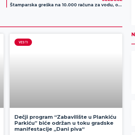
Štamparska greška na 10.000 računa za vodu, obratite pažnju
N
VESTI
Dečji program “Zabavilište u Plankiću
Parkiću” biće održan u toku gradske
manifestacije „Dani piva“