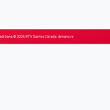
adržana © 2026 RTV Santos | Izrada:
dimano.rs