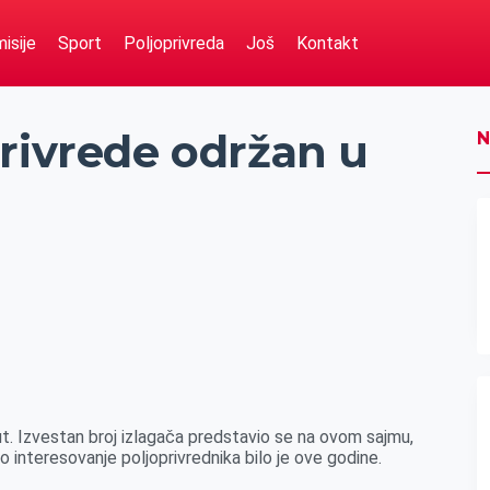
isije
Sport
Poljoprivreda
Još
Kontakt
rivrede održan u
N
put. Izvestan broj izlagača predstavio se na ovom sajmu,
 interesovanje poljoprivrednika bilo je ove godine.