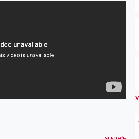
V
SLEDEĆE