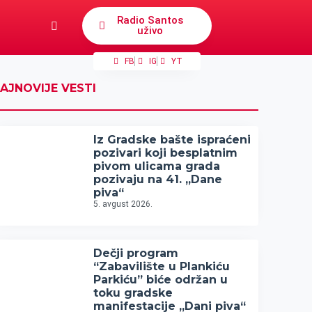
Radio Santos
uživo
FB
IG
YT
AJNOVIJE VESTI
Iz Gradske bašte ispraćeni
pozivari koji besplatnim
pivom ulicama grada
pozivaju na 41. „Dane
piva“
5. avgust 2026.
Dečji program
“Zabavilište u Plankiću
Parkiću” biće održan u
toku gradske
manifestacije „Dani piva“