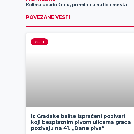
Kolima udario ženu, preminula na licu mesta
POVEZANE VESTI
VESTI
Iz Gradske bašte ispraćeni pozivari
koji besplatnim pivom ulicama grada
pozivaju na 41. „Dane piva“