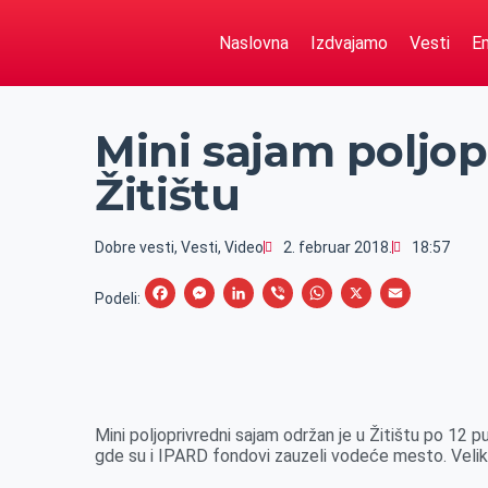
Naslovna
Izdvajamo
Vesti
Em
Mini sajam poljop
Žitištu
Dobre vesti
,
Vesti
,
Video
2. februar 2018.
18:57
F
M
L
V
W
X
E
Podeli:
a
e
i
i
h
m
c
s
n
b
a
a
e
s
k
e
t
i
b
e
e
r
s
l
Mini poljoprivredni sajam održan je u Žitištu po 12 
o
n
d
A
gde su i IPARD fondovi zauzeli vodeće mesto. Veliko
o
g
I
p