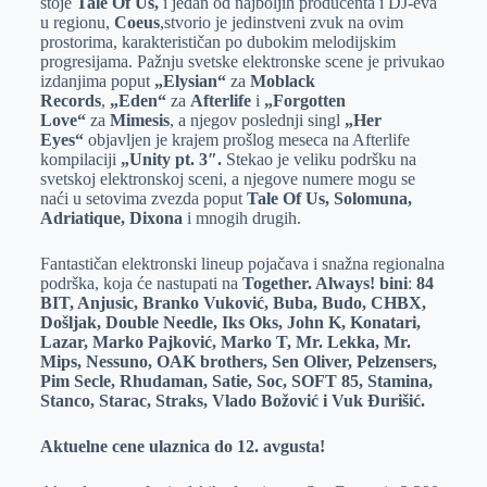
stoje
Tale Of Us,
i jedan od najboljih producenta i DJ-eva
u regionu,
Coeus
,stvorio je jedinstveni zvuk na ovim
prostorima, karakterističan po dubokim melodijskim
progresijama. Pažnju svetske elektronske scene je privukao
izdanjima poput
„Elysian“
za
Moblack
Records
,
„Eden“
za
Afterlife
i
„Forgotten
Love“
za
Mimesis
, a njegov poslednji singl
„Her
Eyes“
objavljen je krajem prošlog meseca na Afterlife
kompilaciji
„Unity pt. 3″.
Stekao je veliku podršku na
svetskoj elektronskoj sceni, a njegove numere mogu se
naći u setovima zvezda poput
Tale Of Us, Solomuna,
Adriatique, Dixona
i mnogih drugih.
Fantastičan elektronski lineup pojačava i snažna regionalna
podrška, koja će nastupati na
Together. Always! bini
:
84
BIT, Anjusic, Branko Vuković, Buba, Budo, CHBX,
Došljak, Double Needle, Iks Oks, John K, Konatari,
Lazar, Marko Pajković, Marko T, Mr. Lekka, Mr.
Mips, Nessuno, OAK brothers, Sen Oliver, Pelzensers,
Pim Secle, Rhudaman, Satie, Soc, SOFT 85, Stamina,
Stanco, Starac, Straks, Vlado Božović i Vuk Đurišić.
Aktuelne cene ulaznica do 12. avgusta!