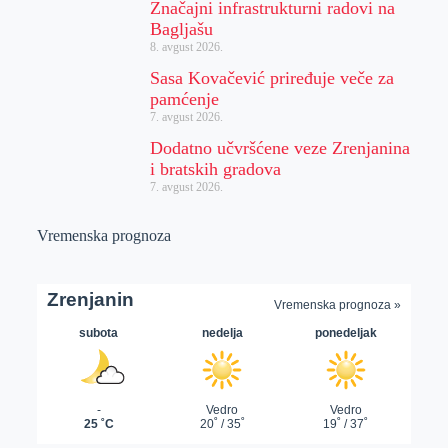
Značajni infrastrukturni radovi na
Bagljašu
8. avgust 2026.
Sasa Kovačević priređuje veče za
pamćenje
7. avgust 2026.
Dodatno učvršćene veze Zrenjanina
i bratskih gradova
7. avgust 2026.
Vremenska prognoza