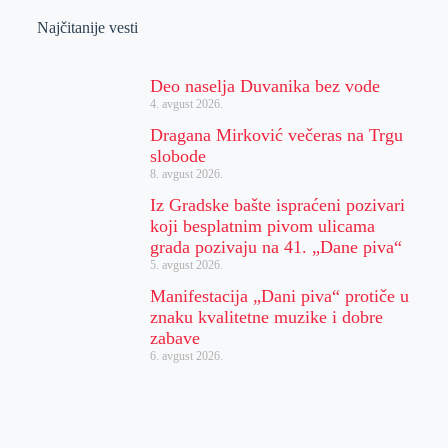
Najčitanije vesti
Deo naselja Duvanika bez vode
4. avgust 2026.
Dragana Mirković večeras na Trgu
slobode
8. avgust 2026.
Iz Gradske bašte ispraćeni pozivari
koji besplatnim pivom ulicama
grada pozivaju na 41. „Dane piva“
5. avgust 2026.
Manifestacija „Dani piva“ protiče u
znaku kvalitetne muzike i dobre
zabave
6. avgust 2026.