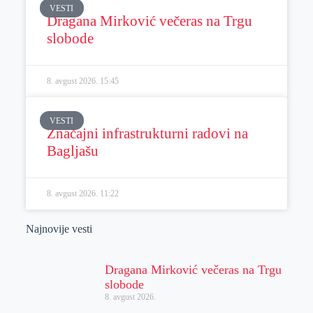
VESTI
Dragana Mirković večeras na Trgu
slobode
8. avgust 2026.
15:45
VESTI
Značajni infrastrukturni radovi na
Bagljašu
8. avgust 2026.
11:22
Najnovije vesti
Dragana Mirković večeras na Trgu
slobode
8. avgust 2026.