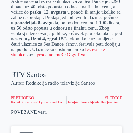
Aktuelna cena festivalskih ulaznica za Sea Dance je 3.290
dinara, uz 40 odsto popusta u odnosu na finalnu cenu, a
važiće do
petka
, 12. avgusta
u ponoć, ili ranije ukoliko se
zalihe rasprodaju. Prodaja jednodnevnih ulaznica počinje
u
ponedeljak 8. avgusta
, po poklon ceni od 1.190 dinara,
uz 50 odsto popusta u odnosu na finalnu cenu. Zbog
velikog interesovanja publike, još uvek je u toku akcija pod
nazivom
„Uzmi 4, zgrabi 5″,
tokom koje uz kupljene
četiri ulaznice za Sea Dance, fanovi festivala petu dobijaju
na poklon. Ulaznice su dostupne preko
festivalske
stranice
kao i
prodajne mreže
Gigs Tixa
.
RTV Santos
Autor: Redakcija radio televizije Santos
PRETHODNO
SLEDEĆE
Kadeti Srbije ispustili pobedu nad Danskom na startu Evropskog prvenstva
Detinjstvo kroz objektiv Danijele Savičić
POVEZANE vesti