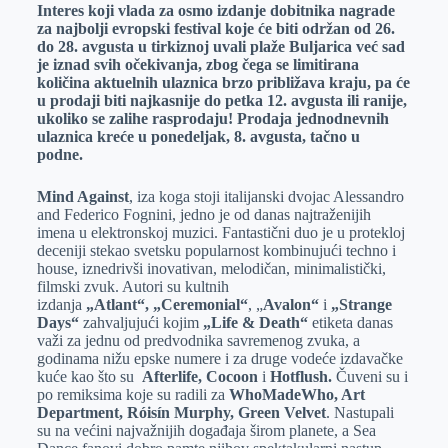
Interes koji vlada za osmo izdanje dobitnika nagrade
za najbolji evropski festival koje će
biti održan od 26.
do 28. avgusta u tirkiznoj uvali plaže Buljarica već sad
je iznad svih očekivanja, zbog čega se limitirana
količina aktuelnih ulaznica brzo približava kraju, pa će
u prodaji biti najkasnije do petka 12. avgusta ili ranije,
ukoliko se zalihe rasprodaju! Prodaja jednodnevnih
ulaznica kreće u ponedeljak, 8. avgusta, tačno u
podne.
Mind Against
, iza koga stoji italijanski dvojac Alessandro
and Federico Fognini, jedno je od danas najtraženijih
imena u elektronskoj muzici. Fantastični duo je u protekloj
deceniji stekao svetsku popularnost kombinujući techno i
house, iznedrivši inovativan, melodičan, minimalistički,
filmski zvuk. Autori su kultnih
izdanja
„Atlant“,
„Ceremonial“
, „
Avalon“
i
„Strange
Days“
zahvaljujući kojim
„Life & Death“
etiketa danas
važi za jednu od predvodnika savremenog zvuka, a
godinama nižu epske numere i za druge vodeće izdavačke
kuće kao što su
Afterlife, Cocoon
i
Hotflush.
Čuveni su i
po remiksima koje su radili za
WhoMadeWho, Art
Department, Róisín Murphy, Green Velvet
. Nastupali
su na većini najvažnijih događaja širom planete, a Sea