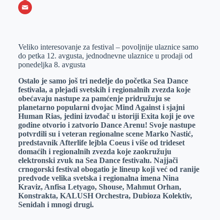
o
e
k
b
h
X
o
n
e
e
a
E
k
g
d
r
t
m
Veliko interesovanje za festival – povoljnije ulaznice samo
e
I
s
a
do petka 12. avgusta, jednodnevne ulaznice u prodaji od
r
n
A
i
ponedeljka 8. avgusta
p
l
Ostalo je samo još tri nedelje do početka Sea Dance
festivala, a plejadi svetskih i regionalnih zvezda koje
p
obećavaju nastupe za pamćenje pridružuju se
planetarno popularni dvojac Mind Against i sjajni
Human Rias, jedini izvođač u istoriji Exita koji je ove
godine otvorio i zatvorio Dance Arenu! Svoje nastupe
potvrdili su i veteran regionalne scene Marko Nastić,
predstavnik Afterlife lejbla Coeus i više od trideset
domaćih i regionalnih zvezda koje zaokružuju
elektronski zvuk na Sea Dance festivalu. Najjači
crnogorski festival obogatio je lineup koji već od ranije
predvode velika svetska i regionalna imena Nina
Kraviz, Anfisa Letyago, Shouse, Mahmut Orhan,
Konstrakta, KALUSH Orchestra, Dubioza Kolektiv,
Senidah i mnogi drugi
.