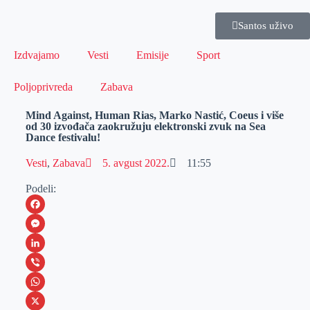
Santos uživo
Izdvajamo
Vesti
Emisije
Sport
Poljoprivreda
Zabava
Mind Against, Human Rias, Marko Nastić, Coeus i više
od 30 izvođača zaokružuju elektronski zvuk na Sea
Dance festivalu!
Vesti
,
Zabava
5. avgust 2022.
11:55
Podeli:
F
a
M
c
e
L
e
s
i
V
b
s
n
i
W