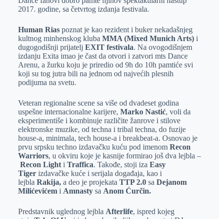
Dance fanovi dobro pamte njihov spektakularni nastup
2017. godine, sa četvrtog izdanja festivala.
Human Rias
poznat je kao rezident i buker nekadašnjeg
kultnog minhenskog kluba
MMA (Mixed Munich Arts)
i
dugogodišnji prijatelj
EXIT festivala
. Na ovogodišnjem
izdanju Exita imao je čast da otvori i zatvori mts Dance
Arenu, a žurku koju je priredio od 9h do 10h pamtiće svi
koji su tog jutra bili na jednom od najvećih plesnih
podijuma na svetu.
Veteran regionalne scene sa više od dvadeset godina
uspešne internacionalne karijere,
Marko Nastić
, voli da
eksperimentiše i kombinuje različite žanrove i stilove
elektronske muzike, od techna i tribal techna, do fuzije
house-a, minimala, tech house-a i breakbeat-a. Osnovao je
prvu srpsku techno izdavačku kuću pod imenom
Recon
Warriors
, u okviru koje je kasnije formirao još dva lejbla –
Recon Light
i
Traffica
. Takođe, stoji iza
Easy
Tiger
izdavačke kuće i serijala događaja, kao i
lejbla
Rakija,
a deo je projekata
TTP 2.0
sa
Dejanom
Milićevićem
i
Amnasty
sa
Anom Ćurčin.
Predstavnik uglednog lejbla
Afterlife
, ispred kojeg