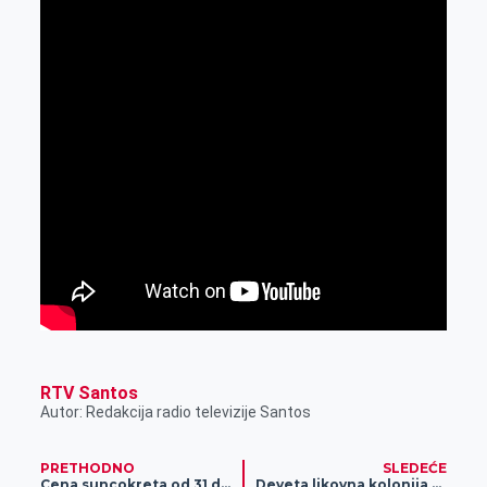
RTV Santos
Autor: Redakcija radio televizije Santos
PRETHODNO
SLEDEĆE
Cena suncokreta od 31 do 35 dinara
Deveta likovna kolonija Opštine Žitište