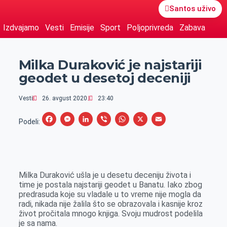
Santos uživo
Izdvajamo
Vesti
Emisije
Sport
Poljoprivreda
Zabava
Milka Duraković je najstariji
geodet u desetoj deceniji
Vesti
26. avgust 2020.
23:40
F
M
L
V
W
X
E
Podeli:
a
e
i
i
h
m
c
s
n
b
a
a
e
s
k
e
t
i
Milka Duraković ušla je u desetu deceniju života i
b
e
e
r
s
l
time je postala najstariji geodet u Banatu. Iako zbog
o
n
d
A
predrasuda koje su vladale u to vreme nije mogla da
radi, nikada nije žalila što se obrazovala i kasnije kroz
o
g
I
p
život pročitala mnogo knjiga. Svoju mudrost podelila
k
e
n
p
je sa nama.