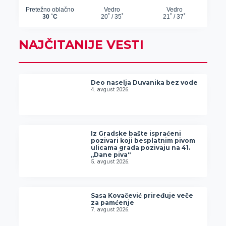
NAJČITANIJE VESTI
Deo naselja Duvanika bez vode
4. avgust 2026.
Iz Gradske bašte ispraćeni
pozivari koji besplatnim pivom
ulicama grada pozivaju na 41.
„Dane piva“
5. avgust 2026.
Sasa Kovačević priređuje veče
za pamćenje
7. avgust 2026.