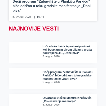
Dečji program “Zabavilište u Plankiću Parkiću”
biće održan u toku gradske manifestacije „Dani
piva“
5. avgust 2026.
10:44
NAJNOVIJE VESTI
Iz Gradske bašte ispraćeni pozivari
koji besplatnim pivom ulicama grada
pozivaju na 41. „Dane piva“
5. avgust 2026.
Dečji program “Zabavilište u Plankiću
Parkiću” biće održan u toku gradske
manifestacije „Dani piva“
5. avgust 2026.
Otvaranje izložbe Momira Kneževića
„Osvežavanje memorije“
5. avgust 2026.