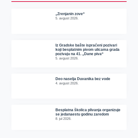
„Zrenjanin zove“
5. avgust 2026.
Iz Gradske bašte ispraćeni pozivari
koji besplatnim pivom ulicama grada
pozivaju na 41. „Dane piva“
5. avgust 2026.
Deo naselja Duvanika bez vode
4. avgust 2026.
Besplatna školica plivanja organizuje
se jedanaestu godinu zaredom
8. jul 2026.