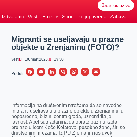
Santos uživo
Izdvajamo
Vesti
Emisije
Sport
Poljoprivreda
Zabava
Migranti se useljavaju u prazne
objekte u Zrenjaninu (FOTO)?
Vesti
10. mart 2020.
19:50
F
M
L
V
W
X
E
Podeli:
a
e
i
i
h
m
c
s
n
b
a
a
e
s
k
e
t
i
Informacija na društvenim mrežama da se navodno
b
e
e
r
s
l
migranti useljavaju u prazne objekte u Zrenjaninu, u
o
n
d
A
neposrednoj blizini centra grada, uznemirila je
javnost. Apel sugrađanina da obrate pažnju kada
o
g
I
p
prolaze ulicom Koče Kolarova, posebno žene, širi se
k
e
n
p
društvenim mrežama. Iz PU Zrenjanin još uvek