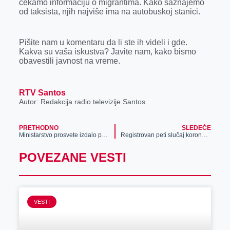
čekamo informaciju o migrantima. Kako saznajemo
r
od taksista, njih najviše ima na autobuskoj stanici.
Pišite nam u komentaru da li ste ih videli i gde.
Kakva su vaša iskustva? Javite nam, kako bismo
obavestili javnost na vreme.
RTV Santos
Autor: Redakcija radio televizije Santos
PRETHODNO
SLEDEĆE
Ministarstvo prosvete izdalo posebne PREPORUKE ŠKOLAMA zbog koronavirusa!
Registrovan peti slučaj koronavirusa u Srbiji
POVEZANE VESTI
VESTI