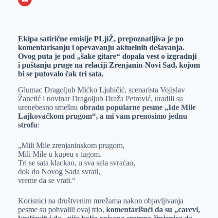
o
n
e
e
a
E
k
g
d
r
t
m
Ekipa satirične emisije PLjiŽ, prepoznatljiva je po
e
I
s
a
komentarisanju i opevavanju aktuelnih dešavanja.
r
n
A
i
Ovog puta je pod „šake gitare“ dopala vest o izgradnji
i puštanju pruge na relaciji Zrenjanin-Novi Sad, kojom
p
l
bi se putovalo čak tri sata.
p
Glumac Dragoljub Mićko Ljubičić, scenarista Vojislav
Žanetić i novinar Dragoljub Draža Petrović, uradili su
urenebesno smešnu
obradu popularne pesme „Ide Mile
Lajkovačkom prugom“, a mi vam prenosimo jednu
strofu
:
„Mili Mile zrenjaninskom prugom,
Mili Mile u kupeu s tugom.
Tri se sata klackao, u sva sela svraćao,
dok do Novog Sada svrati,
vreme da se vrati.“
Korisnici na društvenim mrežama nakon objavljivanja
pesme su pohvalili ovaj trio,
komentarišući da su „carevi,