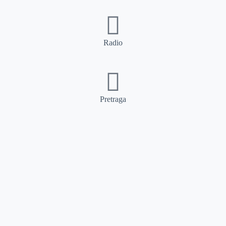
Radio
Pretraga
Pretraga
Kategorije
Ostalo
Naslovna