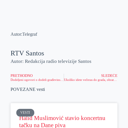
Autor:Telegraf
RTV Santos
Autor: Redakcija radio televizije Santos
PRETHODNO
SLEDEĆE
Dodeljeni ugovori o dodeli građevinskog materijala izbeglim i raseljenim licima u Sečnju
Ukoliko idete večeras do grada, obratite pažnju
POVEZANE vesti
VESTI
Halid Muslimović stavio koncertnu
tačku na Dane piva