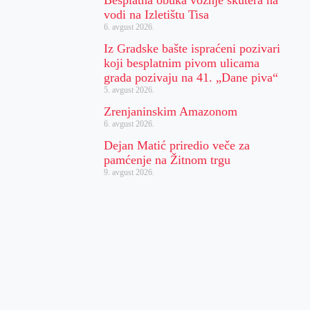
Besplatna obuka vožnje skutera na
vodi na Izletištu Tisa
6. avgust 2026.
Iz Gradske bašte ispraćeni pozivari
koji besplatnim pivom ulicama
grada pozivaju na 41. „Dane piva“
5. avgust 2026.
Zrenjaninskim Amazonom
6. avgust 2026.
Dejan Matić priredio veče za
pamćenje na Žitnom trgu
9. avgust 2026.