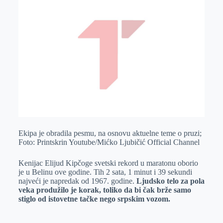
Ekipa je obradila pesmu, na osnovu aktuelne teme o pruzi;
Foto: Printskrin Youtube/Mićko Ljubičić Official Channel
Kenijac Elijud Kipčoge svetski rekord u maratonu oborio
je u Belinu ove godine. Tih 2 sata, 1 minut i 39 sekundi
najveći je napredak od 1967. godine.
Ljudsko telo za pola
veka produžilo je korak, toliko da bi čak brže samo
stiglo od istovetne tačke nego srpskim vozom.