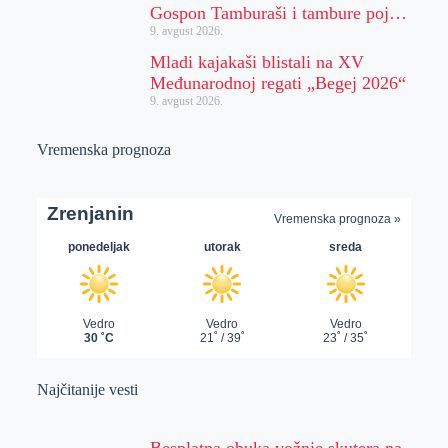
Gospon Tamburaši i tambure poj…
9. avgust 2026.
Mladi kajakaši blistali na XV
Međunarodnoj regati „Begej 2026“
9. avgust 2026.
Vremenska prognoza
Najčitanije vesti