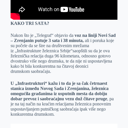
KAKO TRI SATA?
Nakon što je „Telegraf“ objavio da
voz na liniji Novi Sad
– Zrenjanin putuje 3 sata i 38 minuta,
ali i poruka koje
su počele da se šire na društvenim mrežama
iz
„Infrastrukture železnica Srbije“saopštili su da je ova
železnička relacija duga 96 kilometara,
odnosno gotovo
dvostruko više nego drumska, te
da nije ni uspostavljena
kako bi bila konkurentna na čitavoj deonici
drumskom saobraćaju.
U „Infrastrukturi“ kažu i to da je sa čak četrnaest
stanica između Novog Sada i Zrenjanina, železnica
omogućila građanima iz usputnih mesta da dobiju
dobar prevoz i saobraćajnu vezu duž čitave pruge
, pa
je na taj način na kraćim relacijama železnica ponovnim
uspostavljanjem putničkog saobraćaja ipak više nego
konkurentna drumskom.