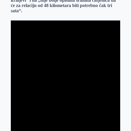
kraljevi“ i da „nije bolje opisana sramna činjenica da
će za relaciju od 48 kilometara biti potrebno čak tri
sata“.