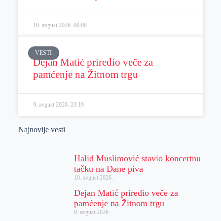
10. avgust 2026.
00:08
VESTI
Dejan Matić priredio veče za
pamćenje na Žitnom trgu
9. avgust 2026.
23:19
Najnovije vesti
Halid Muslimović stavio koncertnu
tačku na Dane piva
10. avgust 2026.
Dejan Matić priredio veče za
pamćenje na Žitnom trgu
9. avgust 2026.