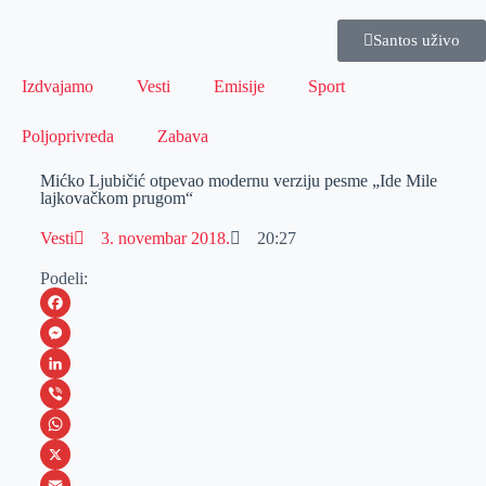
Santos uživo
Izdvajamo
Vesti
Emisije
Sport
Poljoprivreda
Zabava
Mićko Ljubičić otpevao modernu verziju pesme „Ide Mile
lajkovačkom prugom“
Vesti
3. novembar 2018.
20:27
Podeli:
F
a
M
c
e
L
e
s
i
V
b
s
n
i
W
o
e
k
b
h
X