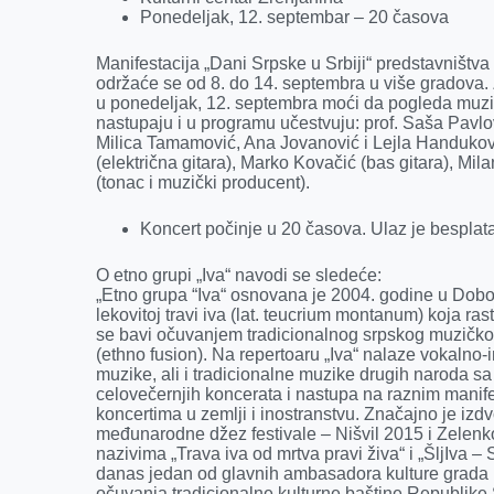
Ponedeljak, 12. septembar – 20 časova
Manifestacija „Dani Srpske u Srbiji“ predstavništv
održaće se od 8. do 14. septembra u više gradova.
u ponedeljak, 12. septembra moći da pogleda muzi
nastupaju i u programu učestvuju: prof. Saša Pavlov
Milica Tamamović, Ana Jovanović i Lejla Handuković 
(električna gitara), Marko Kovačić (bas gitara), Mil
(tonac i muzički producent).
Koncert počinje u 20 časova. Ulaz je besplat
O etno grupi „Iva“ navodi se sledeće:
„Etno grupa “Iva“ osnovana je 2004. godine u Dobo
lekovitoj travi iva (lat. teucrium montanum) koja ras
se bavi očuvanjem tradicionalnog srpskog muzičko
(ethno fusion). Na repertoaru „Iva“ nalaze vokalno
muzike, ali i tradicionalne muzike drugih naroda sa 
celovečernjih koncerata i nastupa na raznim mani
koncertima u zemlji i inostranstvu. Značajno je izdvo
međunarodne džez festivale – Nišvil 2015 i Zelenk
nazivima „Trava iva od mrtva pravi živa“ i „ŠljIva –
danas jedan od glavnih ambasadora kulture grada 
očuvanja tradicionalne kulturne baštine Republike S