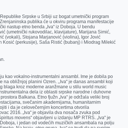
a Republike Srpske u Srbiji uz bogat umetnički program
 Zrenjaninska publika će u okviru programa manifestacije
čki nastup etno benda „Iva“ iz Doboja. U bendu
ić (umetnički rukovodilac, klavijature), Marijana Simić,
(vokali), Stojana Marjanović (violina), Igor Jović
an Kosić (perkusije), Saša Ristić (bubanj) i Miodrag Milekić
an.
ju kao vokalno-instrumentalni ansambl. Ime je dobila po
te na obližnjoj planini Ozren. ,,Iva“ je danas ansambl koji
g blaga kroz moderne aranžmane u stilu world music
-instrumentalna dela iz oblasti srpske narodne i duhovne
prostora Balkana. Etno fjužn „Iva“ je održala veliki broj
festacijama, svečanim akademijama, humanitarnim
jiti i da je celovečernjim koncertima otvorila
ovac 2016. „Iva“ je objavila dva nosača zvuka pod
 Spiritus movens“ objavljeni u izdanju MP RTRS. „Iva“ je
Doboja, i jedan od vodećih muzičkih ansambala na polju
rpske. Na kraju, etno grupa „Iva“ se trudi da na svojim