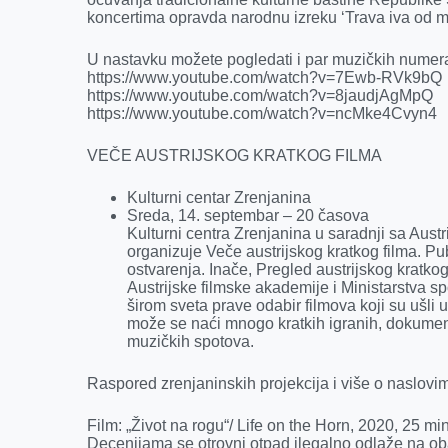
koncertima opravda narodnu izreku ‘Trava iva od mrt
U nastavku možete pogledati i par muzičkih numer
https://www.youtube.com/watch?v=7Ewb-RVk9bQ
https://www.youtube.com/watch?v=8jaudjAgMpQ
https://www.youtube.com/watch?v=ncMke4Cvyn4
VEČE AUSTRIJSKOG KRATKOG FILMA
Kulturni centar Zrenjanina
Sreda, 14. septembar – 20 časova
Kulturni centra Zrenjanina u saradnji sa Aust
organizuje Veče austrijskog kratkog filma. Pu
ostvarenja. Inače, Pregled austrijskog kratko
Austrijske filmske akademije i Ministarstva sp
širom sveta prave odabir filmova koji su ušli 
može se naći mnogo kratkih igranih, dokument
muzičkih spotova.
Raspored zrenjaninskih projekcija i više o naslovim
Film: „Život na rogu“/ Life on the Horn, 2020, 25 min
Decenijama se otrovni otpad ilegalno odlaže na ob