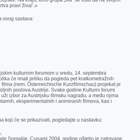
va pravi živa!’.»
a ovog sastava:
rijskim kulturnim forumom u sredu, 14. septembra
blika će imati priliku da pogleda pet kratkometražnih
g filma (nem. Österreichische Kurzfilmschau) projekat je
oljnih poslova Austrije. Svake godine Kulturni forumi
u uži izbor za Austrijsku filmsku nagradu, a među njima
arnih, eksperimentalnih i animiranih filmova, kao i
a koji će se prikazivati, pogledajte u nastavku:
.
ale Somalije. Cunami 2004. godine oštetio je zatrovane