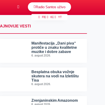
Radio Santos uživo
FB
IG
YT
AJNOVIJE VESTI
Manifestacija „Dani piva“
protiče u znaku kvalitetne
muzike i dobre zabave
6. avgust 2026.
Besplatna obuka vožnje
skutera na vodi na Izletištu
Tisa
6. avgust 2026.
Zrenjaninskim Amazonom
6. avgust 2026.