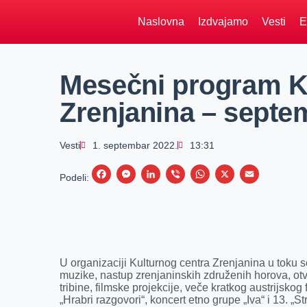
Naslovna
Izdvajamo
Vesti
E
Mesečni program K
Zrenjanina – septe
Vesti
1. septembar 2022.
13:31
F
M
L
V
W
X
E
Podeli:
a
e
i
i
h
m
c
s
n
b
a
a
e
s
k
e
t
i
b
e
e
r
s
l
U organizaciji Kulturnog centra Zrenjanina u toku 
o
n
d
A
muzike, nastup zrenjaninskih združenih horova, otva
tribine, filmske projekcije, veče kratkog austrijsko
o
g
I
p
„Hrabri razgovori“, koncert etno grupe „Iva“ i 13. „S