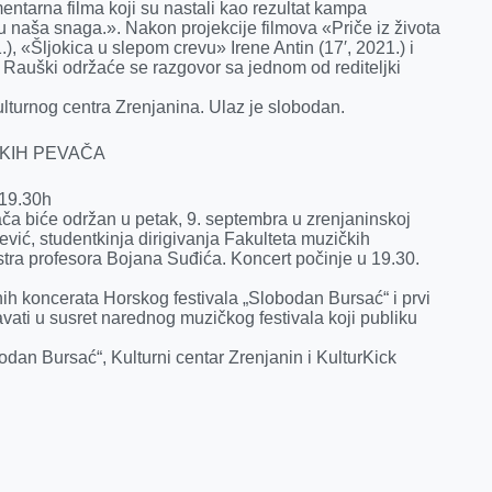
entarna filma koji su nastali kao rezultat kampa
 naša snaga.». Nakon projekcije filmova «Priče iz života
.), «Šljokica u slepom crevu» Irene Antin (17′, 2021.) i
ce Rauški održaće se razgovor sa jednom od rediteljki
ulturnog centra Zrenjanina. Ulaz je slobodan.
KIH PEVAČA
 19.30h
ča biće održan u petak, 9. septembra u zrenjaninskoj
jević, studentkinja dirigivanja Fakulteta muzičkih
ra profesora Bojana Suđića. Koncert počinje u 19.30.
ih koncerata Horskog festivala „Slobodan Bursać“ i prvi
avati u susret narednog muzičkog festivala koji publiku
odan Bursać“, Kulturni centar Zrenjanin i KulturKick