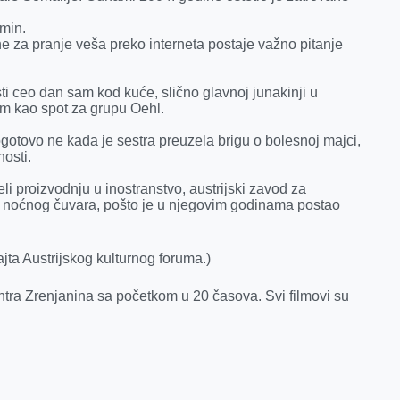
min.
e za pranje veša preko interneta postaje važno pitanje
ti ceo dan sam kod kuće, slično glavnoj junakinji u
m kao spot za grupu Oehl.
Pogotovo ne kada je sestra preuzela brigu o bolesnoj majci,
osti.
eli proizvodnju u inostranstvo, austrijski zavod za
o noćnog čuvara, pošto je u njegovim godinama postao
ajta Austrijskog kulturnog foruma.)
centra Zrenjanina sa početkom u 20 časova. Svi filmovi su