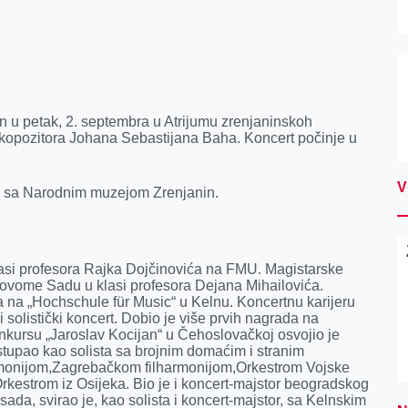
an u petak, 2. septembra u Atrijumu zrenjaninskoh
opozitora Johana Sebastijana Baha. Koncert počinje u
V
ji sa Narodnim muzejom Zrenjanin.
klasi profesora Rajka Dojčinovića na FMU. Magistarske
Novome Sadu u klasi profesora Dejana Mihailovića.
a na „Hochschule für Music“ u Kelnu. Koncertnu karijeru
solistički koncert. Dobio je više prvih nagrada na
kursu „Jaroslav Kocijan“ u Čehoslovačkoj osvojio je
stupao kao solista sa brojnim domaćim i stranim
rmonijom,Zagrebačkom filharmonijom,Orkestrom Vojske
estrom iz Osijeka. Bio je i koncert-majstor beogradskog
ada, svirao je, kao solista i koncert-majstor, sa Kelnskim