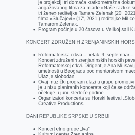
je projekciji tri domaća kratkometražna dokum
angažovanog filma za mlade «Naše razlike su
tri žene» rediteljke Tamare Zelenak (20′, 2021
filma «Slučajevi» (17′, 2021.) rediteljke Mili
Tamarom Zelenak.
Program počinje u 20 časova u Velikoj sali K
KONCERT ZDRUŽENIH ZRENjANINSKIH HORS
Reformatorska crkva – petak, 9. septembar –
Koncert združenih zrenjaninskih horskih peva
Reformatorskoj crkvi. Dirigent je Ana Milisavl
umetnosti u Beogradu pod mentorstvom maest
Ulaz je slobodan.
Ovaj muzički program ulazi u grupu promotivn
je u nizu planiranih koncerata koji će se održ
očekuje u junu sledeće godine.
Organizatori koncerta su Horski festival „Slob
Creative Productions.
DANI REPUBLIKE SRPSKE U SRBIJI
Koncert etno grupe „Iva“
Kulturni centar Zrenjanina