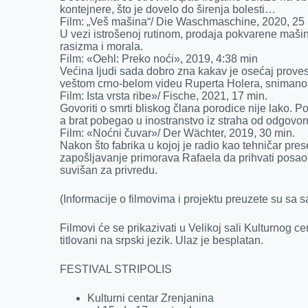
kontejnere, što je dovelo do širenja bolesti…
Film: „Veš mašina“/ Die Waschmaschine, 2020, 25 
U vezi istrošenoj rutinom, prodaja pokvarene mašin
rasizma i morala.
Film: «Oehl: Preko noći», 2019, 4:38 min
Većina ljudi sada dobro zna kakav je osećaj proves
veštom crno-belom videu Ruperta Holera, snimano
Film: Ista vrsta ribe»/ Fische, 2021, 17 min.
Govoriti o smrti bliskog člana porodice nije lako. 
a brat pobegao u inostranstvo iz straha od odgovorn
Film: «Noćni čuvar»/ Der Wächter, 2019, 30 min.
Nakon što fabrika u kojoj je radio kao tehničar pres
zapošljavanje primorava Rafaela da prihvati posa
suvišan za privredu.
(Informacije o filmovima i projektu preuzete su sa s
Filmovi će se prikazivati u Velikoj sali Kulturnog 
titlovani na srpski jezik. Ulaz je besplatan.
FESTIVAL STRIPOLIS
Kulturni centar Zrenjanina