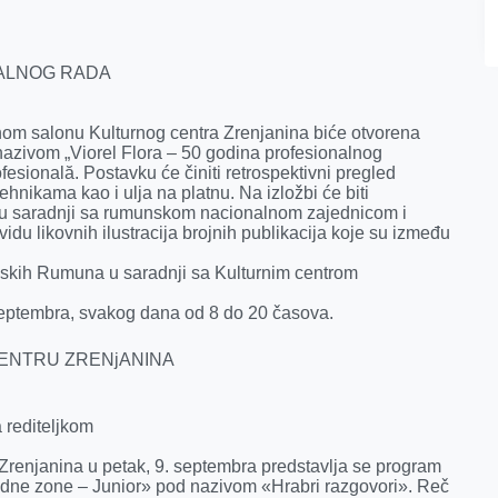
NALNOG RADA
nom salonu Kulturnog centra Zrenjanina biće otvorena
nazivom „Viorel Flora – 50 godina profesionalnog
ofesională. Postavku će činiti retrospektivni pregled
ehnikama kao i ulja na platnu. Na izložbi će biti
ali u saradnji sa rumunskom nacionalnom zajednicom i
u likovnih ilustracija brojnih publikacija koje su između
nskih Rumuna u saradnji sa Kulturnim centrom
 septembra, svakog dana od 8 do 20 časova.
ENTRU ZRENjANINA
a rediteljkom
Zrenjanina u petak, 9. septembra predstavlja se program
dne zone – Junior» pod nazivom «Hrabri razgovori». Reč