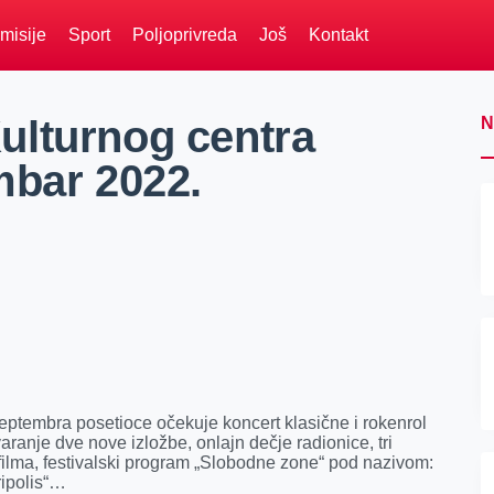
misije
Sport
Poljoprivreda
Još
Kontakt
ulturnog centra
N
mbar 2022.
septembra posetioce očekuje koncert klasične i rokenrol
ranje dve nove izložbe, onlajn dečje radionice, tri
g filma, festivalski program „Slobodne zone“ pod nazivom:
tripolis“…