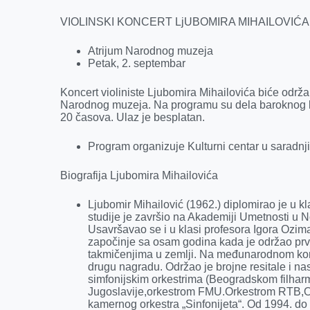
k
e
n
p
r
VIOLINSKI KONCERT LjUBOMIRA MIHAILOVIĆA
Atrijum Narodnog muzeja
Petak, 2. septembar
Koncert violiniste Ljubomira Mihailovića biće održ
Narodnog muzeja. Na programu su dela baroknog k
20 časova. Ulaz je besplatan.
Program organizuje Kulturni centar u saradn
Biografija Ljubomira Mihailovića
Ljubomir Mihailović (1962.) diplomirao je u 
studije je završio na Akademiji Umetnosti u 
Usavršavao se i u klasi profesora Igora Ozim
započinje sa osam godina kada je održao prvi 
takmičenjima u zemlji. Na međunarodnom kon
drugu nagradu. Održao je brojne resitale i na
simfonijskim orkestrima (Beogradskom filha
Jugoslavije,orkestrom FMU.Orkestrom RTB,Ork
kamernog orkestra „Sinfonijeta“. Od 1994. do s