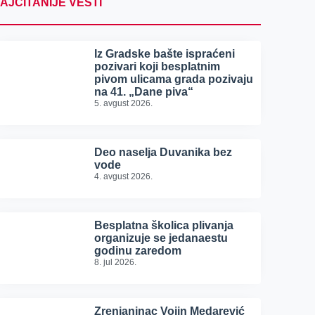
AJČITANIJE VESTI
Iz Gradske bašte ispraćeni
pozivari koji besplatnim
pivom ulicama grada pozivaju
na 41. „Dane piva“
5. avgust 2026.
Deo naselja Duvanika bez
vode
4. avgust 2026.
Besplatna školica plivanja
organizuje se jedanaestu
godinu zaredom
8. jul 2026.
Zrenjaninac Vojin Medarević