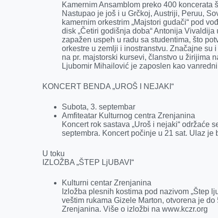
Kamernim Ansamblom preko 400 koncerata ši
Nastupao je još i u Grčkoj, Austriji, Peruu, So
kamernim orkestrim „Majstori gudači“ pod vo
disk „Četiri godišnja doba“ Antonija Vivaldij
zapažen uspeh u radu sa studentima, što potvr
orkestre u zemlji i inostranstvu. Značajne su
na pr. majstorski kursevi, članstvo u žirijima
Ljubomir Mihailović je zaposlen kao vanredn
KONCERT BENDA „UROŠ I NEJAKI“
Subota, 3. septembar
Amfiteatar Kulturnog centra Zrenjanina
Koncert rok sastava „Uroš i nejaki“ održaće s
septembra. Koncert počinje u 21 sat. Ulaz je 
U toku
IZLOŽBA „ŠTEP LjUBAVI“
Kulturni centar Zrenjanina
Izložba plesnih kostima pod nazivom „Štep lj
veštim rukama Gizele Marton, otvorena je do
Zrenjanina. Više o izložbi na www.kczr.org