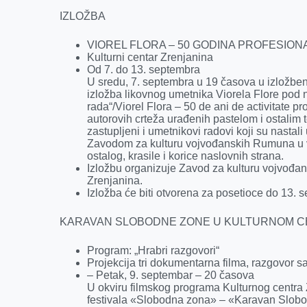
IZLOŽBA
VIOREL FLORA – 50 GODINA PROFESIO
Kulturni centar Zrenjanina
Od 7. do 13. septembra
U sredu, 7. septembra u 19 časova u izložbe
izložba likovnog umetnika Viorela Flore pod 
rada“/Viorel Flora – 50 de ani de activitate pr
autorovih crteža urađenih pastelom i ostalim t
zastupljeni i umetnikovi radovi koji su nast
Zavodom za kulturu vojvođanskih Rumuna u vid
ostalog, krasile i korice naslovnih strana.
Izložbu organizuje Zavod za kulturu vojvođa
Zrenjanina.
Izložba će biti otvorena za posetioce do 13.
KARAVAN SLOBODNE ZONE U KULTURNOM C
Program: „Hrabri razgovori“
Projekcija tri dokumentarna filma, razgovor s
– Petak, 9. septembar – 20 časova
U okviru filmskog programa Kulturnog centra 
festivala «Slobodna zona» – «Karavan Slobo