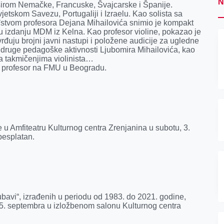
N
rom Nemačke, Francuske, Švajcarske i Španije.
vjetskom Savezu, Portugaliji i Izraelu. Kao solista sa
đstvom profesora Dejana Mihailovića snimio je kompakt
a u izdanju MDM iz Kelna. Kao profesor violine, pokazao je
đuju brojni javni nastupi i položene audicije za ugledne
 i druge pedagoške aktivnosti Ljubomira Mihailovića, kao
 na takmičenjima violinista…
i profesor na FMU u Beogradu.
e u Amfiteatru Kulturnog centra Zrenjanina u subotu, 3.
besplatan.
ubavi“, izrađenih u periodu od 1983. do 2021. godine,
 5. septembra u izložbenom salonu Kulturnog centra