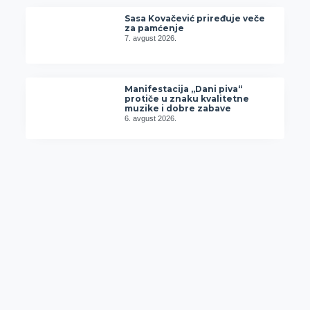
Sasa Kovačević priređuje veče
za pamćenje
7. avgust 2026.
Manifestacija „Dani piva“
protiče u znaku kvalitetne
muzike i dobre zabave
6. avgust 2026.