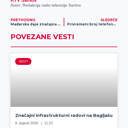
RTV Santos
r
Autor: Redakcija radio televizije Santos
PRETHODNO
SLEDEĆE
Mađarska daje značajna podsticajna sredstva
Privremeni broj telefona dispečerske službe
POVEZANE VESTI
VESTI
Značajni infrastrukturni radovi na Bagljašu
8. avgust 2026.
11:22