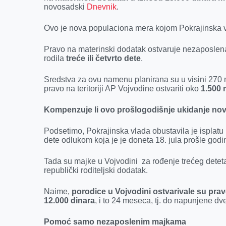
k
e
n
p
novosadski
Dnevnik
.
r
Ovo je nova populaciona mera kojom Pokrajinska vl
Pravo na materinski dodatak ostvaruje nezaposlena 
rodila
treće ili četvrto dete
.
Sredstva za ovu namenu planirana su u visini 270 
pravo na teritoriji AP Vojvodine ostvariti oko
1.500 
Kompenzuje li ovo prošlogodišnje ukidanje no
Podsetimo, Pokrajinska vlada obustavila je isplat
dete odlukom koja je je doneta 18. jula prošle godi
Tada su majke u Vojvodini za rođenje trećeg detet
republički roditeljski dodatak.
Naime,
porodice u Vojvodini ostvarivale su pr
12.000 dinara
, i to 24 meseca, tj. do napunjene dv
Pomoć samo nezaposlenim majkama