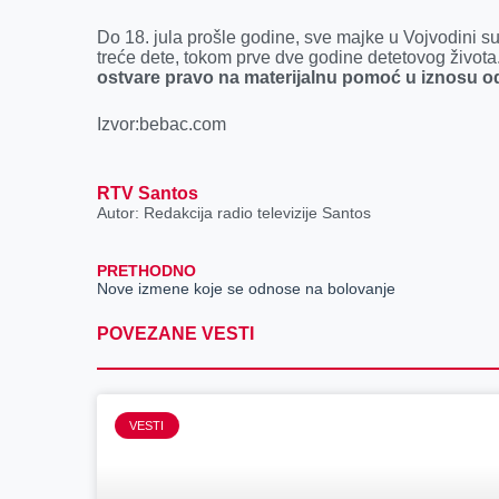
Do 18. jula prošle godine, sve majke u Vojvodini 
treće dete, tokom prve dve godine detetovog život
ostvare pravo na materijalnu pomoć u iznosu o
Izvor:bebac.com
RTV Santos
Autor: Redakcija radio televizije Santos
PRETHODNO
Nove izmene koje se odnose na bolovanje
POVEZANE VESTI
VESTI