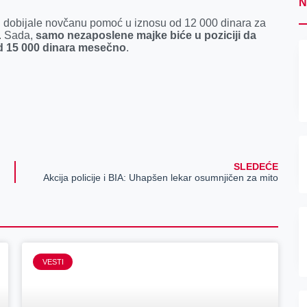
N
su dobijale novčanu pomoć u iznosu od 12 000 dinara za
a. Sada,
samo nezaposlene majke biće u poziciji da
d 15 000 dinara mesečno
.
SLEDEĆE
Akcija policije i BIA: Uhapšen lekar osumnjičen za mito
VESTI