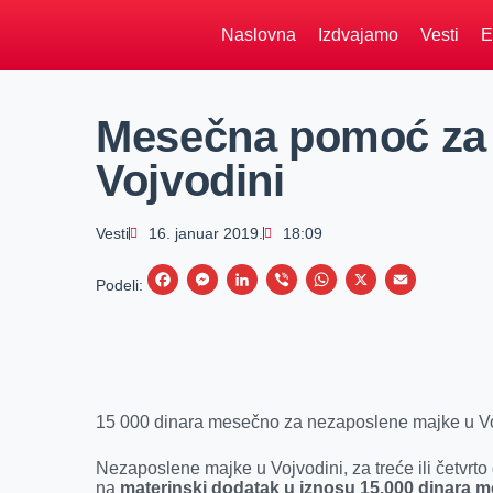
Naslovna
Izdvajamo
Vesti
E
Mesečna pomoć za 
Vojvodini
Vesti
16. januar 2019.
18:09
F
M
L
V
W
X
E
Podeli:
a
e
i
i
h
m
c
s
n
b
a
a
e
s
k
e
t
i
b
e
e
r
s
l
15 000 dinara mesečno za nezaposlene majke u Vo
o
n
d
A
o
g
I
p
Nezaposlene majke u Vojvodini, za treće ili četvrto
na
materinski dodatak u iznosu 15.000 dinara 