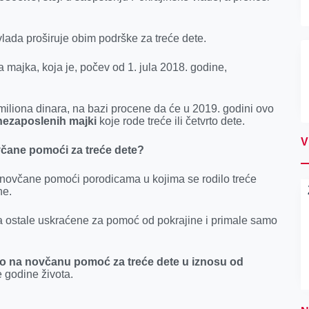
ada proširuje obim podrške za treće dete.
majka, koja je, počev od 1. jula 2018. godine,
miliona dinara, na bazi procene da će u 2019. godini ovo
nezaposlenih majki
koje rode treće ili četvrto dete.
V
včane pomoći za treće dete?
u novčane pomoći porodicama u kojima se rodilo treće
ne.
a ostale uskraćene za pomoć od pokrajine i primale samo
avo na novčanu pomoć za treće dete u iznosu od
e godine života.