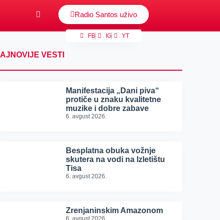
Radio Santos uživo
FB
IG
YT
AJNOVIJE VESTI
Manifestacija „Dani piva“
protiče u znaku kvalitetne
muzike i dobre zabave
6. avgust 2026.
Besplatna obuka vožnje
skutera na vodi na Izletištu
Tisa
6. avgust 2026.
Zrenjaninskim Amazonom
6. avgust 2026.