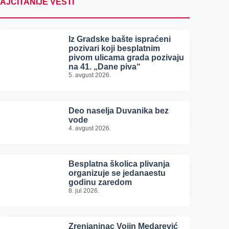
AJČITANIJE VESTI
Iz Gradske bašte ispraćeni
pozivari koji besplatnim
pivom ulicama grada pozivaju
na 41. „Dane piva“
5. avgust 2026.
Deo naselja Duvanika bez
vode
4. avgust 2026.
Besplatna školica plivanja
organizuje se jedanaestu
godinu zaredom
8. jul 2026.
Zrenjaninac Vojin Medarević