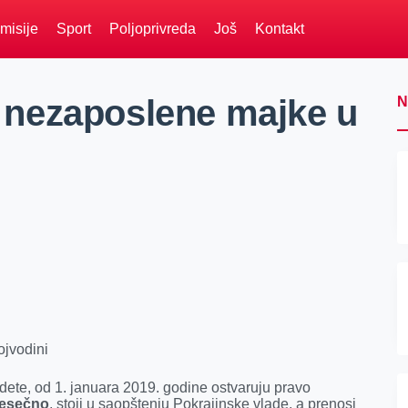
misije
Sport
Poljoprivreda
Još
Kontakt
nezaposlene majke u
N
jvodini
 dete, od 1. januara 2019. godine ostvaruju pravo
mesečno
, stoji u saopštenju Pokrajinske vlade, a prenosi