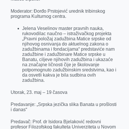
Moderator: Đorđo Prstojević urednik tribinskog
programa Kulturnog centra.
Jelena Veselinov master pravnih nauka,
rukovodilac naučno – istraživačkog projekta
„Pravni položaj zadužbina Matice srpske od
njihovog osnivanja do aktuelnog zakona o
zadužbinama i fondacijama“ predstaviće nam
zadužbine i zadužbinare Matice srpske u
Banatu, ciljeve njihovih zadužbina i ukazaće
na značajne ličnosti čije je školovanje
potpomognuto zadužbinskim sredstvima, kao i
da osvetli kakva je bila sudbina ovih
zadužbina.
Utorak, 23. maj – 19 časova
Predavanje: „Srpska jezička slika Banata u prošlosti
i danas“
Predavač: Prof. dr Isidora Bjelaković redovni
profesor Filozofskog fakulteta Univerziteta u Novom