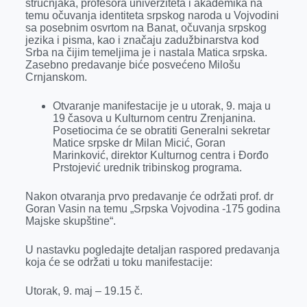
stručnjaka, profesora univerziteta i akademika na
r
temu očuvanja identiteta srpskog naroda u Vojvodini
sa posebnim osvrtom na Banat, očuvanja srpskog
jezika i pisma, kao i značaju zadužbinarstva kod
Srba na čijim temeljima je i nastala Matica srpska.
Zasebno predavanje biće posvećeno Milošu
Crnjanskom.
Otvaranje manifestacije je u utorak, 9. maja u
19 časova u Kulturnom centru Zrenjanina.
Posetiocima će se obratiti Generalni sekretar
Matice srpske dr Milan Micić, Goran
Marinković, direktor Kulturnog centra i Đorđo
Prstojević urednik tribinskog programa.
Nakon otvaranja prvo predavanje će održati prof. dr
Goran Vasin na temu „Srpska Vojvodina -175 godina
Majske skupštine“.
U nastavku pogledajte detaljan raspored predavanja
koja će se održati u toku manifestacije:
Utorak, 9. maj – 19.15 č.