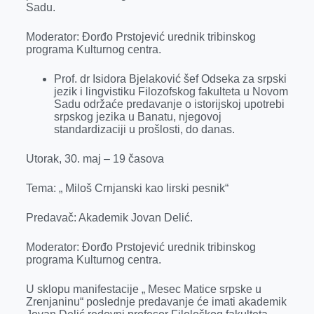
Sadu.
Moderator: Đorđo Prstojević urednik tribinskog
programa Kulturnog centra.
Prof. dr Isidora Bjelaković šef Odseka za srpski
jezik i lingvistiku Filozofskog fakulteta u Novom
Sadu održaće predavanje o istorijskoj upotrebi
srpskog jezika u Banatu, njegovoj
standardizaciji u prošlosti, do danas.
Utorak, 30. maj – 19 časova
Tema: „ Miloš Crnjanski kao lirski pesnik“
Predavač: Akademik Jovan Delić.
Moderator: Đorđo Prstojević urednik tribinskog
programa Kulturnog centra.
U sklopu manifestacije „ Mesec Matice srpske u
Zrenjaninu“ poslednje predavanje će imati akademik