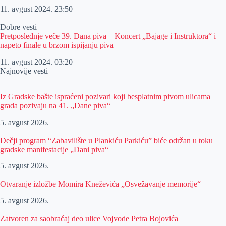
11. avgust 2024.
23:50
Dobre vesti
Pretposlednje veče 39. Dana piva – Koncert „Bajage i Instruktora“ i
napeto finale u brzom ispijanju piva
11. avgust 2024.
03:20
Najnovije vesti
Iz Gradske bašte ispraćeni pozivari koji besplatnim pivom ulicama
grada pozivaju na 41. „Dane piva“
5. avgust 2026.
Dečji program “Zabavilište u Plankiću Parkiću” biće održan u toku
gradske manifestacije „Dani piva“
5. avgust 2026.
Otvaranje izložbe Momira Kneževića „Osvežavanje memorije“
5. avgust 2026.
Zatvoren za saobraćaj deo ulice Vojvode Petra Bojovića