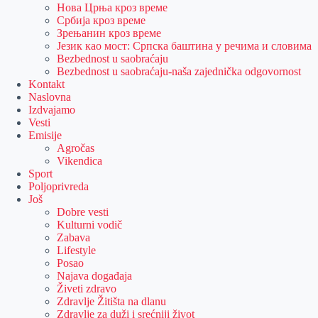
Нова Црња кроз време
Србија кроз време
Зрењанин кроз време
Језик као мост: Српска баштина у речима и словима
Bezbednost u saobraćaju
Bezbednost u saobraćaju-naša zajednička odgovornost
Kontakt
Naslovna
Izdvajamo
Vesti
Emisije
Agročas
Vikendica
Sport
Poljoprivreda
Još
Dobre vesti
Kulturni vodič
Zabava
Lifestyle
Posao
Najava događaja
Živeti zdravo
Zdravlje Žitišta na dlanu
Zdravlje za duži i srećniji život