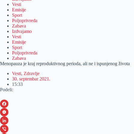
Vesti
Emisije
Sport
Poljoprivreda
Zabava
Izdvajamo
Vesti
Emisije
Sport
Poljoprivreda
Zabava
Menopauza je kraj reproduktivnog perioda, ali ne i ispunjenog života
Vesti
,
Zdravlje
30. septembar 2021.
15:33
Podeli:
F
a
M
c
e
L