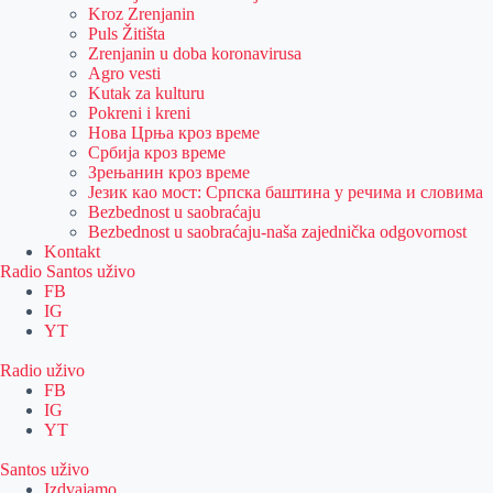
Kroz Zrenjanin
Puls Žitišta
Zrenjanin u doba koronavirusa
Agro vesti
Kutak za kulturu
Pokreni i kreni
Нова Црња кроз време
Србија кроз време
Зрењанин кроз време
Језик као мост: Српска баштина у речима и словима
Bezbednost u saobraćaju
Bezbednost u saobraćaju-naša zajednička odgovornost
Kontakt
Radio Santos uživo
FB
IG
YT
Radio uživo
FB
IG
YT
Santos uživo
Izdvajamo