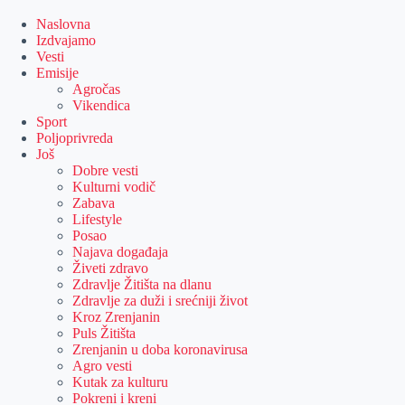
Skip
to
Naslovna
content
Izdvajamo
Vesti
Emisije
Agročas
Vikendica
Sport
Poljoprivreda
Još
Dobre vesti
Kulturni vodič
Zabava
Lifestyle
Posao
Najava događaja
Živeti zdravo
Zdravlje Žitišta na dlanu
Zdravlje za duži i srećniji život
Kroz Zrenjanin
Puls Žitišta
Zrenjanin u doba koronavirusa
Agro vesti
Kutak za kulturu
Pokreni i kreni