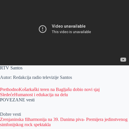
RTV Santos
Autor: Redakcija radio televizije Santos
Prethodno
Košarkaški teren na Bagljašu dobio novi sjaj
Sledeće
Humanost i edukacija na delu
POVEZANE vesti
Dobre vesti
Zrenjaninska filharmonija na 39. Danima piva- Premijera jedinstvenog
simfonijskog rock spektakla