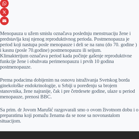
e
s
i
V
b
s
n
i
W
o
e
k
b
h
X
o
n
e
e
a
E
Menopauza u užem smislu označava poslednju menstruaciju žene i
k
g
d
r
t
m
predstavlja kraj njenog reproduktivnog perioda. Postmenopauza je
period koji nastupa posle menopauze i deli se na ranu (do 70. godine )
e
I
s
a
i kasnu (posle 70.godine) postmenopauzu ili seijum.
r
n
A
i
Klimakterijum označava period kada počinje gašenje reproduktivne
funkcije žene i obuhvata perimenopauzu i prvih 10 godina
p
l
postmenopauze.
p
Prema podacima dobijenim na osnovu istraživanja Svetskog borda
ginekološke endokrinologije, u Srbiji u poređenju sa brojem
stanovnika, žene najranije, čak i pre četrdesete godine, ulaze u period
menopauze, prenosi BBC.
Sa prim. dr Jovom Marušić razgovarali smo o ovom životnom dobu i o
preparatima koji pomažu ženama da se nose sa novonastalom
situacijom.