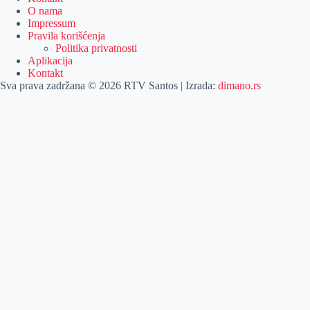
O nama
Impressum
Pravila korišćenja
Politika privatnosti
Aplikacija
Kontakt
Sva prava zadržana © 2026 RTV Santos | Izrada:
dimano.rs
Pretraga
Pretraga
Kategorije
Naslovna
Izdvajamo
Vesti
Emisije
Agročas
Vikendica
Sport
Poljoprivreda
Još
Dobre vesti