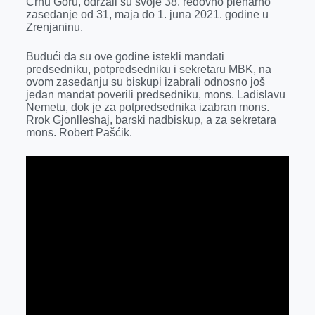
Crnu Goru, održali su svoje 38. redovno plenarno
o
g
I
p
zasedanje od 31, maja do 1. juna 2021. godine u
k
e
n
p
Zrenjaninu.
r
Budući da su ove godine istekli mandati
predsedniku, potpredsedniku i sekretaru MBK, na
ovom zasedanju su biskupi izabrali odnosno još
jedan mandat poverili predsedniku, mons. Ladislavu
Nemetu, dok je za potpredsednika izabran mons.
Rrok Gjonlleshaj, barski nadbiskup, a za sekretara
mons. Robert Pašćik.