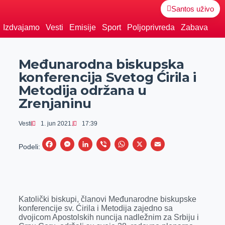
Santos uživo
Izdvajamo
Vesti
Emisije
Sport
Poljoprivreda
Zabava
Međunarodna biskupska
konferencija Svetog Ćirila i
Metodija održana u
Zrenjaninu
Vesti
1. jun 2021.
17:39
F
M
L
V
W
X
E
Podeli:
a
e
i
i
h
m
c
s
n
b
a
a
e
s
k
e
t
i
Katolički biskupi, članovi Međunarodne biskupske
b
e
e
r
s
l
konferencije sv. Ćirila i Metodija zajedno sa
o
n
d
A
dvojicom Apostolskih nuncija nadležnim za Srbiju i