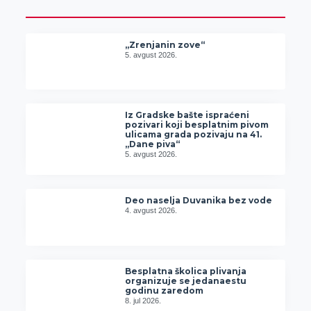
„Zrenjanin zove“
5. avgust 2026.
Iz Gradske bašte ispraćeni
pozivari koji besplatnim pivom
ulicama grada pozivaju na 41.
„Dane piva“
5. avgust 2026.
Deo naselja Duvanika bez vode
4. avgust 2026.
Besplatna školica plivanja
organizuje se jedanaestu
godinu zaredom
8. jul 2026.