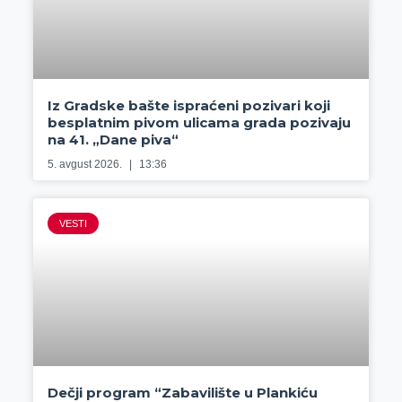
Iz Gradske bašte ispraćeni pozivari koji
besplatnim pivom ulicama grada pozivaju
na 41. „Dane piva“
5. avgust 2026.
13:36
VESTI
Dečji program “Zabavilište u Plankiću