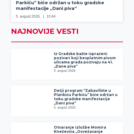
Parkiću” biće održan u toku gradske
manifestacije „Dani piva“
5. avgust 2026.
10:44
NAJNOVIJE VESTI
Iz Gradske bašte ispraćeni
pozivari koji besplatnim pivom
ulicama grada pozivaju na 41.
„Dane piva“
5. avgust 2026.
Dečji program “Zabavilište u
Plankiću Parkiću” biće održan u
toku gradske manifestacije
„Dani piva“
5. avgust 2026.
Otvaranje izložbe Momira
Kneževića „Osvežavanje