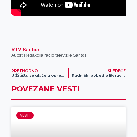
RTV Santos
Autor: Redakcija radio televizije Santos
PRETHODNO
SLEDEĆE
U Žitištu se ulaže u opremanje stočarskih farmi
Radnički pobedio Borac iz Sakula
POVEZANE VESTI
VESTI