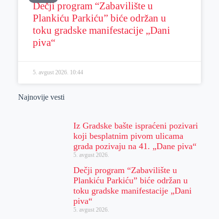
Dečji program “Zabavilište u
Plankiću Parkiću” biće održan u
toku gradske manifestacije „Dani
piva“
5. avgust 2026.
10:44
Najnovije vesti
Iz Gradske bašte ispraćeni pozivari
koji besplatnim pivom ulicama
grada pozivaju na 41. „Dane piva“
5. avgust 2026.
Dečji program “Zabavilište u
Plankiću Parkiću” biće održan u
toku gradske manifestacije „Dani
piva“
5. avgust 2026.