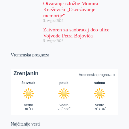
Otvaranje izložbe Momira
Kneževića „Osvežavanje
memorije“
5. avgust 2026.
Zatvoren za saobraćaj deo ulice
Vojvode Petra Bojovića
5. avgust 2026.
Vremenska prognoza
Najčitanije vesti