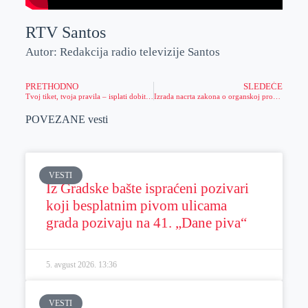
RTV Santos
Autor: Redakcija radio televizije Santos
PRETHODNO
SLEDEĆE
Tvoj tiket, tvoja pravila – isplati dobitak pre vremena!
Izrada nacrta zakona o organskoj proizvodnji
POVEZANE vesti
VESTI
Iz Gradske bašte ispraćeni pozivari
koji besplatnim pivom ulicama
grada pozivaju na 41. „Dane piva“
5. avgust 2026.
13:36
VESTI