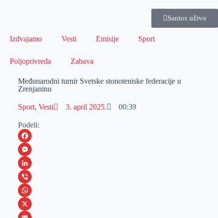
Santos uživo
Izdvajamo
Vesti
Emisije
Sport
Poljoprivreda
Zabava
Međunarodni turnir Svetske stonoteniske federacije u
Zrenjaninu
Sport
,
Vesti
3. april 2025.
00:39
Podeli:
F
a
M
c
e
L
e
s
i
V
b
s
n
i
W
o
e
k
b
h
X