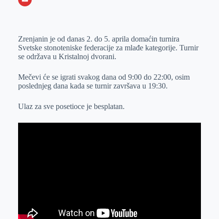
o
n
e
e
a
E
k
g
d
r
t
m
Zrenjanin je od danas 2. do 5. aprila domaćin turnira
e
I
s
a
Svetske stonoteniske federacije za mlađe kategorije. Turnir
r
n
A
i
se održava u Kristalnoj dvorani.
p
l
Mečevi će se igrati svakog dana od 9:00 do 22:00, osim
p
poslednjeg dana kada se turnir završava u 19:30.
Ulaz za sve posetioce je besplatan.