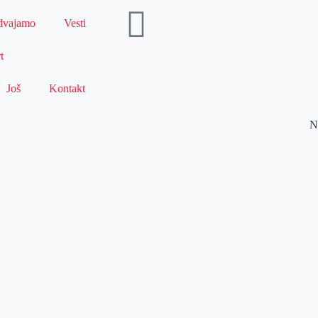
dvajamo
Vesti
t
Još
Kontakt
N