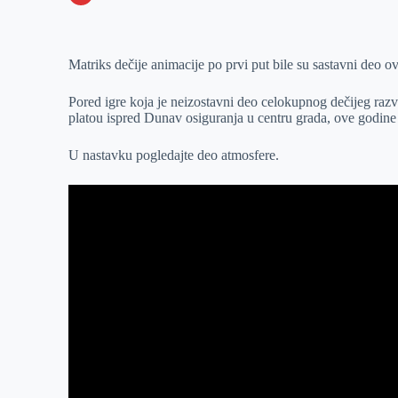
o
n
e
e
a
E
k
g
d
r
t
m
Matriks dečije animacije po prvi put bile su sastavni deo 
e
I
s
a
r
n
A
i
Pored igre koja je neizostavni deo celokupnog dečijeg raz
p
l
platou ispred Dunav osiguranja u centru grada, ove godine 
p
U nastavku pogledajte deo atmosfere.