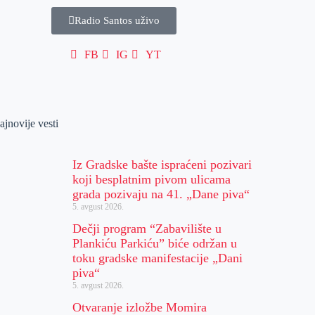
Radio Santos uživo
FB
IG
YT
ajnovije vesti
Iz Gradske bašte ispraćeni pozivari
koji besplatnim pivom ulicama
grada pozivaju na 41. „Dane piva“
5. avgust 2026.
Dečji program “Zabavilište u
Plankiću Parkiću” biće održan u
toku gradske manifestacije „Dani
piva“
5. avgust 2026.
Otvaranje izložbe Momira