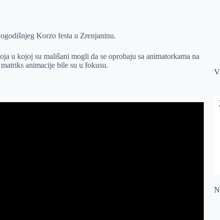
ovogodišnjeg Korzo festa u Zrenjaninu.
voja u kojoj su mališani mogli da se oprobaju sa animatorkama na
matriks animacije bile su u fokusu.
V
Na