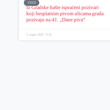
VESTI
Iz Gradske bašte ispraćeni pozivari
koji besplatnim pivom ulicama grada
pozivaju na 41. „Dane piva“
5. avgust 2026.
13:36