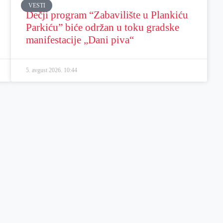
VESTI
Dečji program “Zabavilište u Plankiću
Parkiću” biće održan u toku gradske
manifestacije „Dani piva“
5. avgust 2026.
10:44