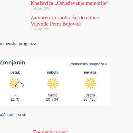
Kneževića „Osvežavanje memorije“
5. avgust 2026.
Zatvoren za saobraćaj deo ulice
Vojvode Petra Bojovića
5. avgust 2026.
remenska prognoza
jčitanije vesti
„Zrenjanin zove“