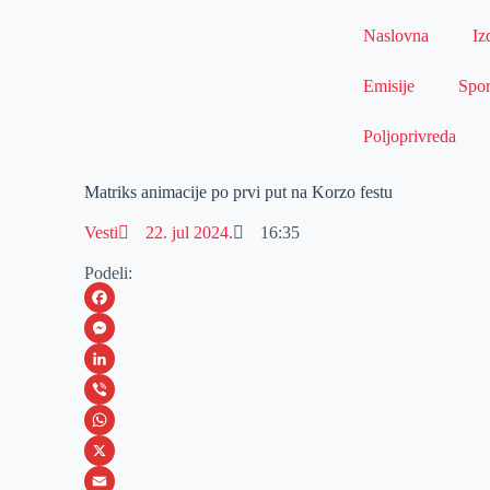
Naslovna
Iz
Emisije
Spor
Poljoprivreda
Matriks animacije po prvi put na Korzo festu
Vesti
22. jul 2024.
16:35
Podeli:
F
a
M
c
e
L
e
s
i
V
b
s
n
i
W
o
e
k
b
h
X