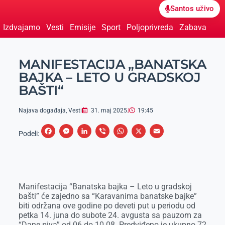
Santos uživo
Izdvajamo
Vesti
Emisije
Sport
Poljoprivreda
Zabava
MANIFESTACIJA „BANATSKA
BAJKA – LETO U GRADSKOJ
BAŠTI“
Najava događaja
,
Vesti
31. maj 2025.
19:45
F
M
L
V
W
X
E
Podeli:
a
e
i
i
h
m
c
s
n
b
a
a
e
s
k
e
t
i
Manifestacija “Banatska bajka – Leto u gradskoj
b
e
e
r
s
l
bašti” će zajedno sa “Karavanima banatske bajke”
o
n
d
A
biti održana ove godine po deveti put u periodu od
petka 14. juna do subote 24. avgusta sa pauzom za
o
g
I
p
“Dane piva” od 06.do 10.08. Predviđeno je ukupno 72