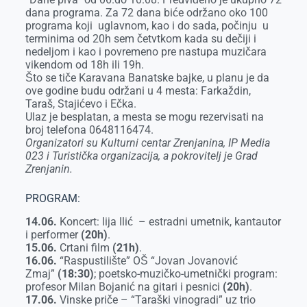
k
e
n
p
dana programa. Za 72 dana biće održano oko 100
programa koji uglavnom, kao i do sada, počinju u
r
terminima od 20h sem četvtkom kada su dečiji i
nedeljom i kao i povremeno pre nastupa muzičara
vikendom od 18h ili 19h.
Što se tiče Karavana Banatske bajke, u planu je da
ove godine budu održani u 4 mesta: Farkaždin,
Taraš, Stajićevo i Ečka.
Ulaz je besplatan, a mesta se mogu rezervisati na
broj telefona 0648116474.
Organizatori su Kulturni centar Zrenjanina, IP Media
023 i Turistička organizacija, a pokrovitelj je Grad
Zrenjanin.
PROGRAM:
14.06.
Koncert: lija Ilić – estradni umetnik, kantautor
i performer
(20h)
.
15.06.
Crtani film
(21h)
.
16.06.
“Raspustilište” OŠ “Jovan Jovanović
Zmaj”
(18:30)
; poetsko-muzičko-umetnički program:
profesor Milan Bojanić na gitari i pesnici
(20h)
.
17.06.
Vinske priče – “Taraški vinogradi” uz trio