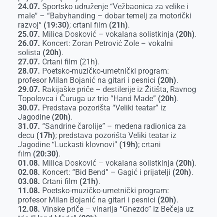
24.07.
Sportsko udruženje “Vežbaonica za velike i
male” – “Babyhanding – dobar temelj za motorički
razvoj”
(19:30)
; crtani film
(21h)
.
25.07.
Milica Dosković – vokalana solistkinja
(20h)
.
26.07.
Koncert: Zoran Petrović Zole – vokalni
solista
(20h)
.
27.07.
Crtani film (21h).
28.07.
Poetsko-muzičko-umetnički program:
profesor Milan Bojanić na gitari i pesnici
(20h)
.
29.07.
Rakijaške priče – destilerije iz Žitišta, Ravnog
Topolovca i Čuruga uz trio “Hand Made”
(20h)
.
30.07.
Predstava pozorišta “Veliki teatar” iz
Jagodine
(20h)
.
31.07.
“Sandrine čarolije” – medena radionica za
decu
(17h)
; predstava pozorišta Veliki teatar iz
Jagodine “Luckasti klovnovi”
(19h)
; crtani
film
(20:30)
.
01.08.
Milica Dosković – vokalana solistkinja
(20h)
.
02.08.
Koncert: “Bid Bend” – Gagić i prijatelji
(20h)
.
03.08.
Crtani film
(21h)
.
11.08.
Poetsko-muzičko-umetnički program:
profesor Milan Bojanić na gitari i pesnici
(20h)
.
12.08.
Vinske priče – vinarija “Gnezdo” iz Bečeja uz