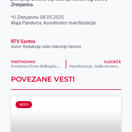
Zrenjanina.
*U Zrenjaninu 08.05.2025.
Maja Pandurov, koordinator manifestacije
RTV Santos
Autor: Redakcija radio televizije Santos
PRETHODNO
SLEDEĆE
Predstava Enisa Bešlagića „Da sam ja neko“ u Zrenjaninu
Manifestacija „Naša slovenska beseda“
POVEZANE VESTI
VESTI