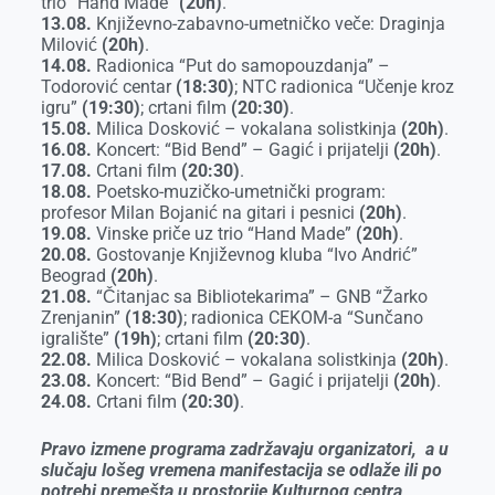
trio “Hand Made”
(20h)
.
13.08.
Književno-zabavno-umetničko veče: Draginja
Milović
(20h)
.
14.08.
Radionica “Put do samopouzdanja” –
Todorović centar
(18:30)
; NTC radionica “Učenje kroz
igru”
(19:30)
; crtani film
(20:30)
.
15.08.
Milica Dosković – vokalana solistkinja
(20h)
.
16.08.
Koncert: “Bid Bend” – Gagić i prijatelji
(20h)
.
17.08.
Crtani film
(20:30)
.
18.08.
Poetsko-muzičko-umetnički program:
profesor Milan Bojanić na gitari i pesnici
(20h)
.
19.08.
Vinske priče uz trio “Hand Made”
(20h)
.
20.08.
Gostovanje Književnog kluba “Ivo Andrić”
Beograd
(20h)
.
21.08.
“Čitanjac sa Bibliotekarima” – GNB “Žarko
Zrenjanin”
(18:30)
; radionica CEKOM-a “Sunčano
igralište”
(19h)
; crtani film
(20:30)
.
22.08.
Milica Dosković – vokalana solistkinja
(20h)
.
23.08.
Koncert: “Bid Bend” – Gagić i prijatelji
(20h)
.
24.08.
Crtani film
(20:30)
.
Pravo izmene programa zadržavaju organizatori, a u
slučaju lošeg vremena manifestacija se odlaže ili po
potrebi premešta u prostorije Kulturnog centra