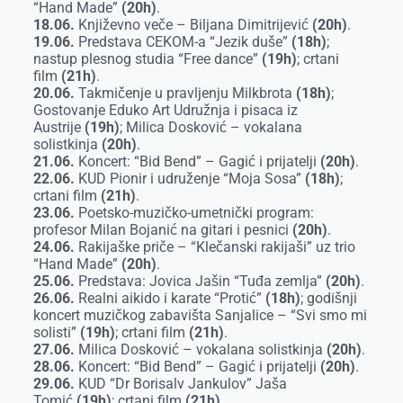
“Hand Made”
(20h)
.
18.06.
Književno veče – Biljana Dimitrijević
(20h)
.
19.06.
Predstava CEKOM-a “Jezik duše”
(18h)
;
nastup plesnog studia “Free dance”
(19h)
; crtani
film
(21h)
.
20.06.
Takmičenje u pravljenju Milkbrota
(18h)
;
Gostovanje Eduko Art Udružnja i pisaca iz
Austrije
(19h)
; Milica Dosković – vokalana
solistkinja
(20h)
.
21.06.
Koncert: “Bid Bend” – Gagić i prijatelji
(20h)
.
22.06.
KUD Pionir i udruženje “Moja Sosa”
(18h)
;
crtani film
(21h)
.
23.06.
Poetsko-muzičko-umetnički program:
profesor Milan Bojanić na gitari i pesnici
(20h)
.
24.06.
Rakijaške priče – “Klečanski rakijaši” uz trio
“Hand Made”
(20h)
.
25.06.
Predstava: Jovica Jašin “Tuđa zemlja”
(20h)
.
26.06.
Realni aikido i karate “Protić”
(18h)
; godišnji
koncert muzičkog zabavišta Sanjalice – “Svi smo mi
solisti”
(19h)
; crtani film
(21h)
.
27.06.
Milica Dosković – vokalana solistkinja
(20h)
.
28.06.
Koncert: “Bid Bend” – Gagić i prijatelji
(20h)
.
29.06.
KUD “Dr Borisalv Jankulov” Jaša
Tomić
(19h)
; crtani film
(21h)
.