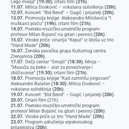
Lego misija”
(19:30)
; crtani film
(21h)
.
11.07.
Milica Dosković – vokalana solistkinja
(20h)
.
12.07.
Koncert: “Bid Bend” – Gagić i prijatelji
(20h)
.
13.07.
Promocija knjige Aleksandra Miloševića “I
muškarci plaču”
(19h)
; crtani film
(21h)
.
14.07.
Poetsko-muzičko-umetnički program:
profesor Milan Bojanić na gitari i pesnici
(20h)
.
15.07.
Vinske priče: vinarija “Kepul” iz Iđoša uz trio
“Hand Made”
(20h)
.
16.07.
Ženska pevačka grupa Kulturnog centra
Zrenjanina
(20h)
.
17.07.
Dečji centar “Smajli”
(18:30)
; Minja –
“Masaža za bebe – alat za povezivanje i
zbližavanje”
(19:30)
; crtani film
(21h)
.
18.07.
Promocija knjige “Kad zamirišu jorgovani”
Aleksandre Balaton
(18:30)
; Milica Dosković –
vokalana solistkinja
(20h)
.
19.07.
Koncert: “Bid Bend” – Gagić i prijatelji
(20h)
.
20.07.
Crtani film (21h).
21.07.
Poetsko-muzičko-umetnički program:
profesor Milan Bojanić na gitari i pesnici
(20h)
.
22.07.
Vinske priče uz trio “Hand Made”
(20h)
.
23.07.
Program udruženja srpskoruskog
prijateljstva
(20h)
.