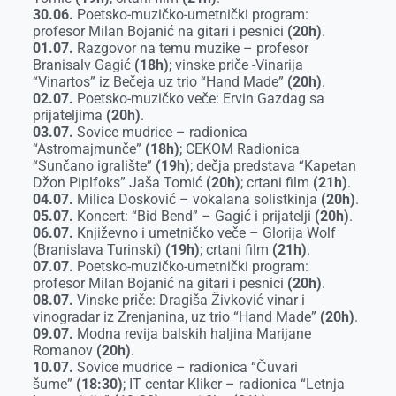
30.06.
Poetsko-muzičko-umetnički program:
profesor Milan Bojanić na gitari i pesnici
(20h)
.
01.07.
Razgovor na temu muzike – profesor
Branisalv Gagić
(18h)
; vinske priče -Vinarija
“Vinartos” iz Bečeja uz trio “Hand Made”
(20h)
.
02.07.
Poetsko-muzičko veče: Ervin Gazdag sa
prijateljima
(20h)
.
03.07.
Sovice mudrice – radionica
“Astromajmunče”
(18h)
; CEKOM Radionica
“Sunčano igralište”
(19h)
; dečja predstava “Kapetan
Džon Piplfoks” Jaša Tomić
(20h)
; crtani film
(21h)
.
04.07.
Milica Dosković – vokalana solistkinja
(20h)
.
05.07.
Koncert: “Bid Bend” – Gagić i prijatelji
(20h)
.
06.07.
Književno i umetničko veče – Glorija Wolf
(Branislava Turinski)
(19h)
; crtani film
(21h)
.
07.07.
Poetsko-muzičko-umetnički program:
profesor Milan Bojanić na gitari i pesnici
(20h)
.
08.07.
Vinske priče: Dragiša Živković vinar i
vinogradar iz Zrenjanina, uz trio “Hand Made”
(20h)
.
09.07.
Modna revija balskih haljina Marijane
Romanov
(20h)
.
10.07.
Sovice mudrice – radionica “Čuvari
šume”
(18:30)
; IT centar Kliker – radionica “Letnja