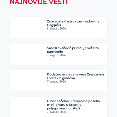
NAJNOVIJE VESTI
Značajni infrastrukturni radovi na
Bagljašu
8. avgust 2026.
Sasa Kovačević priređuje veče za
pamćenje
7. avgust 2026.
Dodatno učvršćene veze Zrenjanina
i bratskih gradova
7. avgust 2026.
Gradonačelnik Zrenjanina posetio
mini-pivaru u Srednjoj
poljoprivrednoj školi
7. avgust 2026.