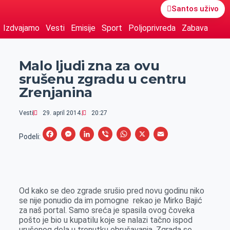
Santos uživo
Izdvajamo
Vesti
Emisije
Sport
Poljoprivreda
Zabava
Malo ljudi zna za ovu
srušenu zgradu u centru
Zrenjanina
Vesti
29. april 2014.
20:27
F
M
L
V
W
X
E
Podeli:
a
e
i
i
h
m
c
s
n
b
a
a
e
s
k
e
t
i
Od kako se deo zgrade srušio pred novu godinu niko
b
e
e
r
s
l
se nije ponudio da im pomogne rekao je Mirko Bajić
o
n
d
A
za naš portal. Samo sreća je spasila ovog čoveka
pošto je bio u kupatilu koje se nalazi tačno ispod
o
g
I
p
urušenog dela u trenutku obrušavanja. Zgrada se