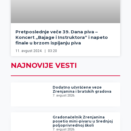
Pretposlednje veče 39. Dana piva –
Koncert „Bajage i Instruktora“ i napeto
finale u brzom ispijanju piva
11. avgust 2024.
03:20
NAJNOVIJE VESTI
Dodatno učvršćene veze
Zrenjanina i bratskih gradova
7. avgust 2026.
Gradonačelnik Zrenjanina
posetio mini-pivaru u Srednjoj
poljoprivrednoj školi
7. avgust 2026.