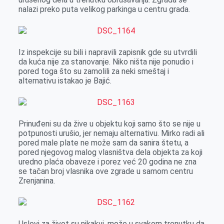
k
e
n
p
nalazi preko puta velikog parkinga u centru grada.
r
Iz inspekcije su bili i napravili zapisnik gde su utvrdili
da kuća nije za stanovanje. Niko ništa nije ponudio i
pored toga što su zamolili za neki smeštaj i
alternativu istakao je Bajić.
Prinuđeni su da žive u objektu koji samo što se nije u
potpunosti urušio, jer nemaju alternativu. Mirko radi ali
pored male plate ne može sam da sanira štetu, a
pored njegovog malog vlasništva dela objekta za koji
uredno plaća obaveze i porez već 20 godina ne zna
se tačan broj vlasnika ove zgrade u samom centru
Zrenjanina.
Uslovi za život su nikakvi, može u svakom trenutku da