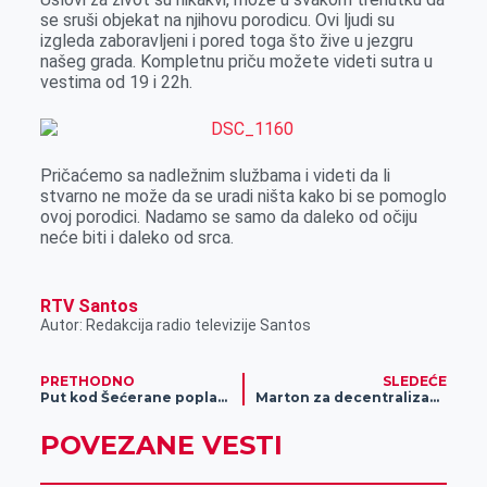
se sruši objekat na njihovu porodicu. Ovi ljudi su
izgleda zaboravljeni i pored toga što žive u jezgru
našeg grada. Kompletnu priču možete videti sutra u
vestima od 19 i 22h.
Pričaćemo sa nadležnim službama i videti da li
stvarno ne može da se uradi ništa kako bi se pomoglo
ovoj porodici. Nadamo se samo da daleko od očiju
neće biti i daleko od srca.
RTV Santos
Autor: Redakcija radio televizije Santos
PRETHODNO
SLEDEĆE
Put kod Šećerane poplavljen zbog padavina (Foto)
Marton za decentralizaciju lokalne samouprave
POVEZANE VESTI