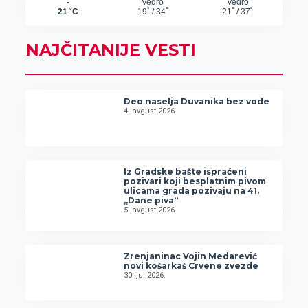
NAJČITANIJE VESTI
Deo naselja Duvanika bez vode
4. avgust 2026.
Iz Gradske bašte ispraćeni
pozivari koji besplatnim pivom
ulicama grada pozivaju na 41.
„Dane piva“
5. avgust 2026.
Zrenjaninac Vojin Medarević
novi košarkaš Crvene zvezde
30. jul 2026.