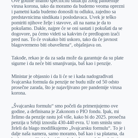
Ove godine imamo specifičnu situaciju zbog pandemije
virusa korona, tako da moramo da budemo veoma oprezni
i pametni kada budemo donosili tu odluku, zajedno sa
predstavnicima sindikata i poslodavaca. Uvek je teško
pomiriti njihove želje i stavove, ali na nama je da to
pokušamo. Dakle, najpre će se oni sastati i pokušati da se
dogovore, pa ćemo videti sa kakvim će predlogom izaći
pred nas. To će svakako biti uskoro, tako da će javnost
blagovremeno biti obaveštena“, objašnjava on.
Takođe, rekao je da za sada može da garantuje da su plate
sigurne i da neće biti smanjivanja, baš kao i penzije.
Ministar je objasnio i da li će se i kada nadograđivati
švajcarska formula da penzije ne budu niže od 50 odsto
prosečne zarada, što je najavljivano pre pandemije virusa
korona.
„Švajcarsku formulu“ smo počeli da primenjujemo ove
godine, a definisana je Zakonom o PIO fondu. Ipak, mi
želimo da penzije rastu još više, kako bi do 2025. prosečna
penzija u Srbiji iznosila 430-440 evra. U tom smislu smo
želeli da blago modifikujemo „švajcarsku formulu“. To je i
dalje naša namera, samo moramo, baš kao i sa platama, da