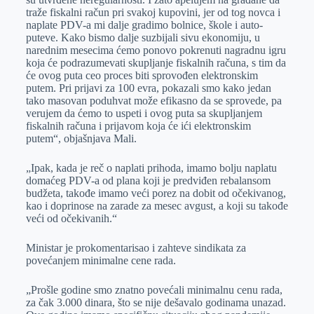
traže fiskalni račun pri svakoj kupovini, jer od tog novca i
naplate PDV-a mi dalje gradimo bolnice, škole i auto-
puteve. Kako bismo dalje suzbijali sivu ekonomiju, u
narednim mesecima ćemo ponovo pokrenuti nagradnu igru
koja će podrazumevati skupljanje fiskalnih računa, s tim da
će ovog puta ceo proces biti sprovođen elektronskim
putem. Pri prijavi za 100 evra, pokazali smo kako jedan
tako masovan poduhvat može efikasno da se sprovede, pa
verujem da ćemo to uspeti i ovog puta sa skupljanjem
fiskalnih računa i prijavom koja će ići elektronskim
putem“, objašnjava Mali.
„Ipak, kada je reč o naplati prihoda, imamo bolju naplatu
domaćeg PDV-a od plana koji je predviđen rebalansom
budžeta, takođe imamo veći porez na dobit od očekivanog,
kao i doprinose na zarade za mesec avgust, a koji su takođe
veći od očekivanih.“
Ministar je prokomentarisao i zahteve sindikata za
povećanjem minimalne cene rada.
„Prošle godine smo znatno povećali minimalnu cenu rada,
za čak 3.000 dinara, što se nije dešavalo godinama unazad.