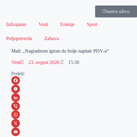
Santos uživo
Izdvajamo
Vesti
Emisije
Sport
Poljoprivreda
Zabava
Mali: „Nagradnom igrom do bolje naplate PDV-a“
Vesti
23. avgust 2020.
15:30
Podeli:
F
a
M
c
e
L
e
s
i
V
b
s
n
i
W
o
e
k
b
h
X