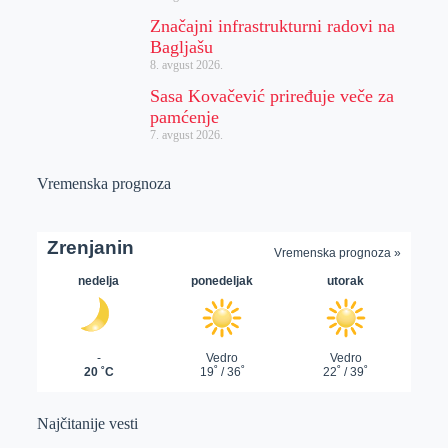
Značajni infrastrukturni radovi na
Bagljašu
8. avgust 2026.
Sasa Kovačević priređuje veče za
pamćenje
7. avgust 2026.
Vremenska prognoza
Najčitanije vesti