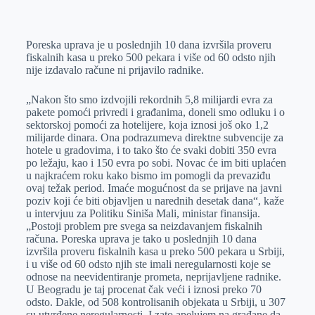
o
n
e
e
a
E
k
g
d
r
t
m
Poreska uprava je u poslednjih 10 dana izvršila proveru
e
I
s
a
fiskalnih kasa u preko 500 pekara i više od 60 odsto njih
r
n
A
i
nije izdavalo račune ni prijavilo radnike.
p
l
„Nakon što smo izdvojili rekordnih 5,8 milijardi evra za
p
pakete pomoći privredi i građanima, doneli smo odluku i o
sektorskoj pomoći za hotelijere, koja iznosi još oko 1,2
milijarde dinara. Ona podrazumeva direktne subvencije za
hotele u gradovima, i to tako što će svaki dobiti 350 evra
po ležaju, kao i 150 evra po sobi. Novac će im biti uplaćen
u najkraćem roku kako bismo im pomogli da prevaziđu
ovaj težak period. Imaće mogućnost da se prijave na javni
poziv koji će biti objavljen u narednih desetak dana“, kaže
u intervjuu za Politiku Siniša Mali, ministar finansija.
„Postoji problem pre svega sa neizdavanjem fiskalnih
računa. Poreska uprava je tako u poslednjih 10 dana
izvršila proveru fiskalnih kasa u preko 500 pekara u Srbiji,
i u više od 60 odsto njih ste imali neregularnosti koje se
odnose na neevidentiranje prometa, neprijavljene radnike.
U Beogradu je taj procenat čak veći i iznosi preko 70
odsto. Dakle, od 508 kontrolisanih objekata u Srbiji, u 307
su utvrđene neregularnosti. I zato apelujem na građane da