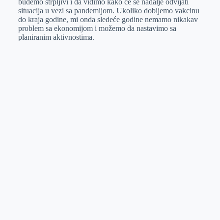
budemo strpljivi i da vidimo kako će se nadalje odvijati
situacija u vezi sa pandemijom. Ukoliko dobijemo vakcinu
do kraja godine, mi onda sledeće godine nemamo nikakav
problem sa ekonomijom i možemo da nastavimo sa
planiranim aktivnostima.