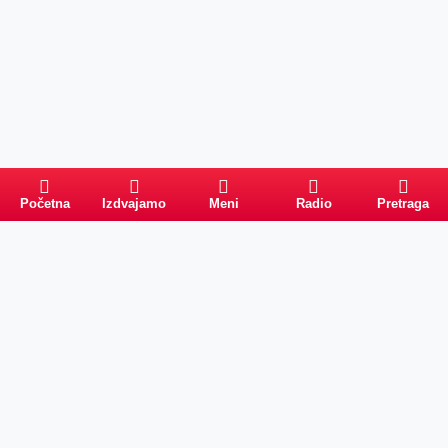
Početna
Izdvajamo
Meni
Radio
Pretraga
Pretraga
Kategorije
Ostalo
Naslovna