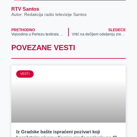
RTV Santos
Autor: Redakcija radio televizije Santos
PRETHODNO
SLEDEĆE
Vojvodina u Perlezu testirala Naftagas
Vrtić na dečijem odeljenju zrenjaninske bolnice
POVEZANE VESTI
VESTI
Iz Gradske bašte ispraćeni pozivari koji