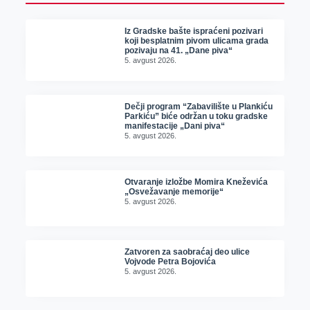
Iz Gradske bašte ispraćeni pozivari
koji besplatnim pivom ulicama grada
pozivaju na 41. „Dane piva“
5. avgust 2026.
Dečji program “Zabavilište u Plankiću
Parkiću” biće održan u toku gradske
manifestacije „Dani piva“
5. avgust 2026.
Otvaranje izložbe Momira Kneževića
„Osvežavanje memorije“
5. avgust 2026.
Zatvoren za saobraćaj deo ulice
Vojvode Petra Bojovića
5. avgust 2026.