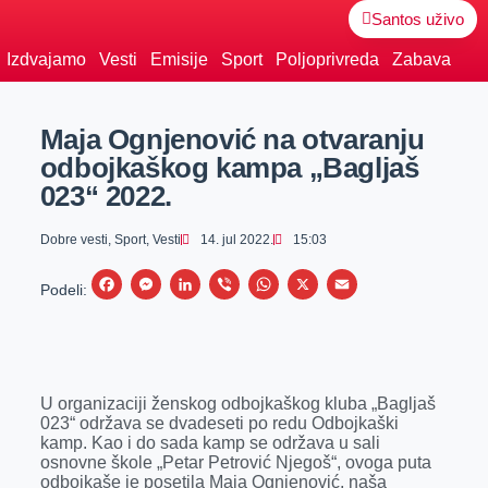
Santos uživo
Izdvajamo
Vesti
Emisije
Sport
Poljoprivreda
Zabava
Maja Ognjenović na otvaranju
odbojkaškog kampa „Bagljaš
023“ 2022.
Dobre vesti
,
Sport
,
Vesti
14. jul 2022.
15:03
F
M
L
V
W
X
E
Podeli:
a
e
i
i
h
m
c
s
n
b
a
a
e
s
k
e
t
i
U organizaciji ženskog odbojkaškog kluba „Bagljaš
b
e
e
r
s
l
023“ održava se dvadeseti po redu Odbojkaški
o
n
d
A
kamp. Kao i do sada kamp se održava u sali
osnovne škole „Petar Petrović Njegoš“, ovoga puta
o
g
I
p
odbojkaše je posetila Maja Ognjenović, naša