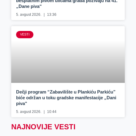
besplatnim pivom ulicama grada pozivaju na 41.
„Dane piva“
5. avgust 2026.
13:36
VESTI
Dečji program “Zabavilište u Plankiću Parkiću”
biće održan u toku gradske manifestacije „Dani
piva“
5. avgust 2026.
10:44
NAJNOVIJE VESTI