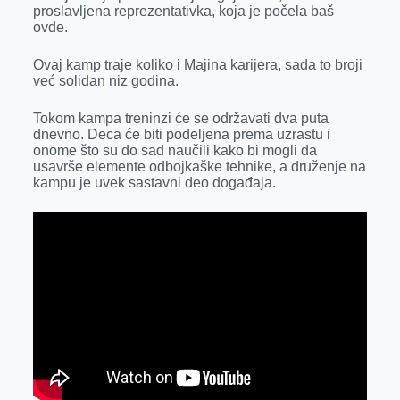
k
e
n
p
proslavljena reprezentativka, koja je počela baš
ovde.
r
Ovaj kamp traje koliko i Majina karijera, sada to broji
već solidan niz godina.
Tokom kampa treninzi će se održavati dva puta
dnevno. Deca će biti podeljena prema uzrastu i
onome što su do sad naučili kako bi mogli da
usavrše elemente odbojkaške tehnike, a druženje na
kampu je uvek sastavni deo događaja.