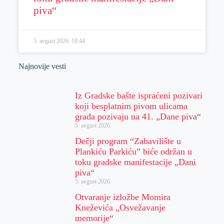
piva“
5. avgust 2026.
10:44
Najnovije vesti
Iz Gradske bašte ispraćeni pozivari
koji besplatnim pivom ulicama
grada pozivaju na 41. „Dane piva“
5. avgust 2026.
Dečji program “Zabavilište u
Plankiću Parkiću” biće održan u
toku gradske manifestacije „Dani
piva“
5. avgust 2026.
Otvaranje izložbe Momira
Kneževića „Osvežavanje
memorije“