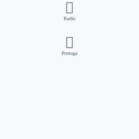
Radio
Pretraga
Pretraga
Kategorije
Ostalo
Naslovna