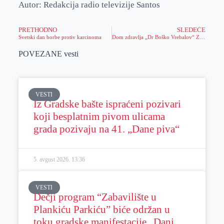
Autor: Redakcija radio televizije Santos
PRETHODNO
SLEDEĆE
Svetski dan borbe protiv karcinoma
Dom zdravlja „Dr Boško Vrebalov“ Zrenjanin, potpisao je ugovor sa Ministarstvom zdravlja Republike Srbije o finansiranju i realizaciji projekta „Bolje prevencija, nego intervencija“
POVEZANE vesti
VESTI
Iz Gradske bašte ispraćeni pozivari
koji besplatnim pivom ulicama
grada pozivaju na 41. „Dane piva“
5. avgust 2026.
13:36
VESTI
Dečji program “Zabavilište u
Plankiću Parkiću” biće održan u
toku gradske manifestacije „Dani