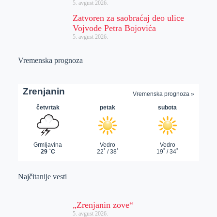
5. avgust 2026.
Zatvoren za saobraćaj deo ulice
Vojvode Petra Bojovića
5. avgust 2026.
Vremenska prognoza
Najčitanije vesti
„Zrenjanin zove“
5. avgust 2026.