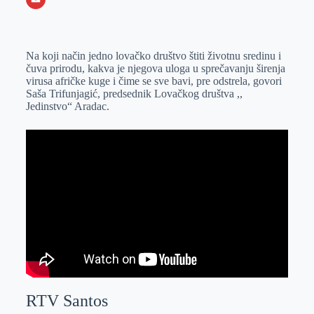
o
n
e
e
a
E
k
g
d
r
t
m
Na koji način jedno lovačko društvo štiti životnu sredinu i
e
I
s
a
čuva prirodu, kakva je njegova uloga u sprečavanju širenja
r
n
A
i
virusa afričke kuge i čime se sve bavi, pre odstrela, govori
Saša Trifunjagić, predsednik Lovačkog društva ,,
p
l
Jedinstvo“ Aradac.
p
RTV Santos