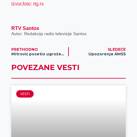
Izvor,foto: rtg.rs
RTV Santos
Autor: Redakcija radio televizije Santos
PRETHODNO
SLEDEĆE
Mitrović posetio ugrožene porodice u Straži
Upozorenje AMSS
POVEZANE VESTI
VESTI