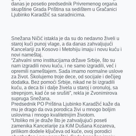
k
e
n
p
danas je posetio predsednik Privremenog organa
skupštine Grada Priština sa sedištem u Gračanici
r
Ljubinko Karadžić sa saradnicima.
Snežana Ničić istakla je da su do nedavno živeli u
staroj kući punoj vlage, a da danas zahvaljujući
Kancelariji za Kosovo i Metohiju imaju i novu kuću i
novi nameštaj.
“Zahvalni smo institucijama države Srbije, što su
nam izgradili novu kuću, i ne samo izgradili, već i
opremili nameštajem. Sada imamo normalne uslove
za život. Školujemo troje dece, od socijale i dečijeg
dodatka. Bez pomoći Srbije, nikad ne bi izgradili
kuću, a deca bi i dalje živela u staroj i oronuloj, sa
strepnjom, kad će se srušiti”, rekla je Zvonimirova
supruga Snežana.
Predsednik PO Priština Ljubinko Karadžić kaže da
mu je drago da ova porodica živi u mnogo boljim
uslovima i mnogo kvalitetnijim životom.
“Utoliko mi je draže što je zahvaljujući poseti
zamenika Kancelarije za KiM Dušana Kozareva,
prilikom dodele ključeva od kuće, ovoj porodici