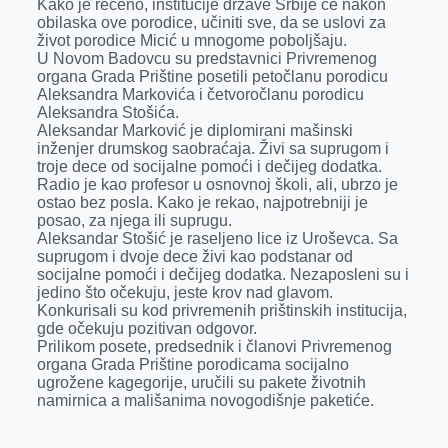
Kako je rečeno, institucije države Srbije će nakon
obilaska ove porodice, učiniti sve, da se uslovi za
život porodice Micić u mnogome poboljšaju.
U Novom Badovcu su predstavnici Privremenog
organa Grada Prištine posetili petočlanu porodicu
Aleksandra Markovića i četvoročlanu porodicu
Aleksandra Stošića.
Aleksandar Marković je diplomirani mašinski
inženjer drumskog saobraćaja. Živi sa suprugom i
troje dece od socijalne pomoći i dečijeg dodatka.
Radio je kao profesor u osnovnoj školi, ali, ubrzo je
ostao bez posla. Kako je rekao, najpotrebniji je
posao, za njega ili suprugu.
Aleksandar Stošić je raseljeno lice iz Uroševca. Sa
suprugom i dvoje dece živi kao podstanar od
socijalne pomoći i dečijeg dodatka. Nezaposleni su i
jedino što očekuju, jeste krov nad glavom.
Konkurisali su kod privremenih prištinskih institucija,
gde očekuju pozitivan odgovor.
Prilikom posete, predsednik i članovi Privremenog
organa Grada Prištine porodicama socijalno
ugrožene kagegorije, uručili su pakete životnih
namirnica a mališanima novogodišnje paketiće.