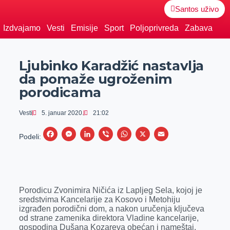
Santos uživo
Izdvajamo
Vesti
Emisije
Sport
Poljoprivreda
Zabava
Ljubinko Karadžić nastavlja
da pomaže ugroženim
porodicama
Vesti
5. januar 2020.
21:02
F
M
L
V
W
X
E
Podeli:
a
e
i
i
h
m
c
s
n
b
a
a
e
s
k
e
t
i
Porodicu Zvonimira Ničića iz Lapljeg Sela, kojoj je
b
e
e
r
s
l
sredstvima Kancelarije za Kosovo i Metohiju
o
n
d
A
izgrađen porodični dom, a nakon uručenja ključeva
od strane zamenika direktora Vladine kancelarije,
o
g
I
p
gospodina Dušana Kozareva obećan i nameštaj,