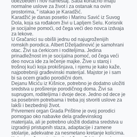
obezbeđen i nov nameštaj. Sada konačno imaju
normalne uslove za život i za ostanak na ovim
prostorima, ” istakao je Karadžić.
Karadžić je danas posetio i Marinu Savić iz Suvog
Dola, koja sa rođakom živi u Lapljem Selu. Korisnik
je socijalne pomoći, od čega veći deo novca izdvaja
za lekove.
U Gračanici su obišli jednu od najugroženijih
romskih porodica. Albert Dželjadinović je samohrani
otac. Živi sa ćerkicom i roditeljima. Jedina
prinadležnost im je socijalna pomoć, od čega veći
deo novca ide za lečenje majke. Žive u staroj i
trošnoj kući koja prokišnjava, i njemu je kako kaže,
najpotrebniji građevinski materijal. Majstor je i sam
bi sa ocem gradio porodični dom.
Dejanu Miciću iz Kišnice, potrebno je dodatno uložiti
sredstva u proširenje porodičnog doma. Živi sa
suprugom, roditeljima i dvoje dece. Jedno od dece je
sa posebnim potrebama i treba joj stvoriti uslove za
lakši i bezbedniji život.
Privremeni organ Grada Prištine je ovoj porodici
pomogao oko nabavke dela građevinskog
materijala, ali je potrebno uložiti dodatna sredstva u
izgradnji pristupnih staza, adaptacije i zamene
stolarije, adekvatne za nesmetano kretanje kolicima.