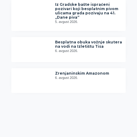
Iz Gradske bašte ispraćeni
pozivari koji besplatnim pivom
ulicama grada pozivaju na 41.
„Dane piva“
5. avgust 2026.
Besplatna obuka vožnje skutera
na vodi na Izletištu Tisa
6. avgust 2026.
Zrenjaninskim Amazonom
6. avgust 2026.