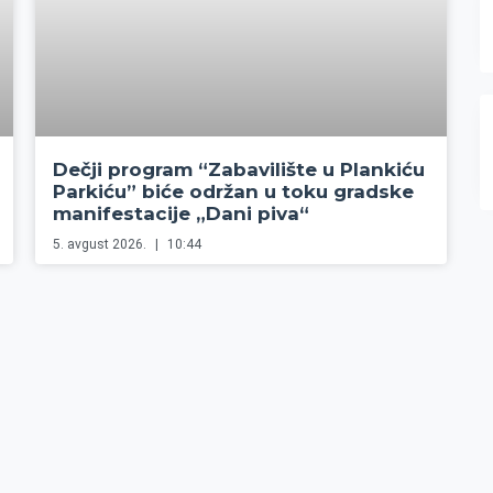
Dečji program “Zabavilište u Plankiću
Parkiću” biće održan u toku gradske
manifestacije „Dani piva“
5. avgust 2026.
10:44