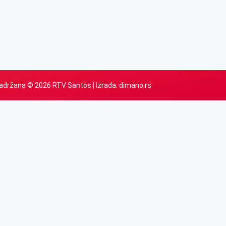
adržana © 2026 RTV Santos | Izrada:
dimano.rs