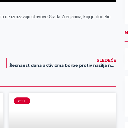
 ne izražavaju stavove Grada Zrenjanina, koji je dodelio
N
SLEDEĆE
Šesnaest dana aktivizma borbe protiv nasilja nad ženama u Žitištu
VESTI