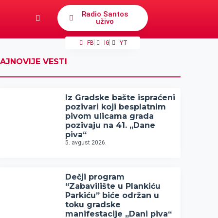
Radio Santos
uživo
FB
IG
YT
AJNOVIJE VESTI
Iz Gradske bašte ispraćeni
pozivari koji besplatnim
pivom ulicama grada
pozivaju na 41. „Dane
piva“
5. avgust 2026.
Dečji program
“Zabavilište u Plankiću
Parkiću” biće održan u
toku gradske
manifestacije „Dani piva“