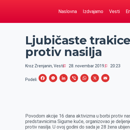
Naslovna
Izdvajamo
Vesti
Em
Ljubičaste trakic
protiv nasilja
Kroz Zrenjanin
,
Vesti
28. novembar 2019.
20:23
F
M
L
V
W
X
E
Podeli:
a
e
i
i
h
m
c
s
n
b
a
a
e
s
k
e
t
i
b
e
e
r
s
l
Povodom akcije 16 dana aktivizma u borbi protiv nasi
o
n
d
A
predstavnicima Sigurne kuće, organizovao je deljenje
protiv nasilja. U ovoj godini do sada je 28 žena ubijen
o
g
I
p