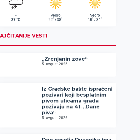
AJČITANIJE VESTI
„Zrenjanin zove“
5. avgust 2026.
Iz Gradske bašte ispraćeni
pozivari koji besplatnim
pivom ulicama grada
pozivaju na 41. „Dane
piva“
5. avgust 2026.
Deo naselja Duvanika bez