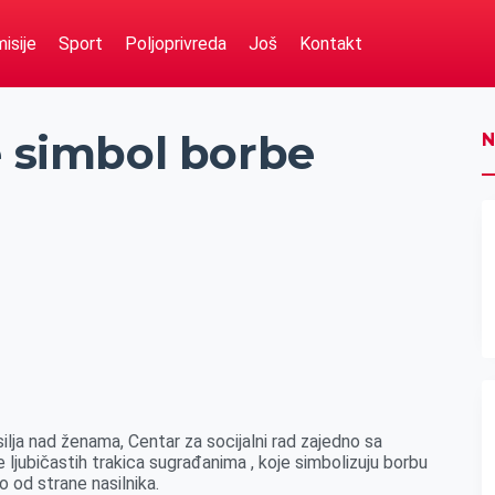
isije
Sport
Poljoprivreda
Još
Kontakt
e simbol borbe
N
lja nad ženama, Centar za socijalni rad zajedno sa
 ljubičastih trakica sugrađanima , koje simbolizuju borbu
o od strane nasilnika.