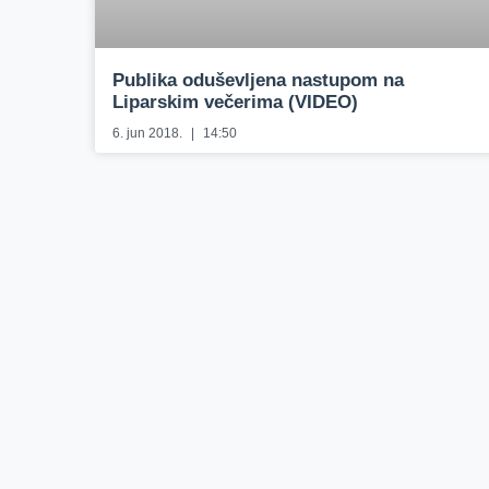
Publika oduševljena nastupom na
Liparskim večerima (VIDEO)
6. jun 2018.
14:50