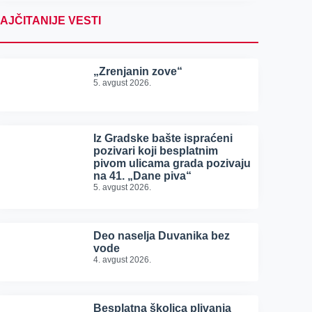
AJČITANIJE VESTI
„Zrenjanin zove“
5. avgust 2026.
Iz Gradske bašte ispraćeni
pozivari koji besplatnim
pivom ulicama grada pozivaju
na 41. „Dane piva“
5. avgust 2026.
Deo naselja Duvanika bez
vode
4. avgust 2026.
Besplatna školica plivanja