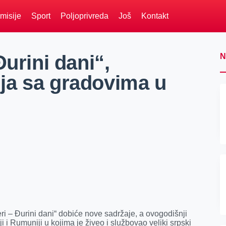
misije
Sport
Poljoprivreda
Još
Kontakt
Đurini dani“,
N
ja sa gradovima u
ri – Đurini dani“ dobiće nove sadržaje, a ovogodišnji
 i Rumuniji u kojima je živeo i službovao veliki srpski