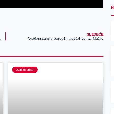
N
SLEDEĆE
oginule dve osobe (foto)
Građani sami preuredili i ulepšali centar Mužlje
DOBRE VESTI