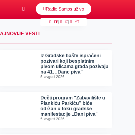
Radio Santos uživo
FB
IG
YT
AJNOVIJE VESTI
Iz Gradske bašte ispraćeni
pozivari koji besplatnim
pivom ulicama grada pozivaju
na 41. „Dane piva“
5. avgust 2026.
Dečji program “Zabavilište u
Plankiću Parkiću” biće
održan u toku gradske
manifestacije „Dani piva“
5. avgust 2026.