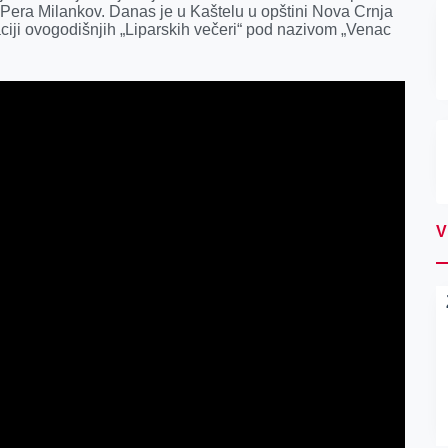
 Pera Milankov. Danas je u Kaštelu u opštini Nova Crnja
ciji ovogodišnjih „Liparskih večeri“ pod nazivom „Venac
V