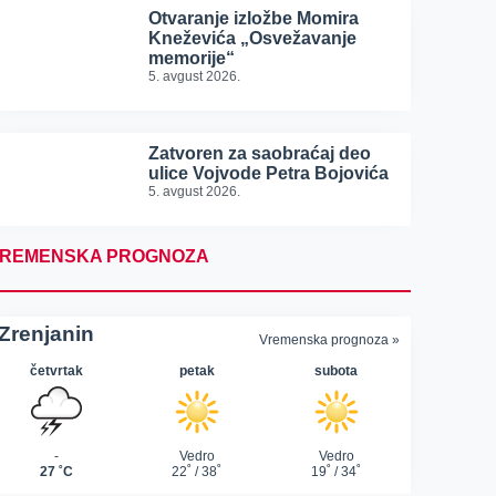
Otvaranje izložbe Momira
Kneževića „Osvežavanje
memorije“
5. avgust 2026.
Zatvoren za saobraćaj deo
ulice Vojvode Petra Bojovića
5. avgust 2026.
REMENSKA PROGNOZA