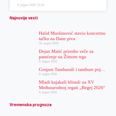
9. avgust 2026.
23:19
Najnovije vesti
Halid Muslimović stavio koncertnu
tačku na Dane piva
10. avgust 2026.
Dejan Matić priredio veče za
pamćenje na Žitnom trgu
9. avgust 2026.
Gospon Tamburaši i tambure poj…
9. avgust 2026.
Mladi kajakaši blistali na XV
Međunarodnoj regati „Begej 2026“
9. avgust 2026.
Vremenska prognoza