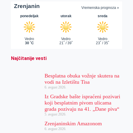
Najčitanije vesti
Besplatna obuka vožnje skutera na
vodi na Izletištu Tisa
6. avgust 2026.
Iz Gradske bašte ispraćeni pozivari
koji besplatnim pivom ulicama
grada pozivaju na 41. „Dane piva“
5. avgust 2026.
Zrenjaninskim Amazonom
6. avgust 2026.