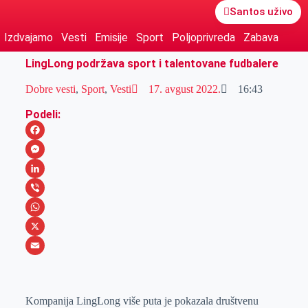
Santos uživo
Izdvajamo
Vesti
Emisije
Sport
Poljoprivreda
Zabava
LingLong podržava sport i talentovane fudbalere
Dobre vesti
,
Sport
,
Vesti
17. avgust 2022.
16:43
Podeli:
F
a
M
c
e
L
e
s
i
V
b
s
n
i
W
o
e
k
b
h
X
o
n
e
e
a
E
k
g
d
r
t
m
Kompanija LingLong više puta je pokazala društvenu
e
I
s
a