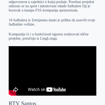
odgovornost u zajednici u kojoj posluje. Poseban projekat
r
n
A
i
odnosio se na sport i talentovane mlade fudbalere čiji je
boravak u kampu FSS kompanija sponzorisala.
p
l
p
18 fudbalera iz Zrenjanina imalo je priliku da usavrši svoje
fudbalske veštine.
Kompanija će i u budućnosti sigurno realizovati slične
projekte, poručuju iz LingLonga.
RTV Santos