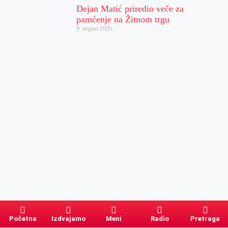
Dejan Matić priredio veče za
pamćenje na Žitnom trgu
9. avgust 2026.
Početna
Izdvajamo
Meni
Radio
Pretraga