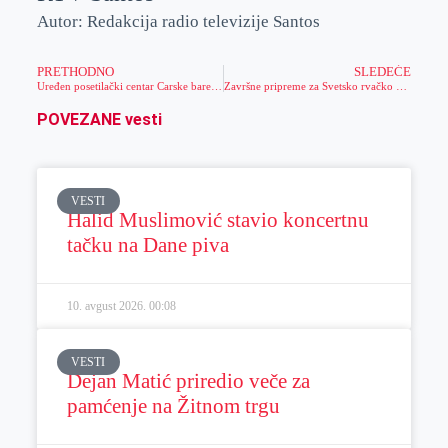
Autor: Redakcija radio televizije Santos
PRETHODNO
SLEDEĆE
Uređen posetilački centar Carske bare, kao i Staza zdravlja
Završne pripreme za Svetsko rvačko prvenstvo
POVEZANE vesti
VESTI
Halid Muslimović stavio koncertnu
tačku na Dane piva
10. avgust 2026.
00:08
VESTI
Dejan Matić priredio veče za
pamćenje na Žitnom trgu