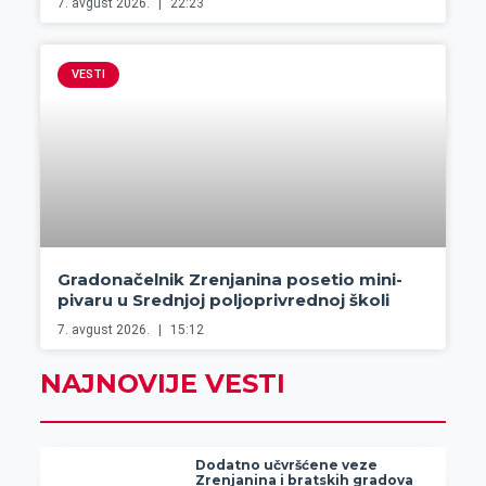
7. avgust 2026.
22:23
VESTI
Gradonačelnik Zrenjanina posetio mini-
pivaru u Srednjoj poljoprivrednoj školi
7. avgust 2026.
15:12
NAJNOVIJE VESTI
Dodatno učvršćene veze
Zrenjanina i bratskih gradova