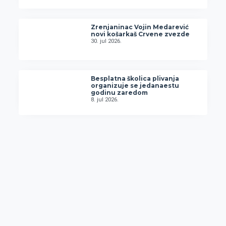
Zrenjaninac Vojin Medarević
novi košarkaš Crvene zvezde
30. jul 2026.
Besplatna školica plivanja
organizuje se jedanaestu
godinu zaredom
8. jul 2026.