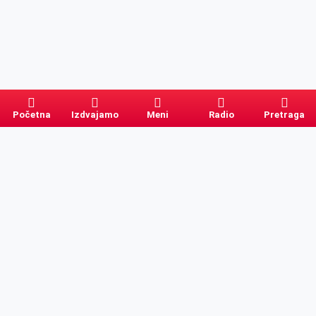
Početna
Izdvajamo
Meni
Radio
Pretraga
Pretraga
Kategorije
Ostalo
Naslovna
Izdvajamo