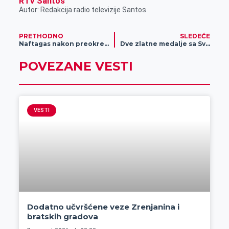
RTV Santos
Autor: Redakcija radio televizije Santos
PRETHODNO
SLEDEĆE
Naftagas nakon preokreta savladao OFK Bečej
Dve zlatne medalje sa Svetskog šampionata u rvanju stigle u Zrenjanin: Datunašvili i Mate Nemeš proneli slavu Srbije i Rvačkog kluba “Proleter”
POVEZANE VESTI
VESTI
Dodatno učvršćene veze Zrenjanina i
bratskih gradova