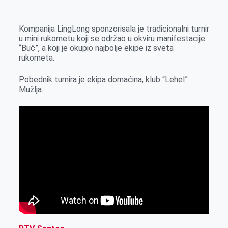
k
g
d
r
t
m
e
I
s
a
Kompanija LingLong sponzorisala je tradicionalni turnir
r
n
A
i
u mini rukometu koji se održao u okviru manifestacije
“Buč”, a koji je okupio najbolje ekipe iz sveta
p
l
rukometa.
p
Pobednik turnira je ekipa domaćina, klub “Lehel”
Mužlja.