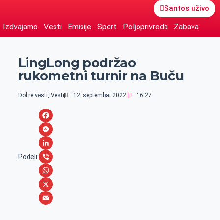
Santos uživo
Izdvajamo
Vesti
Emisije
Sport
Poljoprivreda
Zabava
LingLong podržao
rukometni turnir na Buču
Dobre vesti
,
Vesti
12. septembar 2022.
16:27
F
a
M
c
e
L
Podeli:
e
s
i
V
b
s
n
i
W
o
e
k
b
h
X
o
n
e
e
a
E