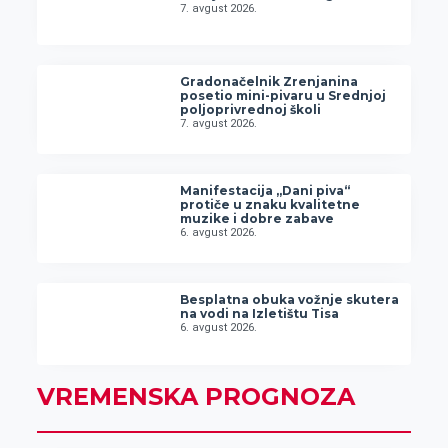
7. avgust 2026.
Gradonačelnik Zrenjanina
posetio mini-pivaru u Srednjoj
poljoprivrednoj školi
7. avgust 2026.
Manifestacija „Dani piva“
protiče u znaku kvalitetne
muzike i dobre zabave
6. avgust 2026.
Besplatna obuka vožnje skutera
na vodi na Izletištu Tisa
6. avgust 2026.
VREMENSKA PROGNOZA