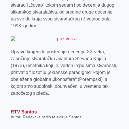
stvarao i „čuvao“ tokom sedam i po decenija dugog
slikarskog stvaralaštva, od sredine druge decenije
pa sve do kraja svog stvaralačkog i životnog puta
1993. godine.
Upravo krajem te poslednje decenije XX veka,
započinje stvaralačka avantura Stevana Kojića
(1973), umetnika koji je, voden impulsima stvarnosti,
prihvatio filozofiju „ekranske paradigme“ kojom je
obeležena globalna „ikonosfera“ (Porempski), a
kojom smo sudbinski obuhvaćeni u vremenu tek
započetog stoleća.
RTV Santos
Autor: Redakcija radio televizije Santos