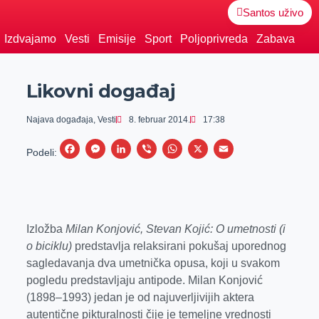
Santos uživo
Izdvajamo
Vesti
Emisije
Sport
Poljoprivreda
Zabava
Likovni događaj
Najava događaja
,
Vesti
8. februar 2014.
17:38
F
M
L
V
W
X
E
Podeli:
a
e
i
i
h
m
c
s
n
b
a
a
e
s
k
e
t
i
b
e
e
r
s
l
Izložba
Milan Konjović, Stevan Kojić: O umetnosti (i
o biciklu)
predstavlja relaksirani pokušaj uporednog
o
n
d
A
sagledavanja dva umetnička opusa, koji u svakom
o
g
I
p
pogledu predstavljaju antipode. Milan Konjović
k
e
n
p
(1898–1993) jedan je od najuverljivijih aktera
r
autentične pikturalnosti čije je temeljne vrednosti