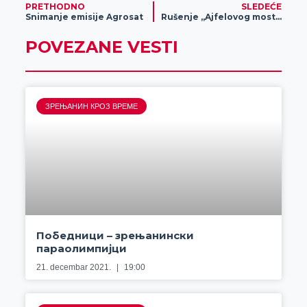
PRETHODNO
SLEDEĆE
Snimanje emisije Agrosat
Rušenje „Ajfelovog mosta“ (video)
POVEZANE VESTI
ЗРЕЊАНИН КРОЗ ВРЕМЕ
Победници – зрењанински
параолимпијци
21. decembar 2021.
19:00