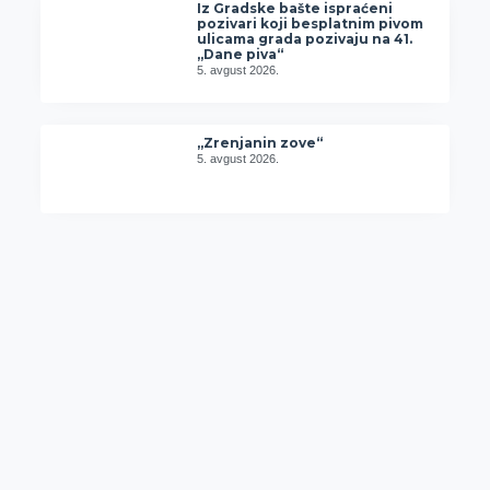
Iz Gradske bašte ispraćeni
pozivari koji besplatnim pivom
ulicama grada pozivaju na 41.
„Dane piva“
5. avgust 2026.
„Zrenjanin zove“
5. avgust 2026.