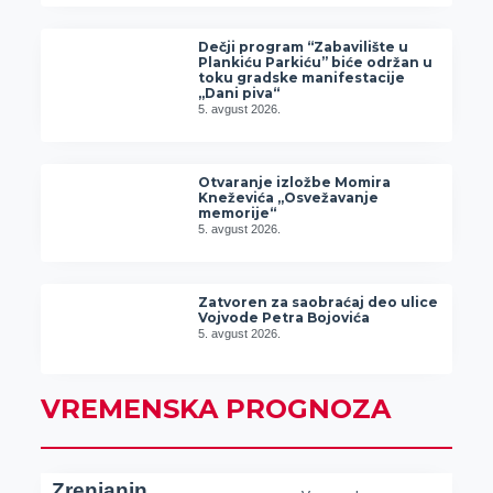
Dečji program “Zabavilište u
Plankiću Parkiću” biće održan u
toku gradske manifestacije
„Dani piva“
5. avgust 2026.
Otvaranje izložbe Momira
Kneževića „Osvežavanje
memorije“
5. avgust 2026.
Zatvoren za saobraćaj deo ulice
Vojvode Petra Bojovića
5. avgust 2026.
VREMENSKA PROGNOZA