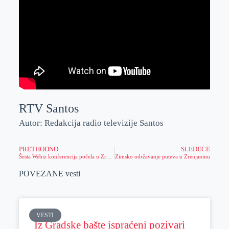
RTV Santos
Autor: Redakcija radio televizije Santos
PRETHODNO
SLEDEĆE
Šesta Webiz konferencija počela u Zrenjaninu
Zimsko održavanje puteva u Zrenjaninu
POVEZANE vesti
VESTI
Iz Gradske bašte ispraćeni pozivari