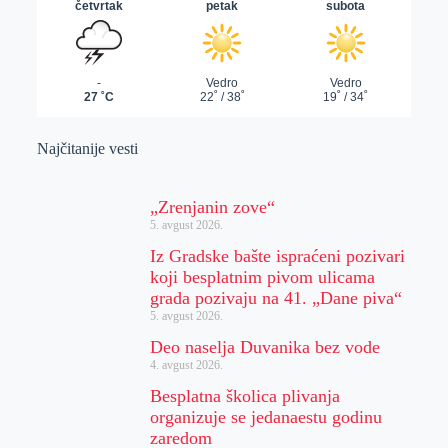
Najčitanije vesti
„Zrenjanin zove“
5. avgust 2026.
Iz Gradske bašte ispraćeni pozivari
koji besplatnim pivom ulicama
grada pozivaju na 41. „Dane piva“
5. avgust 2026.
Deo naselja Duvanika bez vode
4. avgust 2026.
Besplatna školica plivanja
organizuje se jedanaestu godinu
zaredom