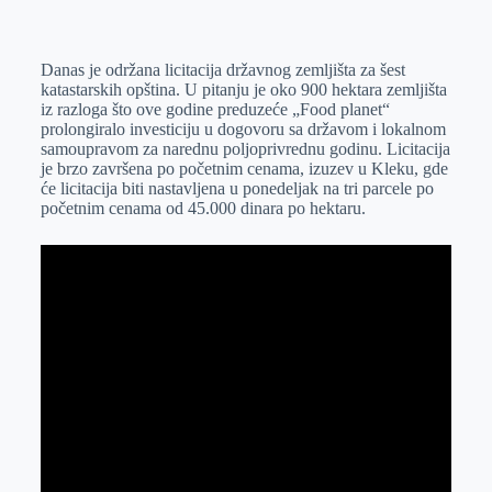
o
n
e
e
a
E
k
g
d
r
t
m
Danas je održana licitacija državnog zemljišta za šest
e
I
s
a
katastarskih opština. U pitanju je oko 900 hektara zemljišta
r
n
A
i
iz razloga što ove godine preduzeće „Food planet“
prolongiralo investiciju u dogovoru sa državom i lokalnom
p
l
samoupravom za narednu poljoprivrednu godinu. Licitacija
p
je brzo završena po početnim cenama, izuzev u Kleku, gde
će licitacija biti nastavljena u ponedeljak na tri parcele po
početnim cenama od 45.000 dinara po hektaru.