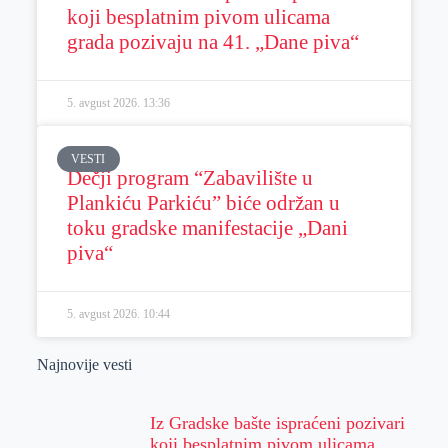
koji besplatnim pivom ulicama
grada pozivaju na 41. „Dane piva“
5. avgust 2026.
13:36
VESTI
Dečji program “Zabavilište u
Plankiću Parkiću” biće održan u
toku gradske manifestacije „Dani
piva“
5. avgust 2026.
10:44
Najnovije vesti
Iz Gradske bašte ispraćeni pozivari
koji besplatnim pivom ulicama