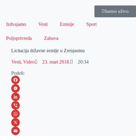
Santos uživo
Izdvajamo
Vesti
Emisije
Sport
Poljoprivreda
Zabava
Licitacija državne zemlje u Zrenjaninu
Vesti
,
Video
23. mart 2018.
20:34
Podeli:
F
a
M
c
e
L
e
s
i
V
b
s
n
i
W
o
e
k
b
h
X