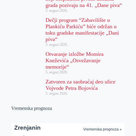
grada pozivaju na 41. „Dane piva“
5. avgust 2026.
Dečji program “Zabavilište u
Plankiću Parkiću” biće održan u
toku gradske manifestacije „Dani
piva“
5. avgust 2026.
Otvaranje izložbe Momira
Kneževića „Osvežavanje
memorije“
5. avgust 2026.
Zatvoren za saobraćaj deo ulice
Vojvode Petra Bojovića
5. avgust 2026.
Vremenska prognoza