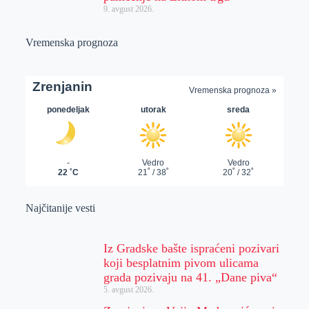
9. avgust 2026.
Vremenska prognoza
Najčitanije vesti
Iz Gradske bašte ispraćeni pozivari
koji besplatnim pivom ulicama
grada pozivaju na 41. „Dane piva“
5. avgust 2026.