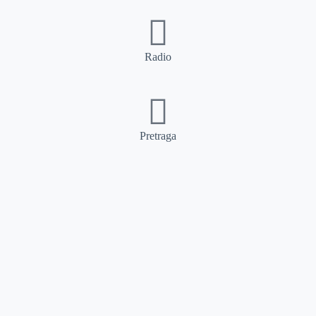
Radio
Pretraga
Pretraga
Kategorije
Ostalo
Naslovna