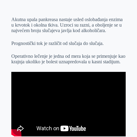
o
n
e
e
a
E
k
g
d
r
t
m
Akutna upala pankreasa nastaje usled oslobađanja enzima
e
I
s
a
u krvotok i okolna tkiva. Uzroci su razni, a oboljenje se u
r
n
A
i
najvećem broju slučajeva javlja kod alkoholičara.
p
l
Prognostički tok je različit od slučaja do slučaja.
p
Operativno lečenje je jedna od mera koja se primenjuje kao
krajnja ukoliko je bolest uznapredovala u kasni stadijum.