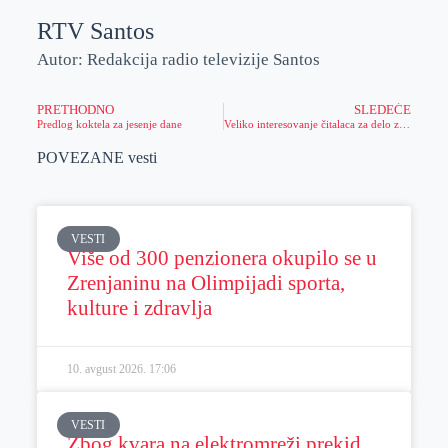
RTV Santos
Autor: Redakcija radio televizije Santos
PRETHODNO
SLEDEĆE
Predlog koktela za jesenje dane
Veliko interesovanje čitalaca za delo zrenjaninskog književnika
POVEZANE vesti
VESTI
Više od 300 penzionera okupilo se u
Zrenjaninu na Olimpijadi sporta,
kulture i zdravlja
10. avgust 2026.
17:06
VESTI
Zbog kvara na elektromreži prekid