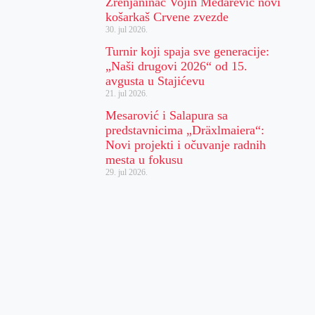
Zrenjaninac Vojin Medarević novi
košarkaš Crvene zvezde
30. jul 2026.
Turnir koji spaja sve generacije:
„Naši drugovi 2026“ od 15.
avgusta u Stajićevu
21. jul 2026.
Mesarović i Salapura sa
predstavnicima „Dräxlmaiera“:
Novi projekti i očuvanje radnih
mesta u fokusu
29. jul 2026.