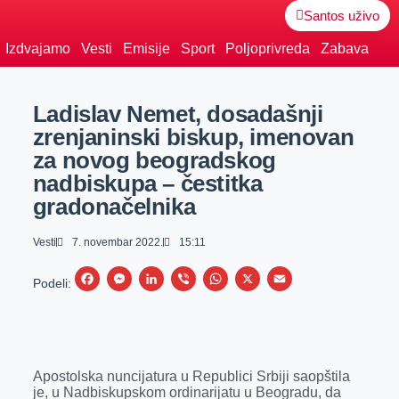
Santos uživo
Izdvajamo
Vesti
Emisije
Sport
Poljoprivreda
Zabava
Ladislav Nemet, dosadašnji
zrenjaninski biskup, imenovan
za novog beogradskog
nadbiskupa – čestitka
gradonačelnika
Vesti
7. novembar 2022.
15:11
F
M
L
V
W
X
E
Podeli:
a
e
i
i
h
m
c
s
n
b
a
a
e
s
k
e
t
i
Apostolska nuncijatura u Republici Srbiji saopštila
b
e
e
r
s
l
je, u Nadbiskupskom ordinarijatu u Beogradu, da