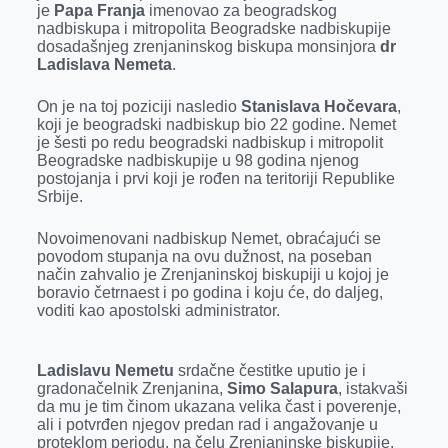
o
n
d
A
je
Papa Franja
imenovao za beogradskog
nadbiskupa i mitropolita Beogradske nadbiskupije
o
g
I
p
dosadašnjeg zrenjaninskog biskupa monsinjora
dr
k
e
n
p
Ladislava Nemeta
.
r
On je na toj poziciji nasledio
Stanislava Hočevara
,
koji je beogradski nadbiskup bio 22 godine. Nemet
je šesti po redu beogradski nadbiskup i mitropolit
Beogradske nadbiskupije u 98 godina njenog
postojanja i prvi koji je rođen na teritoriji Republike
Srbije.
Novoimenovani nadbiskup Nemet, obraćajući se
povodom stupanja na ovu dužnost, na poseban
način zahvalio je Zrenjaninskoj biskupiji u kojoj je
boravio četrnaest i po godina i koju će, do daljeg,
voditi kao apostolski administrator.
Ladislavu Nemetu
srdačne čestitke uputio je i
gradonačelnik Zrenjanina,
Simo Salapura
, istakvaši
da mu je tim činom ukazana velika čast i poverenje,
ali i potvrđen njegov predan rad i angažovanje u
proteklom periodu, na čelu Zrenjaninske biskupije.