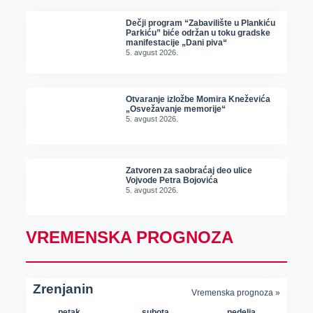
Dečji program “Zabavilište u Plankiću
Parkiću” biće održan u toku gradske
manifestacije „Dani piva“
5. avgust 2026.
Otvaranje izložbe Momira Kneževića
„Osvežavanje memorije“
5. avgust 2026.
Zatvoren za saobraćaj deo ulice
Vojvode Petra Bojovića
5. avgust 2026.
VREMENSKA PROGNOZA