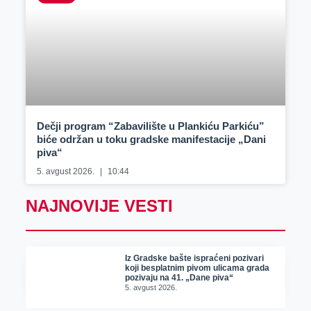
Dečji program “Zabavilište u Plankiću Parkiću”
biće održan u toku gradske manifestacije „Dani
piva“
5. avgust 2026.
10:44
NAJNOVIJE VESTI
Iz Gradske bašte ispraćeni pozivari
koji besplatnim pivom ulicama grada
pozivaju na 41. „Dane piva“
5. avgust 2026.