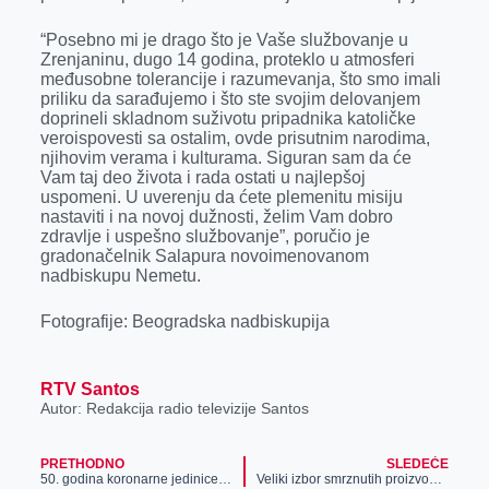
“Posebno mi je drago što je Vaše službovanje u
Zrenjaninu, dugo 14 godina, proteklo u atmosferi
međusobne tolerancije i razumevanja, što smo imali
priliku da sarađujemo i što ste svojim delovanjem
doprineli skladnom suživotu pripadnika katoličke
veroispovesti sa ostalim, ovde prisutnim narodima,
njihovim verama i kulturama. Siguran sam da će
Vam taj deo života i rada ostati u najlepšoj
uspomeni. U uverenju da ćete plemenitu misiju
nastaviti i na novoj dužnosti, želim Vam dobro
zdravlje i uspešno službovanje”, poručio je
gradonačelnik Salapura novoimenovanom
nadbiskupu Nemetu.
Fotografije: Beogradska nadbiskupija
RTV Santos
Autor: Redakcija radio televizije Santos
PRETHODNO
SLEDEĆE
50. godina koronarne jedinice opšte bolnice u Zrenjaninu
Veliki izbor smrznutih proizvoda u prodavnici Iglo 023 na Zelenom polju