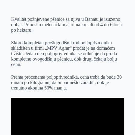
o
n
e
e
a
E
k
g
d
r
t
m
Kvalitet požnjevene pšenice sa njiva u Banatu je izuzetno
e
I
s
a
dobar. Prinosi u melenačkim atarima kretali od 4 do 6 tona
r
n
A
i
po hektaru.
p
l
Skoro kompletan prošlogodišnji rod poljoprivrednika
p
skladišten u firmi „MPV Agrar“ prodat je na domaćem
tržištu. Jedan deo poljoprivrednika se odlučuje da proda
kompletnu ovogodišnju pšenicu, dok drugi čekaju bolju
cenu.
Prema procenama poljoprivrednika, cena treba da bude 30
dinara po kilogramu, da bi bar nešto zaradili, dok je
trenutno akontna 50% manja.