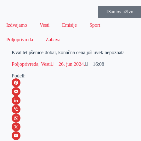
Santos uživo
Izdvajamo
Vesti
Emisije
Sport
Poljoprivreda
Zabava
Kvalitet pšenice dobar, konačna cena još uvek nepoznata
Poljoprivreda
,
Vesti
26. jun 2024.
16:08
Podeli:
F
a
M
c
e
L
e
s
i
V
b
s
n
i
W
o
e
k
b
h
X