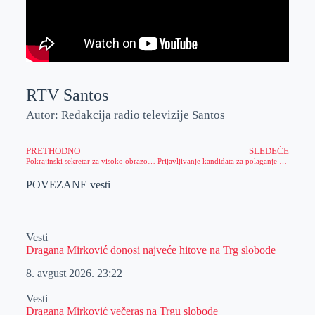
RTV Santos
Autor: Redakcija radio televizije Santos
PRETHODNO
SLEDEĆE
Pokrajinski sekretar za visoko obrazovanje i rektor novosadskog Univerziteta posetili Tehnički fakultet „Mihajlo Pupin“
Prijavljivanje kandidata za polaganje prijemnog ispita na „Pupinu“ privodi se kraju
POVEZANE vesti
Vesti
Dragana Mirković donosi najveće hitove na Trg slobode
8. avgust 2026.
23:22
Vesti
Dragana Mirković večeras na Trgu slobode