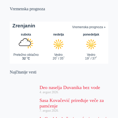
Vremenska prognoza
Najčitanije vesti
Deo naselja Duvanika bez vode
4. avgust 2026.
Sasa Kovačević priređuje veče za
pamćenje
7. avgust 2026.