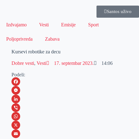
Santos uživo
Izdvajamo
Vesti
Emisije
Sport
Poljoprivreda
Zabava
Kursevi robotike za decu
Dobre vesti
,
Vesti
17. septembar 2023.
14:06
Podeli:
F
a
M
c
e
L
e
s
i
V
b
s
n
i
W
o
e
k
b
h
X