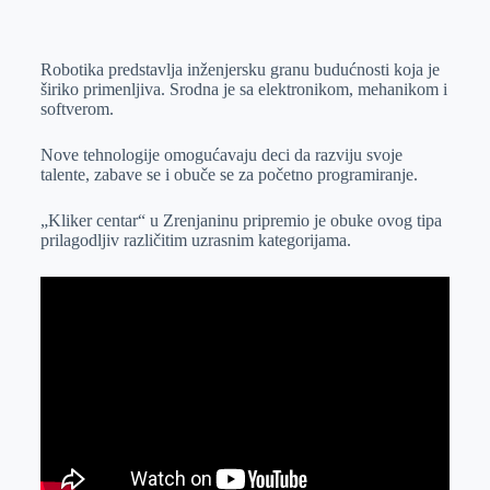
o
n
e
e
a
E
k
g
d
r
t
m
Robotika predstavlja inženjersku granu budućnosti koja je
e
I
s
a
širiko primenljiva. Srodna je sa elektronikom, mehanikom i
r
n
A
i
softverom.
p
l
Nove tehnologije omogućavaju deci da razviju svoje
p
talente, zabave se i obuče se za početno programiranje.
„Kliker centar“ u Zrenjaninu pripremio je obuke ovog tipa
prilagodljiv različitim uzrasnim kategorijama.