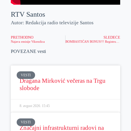
RTV Santos
Autor: Redakcija radio televizije Santos
PRETHODNO
SLEDEĆE
Najava emisije Vikendica
BOMBASTIČAN BONUS!!! Registruj se, deponuj i osvoji do 120.000 DINARA!
POVEZANE vesti
VESTI
Dragana Mirković večeras na Trgu
slobode
8. avgust 2026.
15:45
VESTI
Značajni infrastrukturni radovi na