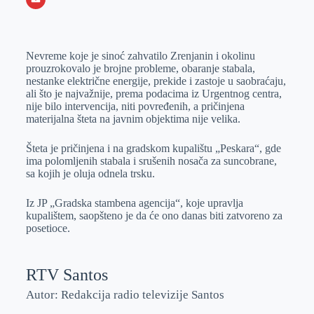
o
n
e
e
a
E
k
g
d
r
t
m
Nevreme koje je sinoć zahvatilo Zrenjanin i okolinu
e
I
s
a
prouzrokovalo je brojne probleme, obaranje stabala,
r
n
A
i
nestanke električne energije, prekide i zastoje u saobraćaju,
ali što je najvažnije, prema podacima iz Urgentnog centra,
p
l
nije bilo intervencija, niti povređenih, a pričinjena
p
materijalna šteta na javnim objektima nije velika.
Šteta je pričinjena i na gradskom kupalištu „Peskara“, gde
ima polomljenih stabala i srušenih nosača za suncobrane,
sa kojih je oluja odnela trsku.
Iz JP „Gradska stambena agencija“, koje upravlja
kupalištem, saopšteno je da će ono danas biti zatvoreno za
posetioce.
RTV Santos
Autor: Redakcija radio televizije Santos