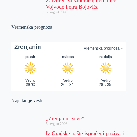
Zatvoren za saobraćaj deo ulice
Vojvode Petra Bojovića
5. avgust 2026.
Vremenska prognoza
Najčitanije vesti
„Zrenjanin zove“
5. avgust 2026.
Iz Gradske bašte ispraćeni pozivari