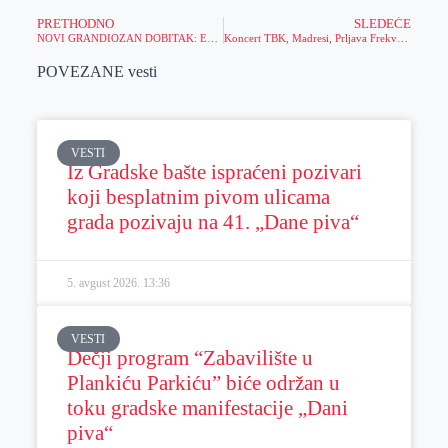
PRETHODNO
SLEDEĆE
NOVI GRANDIOZAN DOBITAK: Evo kako je Beograđanin osvojio 7.363.000 DINARA!
Koncert TBK, Madresi, Prljava Frekvencija u KC Zrenjanina
POVEZANE vesti
VESTI
Iz Gradske bašte ispraćeni pozivari
koji besplatnim pivom ulicama
grada pozivaju na 41. „Dane piva“
5. avgust 2026.
13:36
VESTI
Dečji program “Zabavilište u
Plankiću Parkiću” biće održan u
toku gradske manifestacije „Dani
piva“