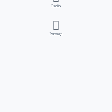
Radio
Pretraga
Pretraga
Kategorije
Ostalo
Naslovna
Izdvajamo