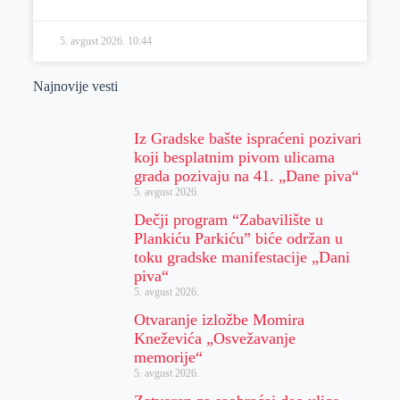
5. avgust 2026.
10:44
Najnovije vesti
Iz Gradske bašte ispraćeni pozivari
koji besplatnim pivom ulicama
grada pozivaju na 41. „Dane piva“
5. avgust 2026.
Dečji program “Zabavilište u
Plankiću Parkiću” biće održan u
toku gradske manifestacije „Dani
piva“
5. avgust 2026.
Otvaranje izložbe Momira
Kneževića „Osvežavanje
memorije“
5. avgust 2026.