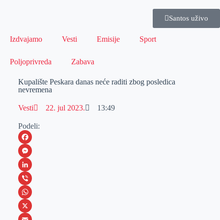
Santos uživo
Izdvajamo
Vesti
Emisije
Sport
Poljoprivreda
Zabava
Kupalište Peskara danas neće raditi zbog posledica
nevremena
Vesti
22. jul 2023.
13:49
Podeli:
F
a
M
c
e
L
e
s
i
V
b
s
n
i
W
o
e
k
b
h
X