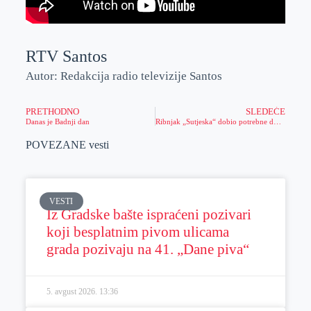
RTV Santos
Autor: Redakcija radio televizije Santos
PRETHODNO
SLEDEĆE
Danas je Badnji dan
Ribnjak „Sutjeska“ dobio potrebne dozvole za preradu ribe, u 2025. će realizovati ambiciozne planove
POVEZANE vesti
VESTI
Iz Gradske bašte ispraćeni pozivari
koji besplatnim pivom ulicama
grada pozivaju na 41. „Dane piva“
5. avgust 2026.
13:36