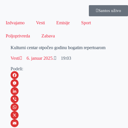
Santos uživo
Izdvajamo
Vesti
Emisije
Sport
Poljoprivreda
Zabava
Kulturni centar otpočeo godinu bogatim repertoarom
Vesti
6. januar 2025.
19:03
Podeli:
F
a
M
c
e
L
e
s
i
V
b
s
n
i
W
o
e
k
b
h
X