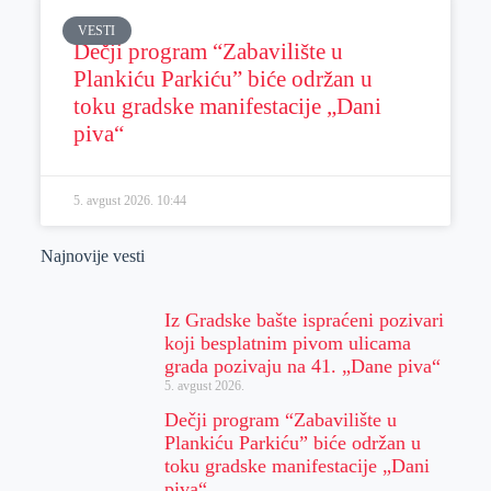
VESTI
Dečji program “Zabavilište u
Plankiću Parkiću” biće održan u
toku gradske manifestacije „Dani
piva“
5. avgust 2026.
10:44
Najnovije vesti
Iz Gradske bašte ispraćeni pozivari
koji besplatnim pivom ulicama
grada pozivaju na 41. „Dane piva“
5. avgust 2026.
Dečji program “Zabavilište u
Plankiću Parkiću” biće održan u
toku gradske manifestacije „Dani
piva“