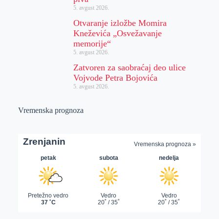
5. avgust 2026.
Otvaranje izložbe Momira
Kneževića „Osvežavanje
memorije“
5. avgust 2026.
Zatvoren za saobraćaj deo ulice
Vojvode Petra Bojovića
5. avgust 2026.
Vremenska prognoza