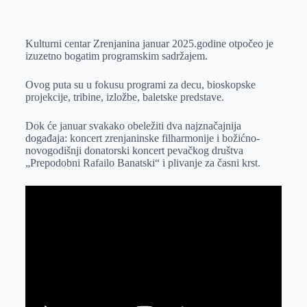
o
n
e
e
a
E
k
g
d
r
t
m
Kulturni centar Zrenjanina januar 2025.godine otpočeo je
e
I
s
a
izuzetno bogatim programskim sadržajem.
r
n
A
i
p
l
Ovog puta su u fokusu programi za decu, bioskopske
projekcije, tribine, izložbe, baletske predstave.
p
Dok će januar svakako obeležiti dva najznačajnija
događaja: koncert zrenjaninske filharmonije i božićno-
novogodišnji donatorski koncert pevačkog društva
„Prepodobni Rafailo Banatski“ i plivanje za časni krst.