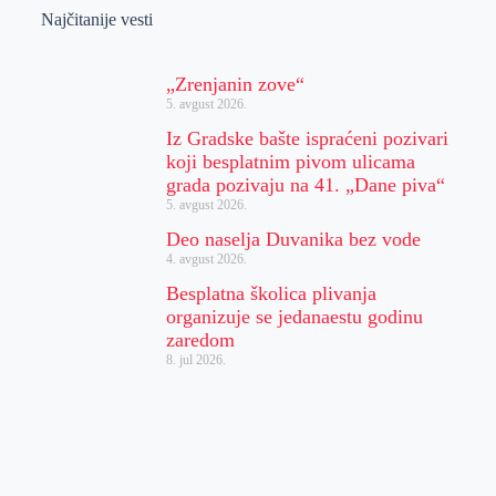
Najčitanije vesti
„Zrenjanin zove“
5. avgust 2026.
Iz Gradske bašte ispraćeni pozivari
koji besplatnim pivom ulicama
grada pozivaju na 41. „Dane piva“
5. avgust 2026.
Deo naselja Duvanika bez vode
4. avgust 2026.
Besplatna školica plivanja
organizuje se jedanaestu godinu
zaredom
8. jul 2026.