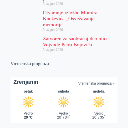
5. avgust 2026.
Otvaranje izložbe Momira
Kneževića „Osvežavanje
memorije“
5. avgust 2026.
Zatvoren za saobraćaj deo ulice
Vojvode Petra Bojovića
5. avgust 2026.
Vremenska prognoza