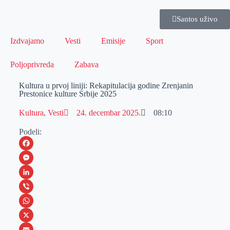
Santos uživo
Izdvajamo
Vesti
Emisije
Sport
Poljoprivreda
Zabava
Kultura u prvoj liniji: Rekapitulacija godine Zrenjanin
Prestonice kulture Srbije 2025
Kultura
,
Vesti
24. decembar 2025.
08:10
Podeli:
F
a
M
c
e
L
e
s
i
V
b
s
n
i
W
o
e
k
b
h
X