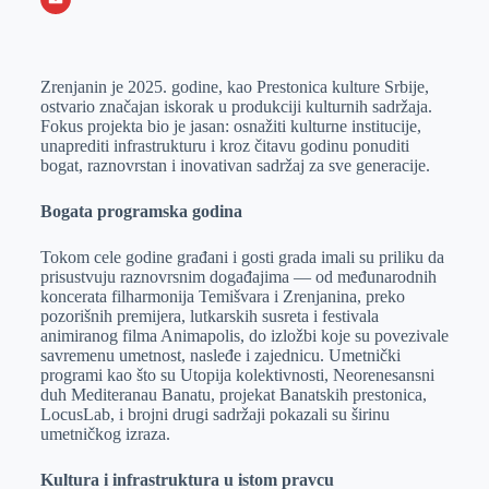
o
n
e
e
a
E
k
g
d
r
t
m
Zrenjanin je 2025. godine, kao Prestonica kulture Srbije,
e
I
s
a
ostvario značajan iskorak u produkciji kulturnih sadržaja.
r
n
A
i
Fokus projekta bio je jasan: osnažiti kulturne institucije,
unaprediti infrastrukturu i kroz čitavu godinu ponuditi
p
l
bogat, raznovrstan i inovativan sadržaj za sve generacije.
p
Bogata programska godina
Tokom cele godine građani i gosti grada imali su priliku da
prisustvuju raznovrsnim događajima — od međunarodnih
koncerata filharmonija Temišvara i Zrenjanina, preko
pozorišnih premijera, lutkarskih susreta i festivala
animiranog filma Animapolis, do izložbi koje su povezivale
savremenu umetnost, nasleđe i zajednicu. Umetnički
programi kao što su Utopija kolektivnosti, Neorenesansni
duh Mediteranau Banatu, projekat Banatskih prestonica,
LocusLab, i brojni drugi sadržaji pokazali su širinu
umetničkog izraza.
Kultura i infrastruktura u istom pravcu