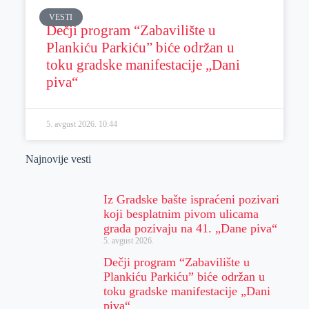
VESTI
Dečji program “Zabavilište u
Plankiću Parkiću” biće održan u
toku gradske manifestacije „Dani
piva“
5. avgust 2026.
10:44
Najnovije vesti
Iz Gradske bašte ispraćeni pozivari
koji besplatnim pivom ulicama
grada pozivaju na 41. „Dane piva“
5. avgust 2026.
Dečji program “Zabavilište u
Plankiću Parkiću” biće održan u
toku gradske manifestacije „Dani
piva“