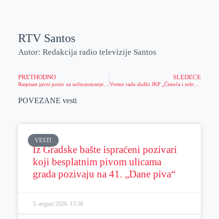
RTV Santos
Autor: Redakcija radio televizije Santos
PRETHODNO
SLEDEĆE
Raspisan javni poziv za sufinansiranje mera energetske sanacije porodičnih kuća i stanova na teritoriji grada Zrenjanina za 2025. godinu
Vreme rada službi JKP „Čistoća i zelenilo“ Zrenjanin za vreme praznika (Nova godina i Božić)
POVEZANE vesti
VESTI
Iz Gradske bašte ispraćeni pozivari
koji besplatnim pivom ulicama
grada pozivaju na 41. „Dane piva“
5. avgust 2026.
13:36