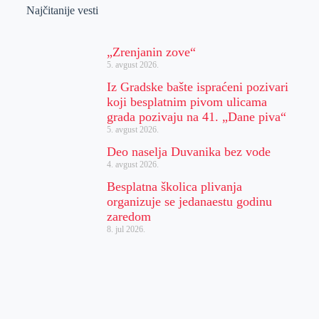
Najčitanije vesti
„Zrenjanin zove“
5. avgust 2026.
Iz Gradske bašte ispraćeni pozivari
koji besplatnim pivom ulicama
grada pozivaju na 41. „Dane piva“
5. avgust 2026.
Deo naselja Duvanika bez vode
4. avgust 2026.
Besplatna školica plivanja
organizuje se jedanaestu godinu
zaredom
8. jul 2026.