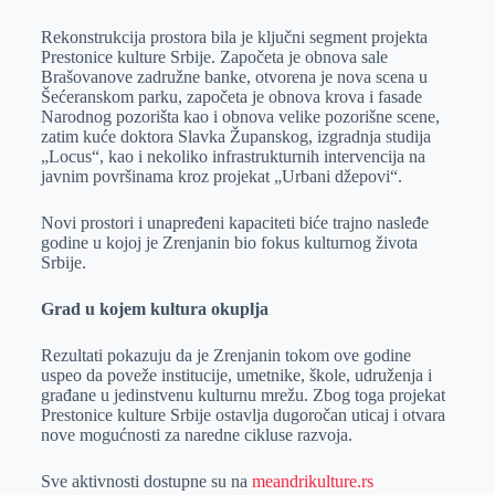
Rekonstrukcija prostora bila je ključni segment projekta
Prestonice kulture Srbije. Započeta je obnova sale
Brašovanove zadružne banke, otvorena je nova scena u
Šećeranskom parku, započeta je obnova krova i fasade
Narodnog pozorišta kao i obnova velike pozorišne scene,
zatim kuće doktora Slavka Županskog, izgradnja studija
„Locus“, kao i nekoliko infrastrukturnih intervencija na
javnim površinama kroz projekat „Urbani džepovi“.
Novi prostori i unapređeni kapaciteti biće trajno nasleđe
godine u kojoj je Zrenjanin bio fokus kulturnog života
Srbije.
Grad u kojem kultura okuplja
Rezultati pokazuju da je Zrenjanin tokom ove godine
uspeo da poveže institucije, umetnike, škole, udruženja i
građane u jedinstvenu kulturnu mrežu. Zbog toga projekat
Prestonice kulture Srbije ostavlja dugoročan uticaj i otvara
nove mogućnosti za naredne cikluse razvoja.
Sve aktivnosti dostupne su na
meandrikulture.rs