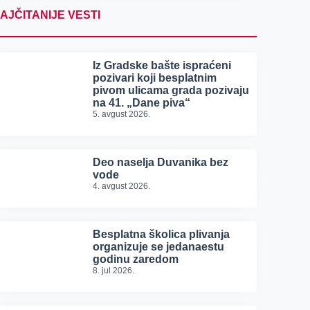
AJČITANIJE VESTI
Iz Gradske bašte ispraćeni
pozivari koji besplatnim
pivom ulicama grada pozivaju
na 41. „Dane piva“
5. avgust 2026.
Deo naselja Duvanika bez
vode
4. avgust 2026.
Besplatna školica plivanja
organizuje se jedanaestu
godinu zaredom
8. jul 2026.