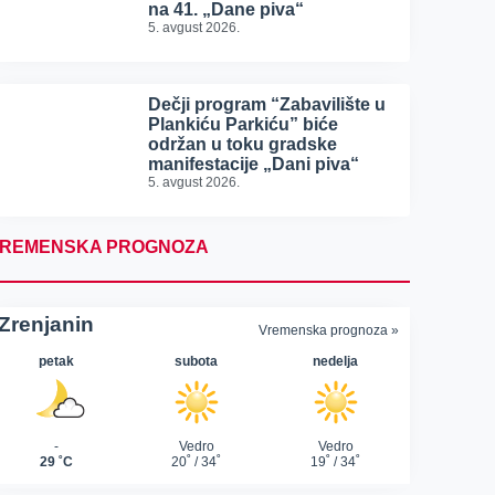
na 41. „Dane piva“
5. avgust 2026.
Dečji program “Zabavilište u
Plankiću Parkiću” biće
održan u toku gradske
manifestacije „Dani piva“
5. avgust 2026.
REMENSKA PROGNOZA