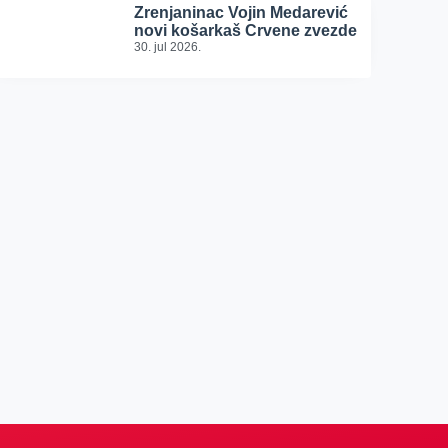
Zrenjaninac Vojin Medarević
novi košarkaš Crvene zvezde
30. jul 2026.