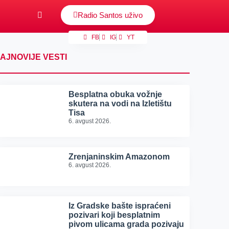
Radio Santos uživo
FB
IG
YT
AJNOVIJE VESTI
Besplatna obuka vožnje
skutera na vodi na Izletištu
Tisa
6. avgust 2026.
Zrenjaninskim Amazonom
6. avgust 2026.
Iz Gradske bašte ispraćeni
pozivari koji besplatnim
pivom ulicama grada pozivaju