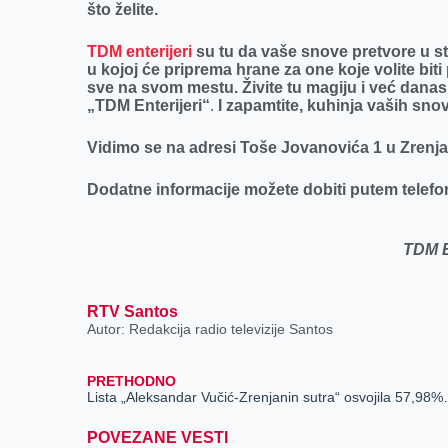
što želite.
TDM enterijeri
su tu da vaše snove pretvore u s
u kojoj će priprema hrane za one koje volite bit
sve na svom mestu. Živite tu magiju i već dana
„TDM Enterijeri“
.
I zapamtite, kuhinja vaših sno
Vidimo se na adresi Toše Jovanovića 1 u Zrenj
Dodatne informacije možete dobiti putem telefo
TDM 
RTV Santos
Autor: Redakcija radio televizije Santos
PRETHODNO
Lista „Aleksandar Vučić-Zrenja
POVEZANE VESTI