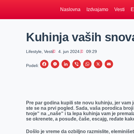
Naslovna
Izdvajamo
Vesti
E
Kuhinja vaših snov
Lifestyle
,
Vesti
4. jun 2024.
09:29
F
M
L
V
W
X
E
Podeli:
a
e
i
i
h
m
c
s
n
b
a
a
e
s
k
e
t
i
b
e
e
r
s
l
Pre par godina kupili ste novu kuhinju, jer vam je 
o
n
d
A
ste se na prvi pogled. Sada, vaša porodica broji
tvoje“ na „naše“ i ta lepa kuhinja vam je prem
o
g
I
p
se okrenete, a posuđe, čaše, escajg, ređate kako
k
e
n
p
r
Došlo je vreme da ozbiljno razmislite, eleminiš