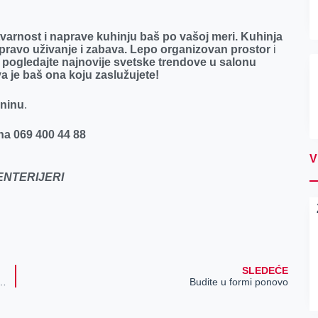
tvarnost i naprave kuhinju baš po vašoj meri. Kuhinja
i pravo uživanje i zabava. Lepo organizovan prostor
i
s pogledajte najnovije svetske trendove u salonu
va je baš ona koju zaslužujete!
aninu
.
na 069 400 44 88
V
ENTERIJERI
SLEDEĆE
nin sutra“ osvojila 57,98% na lokalnim izborima u Zrenjaninu
Budite u formi ponovo