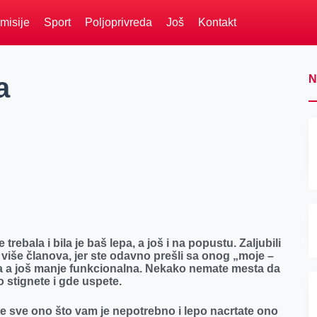
misije
Sport
Poljoprivreda
Još
Kontakt
a
N
trebala i bila je baš lepa, a još i na popustu. Zaljubili
 više članova, jer ste odavno prešli sa onog „moje –
ala a još manje funkcionalna. Nekako nemate mesta da
 stignete i gde uspete.
ete sve ono što vam je nepotrebno i lepo nacrtate ono