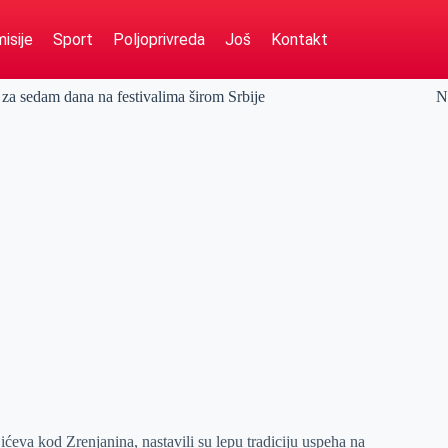
isije
Sport
Poljoprivreda
Još
Kontakt
za sedam dana na festivalima širom Srbije
N
eva kod Zrenjanina, nastavili su lepu tradiciju uspeha na