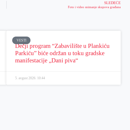
SLEDEĆE
Foto i video snimanje skupova građana
VESTI
Dečji program “Zabavilište u Plankiću
Parkiću” biće održan u toku gradske
manifestacije „Dani piva“
5. avgust 2026.
10:44