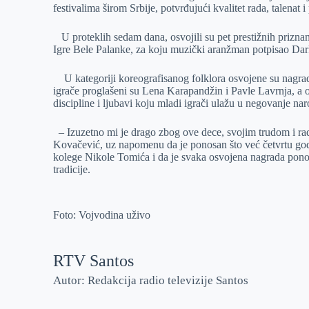
festivalima širom Srbije, potvrđujući kvalitet rada, talenat
r
n
A
i
p
l
U proteklih sedam dana, osvojili su pet prestižnih prizna
Igre Bele Palanke, za koju muzički aranžman potpisao Da
p
U kategoriji koreografisanog folklora osvojene su nagrade
igrače proglašeni su Lena Karapandžin i Pavle Lavrnja, a ov
discipline i ljubavi koju mladi igrači ulažu u negovanje nar
– Izuzetno mi je drago zbog ove dece, svojim trudom i rad
Kovačević, uz napomenu da je ponosan što već četvrtu go
kolege Nikole Tomića i da je svaka osvojena nagrada ponos 
tradicije.
Foto: Vojvodina uživo
RTV Santos
Autor: Redakcija radio televizije Santos