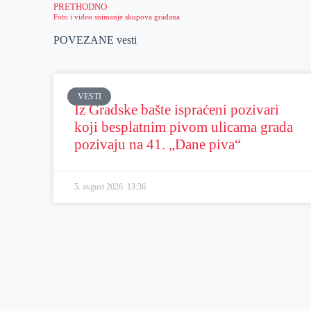
PRETHODNO
Foto i video snimanje skupova građana
POVEZANE vesti
VESTI
Iz Gradske bašte ispraćeni pozivari
koji besplatnim pivom ulicama grada
pozivaju na 41. „Dane piva“
5. avgust 2026.
13:36