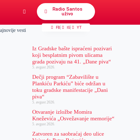
Radio Santos
uživo
FB
IG
YT
ajnovije vesti
Iz Gradske bašte ispraćeni pozivari
koji besplatnim pivom ulicama
grada pozivaju na 41. „Dane piva“
5. avgust 2026.
Dečji program “Zabavilište u
Plankiću Parkiću” biće održan u
toku gradske manifestacije „Dani
piva“
5. avgust 2026.
Otvaranje izložbe Momira
Kneževića „Osvežavanje memorije“
5. avgust 2026.
Zatvoren za saobraćaj deo ulice