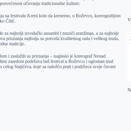
 i posvećenost očuvanju tradicionalne kulture.
nja na festivalu Kreni kolo da krenemo, u Boževcu, koreografijom
V
rko Ćitić.
 za najbolji izvođački ansambl i muziči aranžman, a za najbolje
a priznanja najbolja su potvrda kvalitetnog rada i velikog truda,
odne tradicije.
om i zaslužili su priznanja – naglasio je koreograf Nenad
dinu zaredom podržava baš festival u Boževcu i ogroman trud
celog Stajićeva, koje sa radošću prati i podržava svoje čuvare
Na