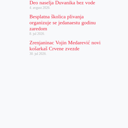
Deo naselja Duvanika bez vode
4. avgust 2026.
Besplatna školica plivanja
organizuje se jedanaestu godinu
zaredom
8. jul 2026.
Zrenjaninac Vojin Medarević novi
košarkaš Crvene zvezde
30. jul 2026.