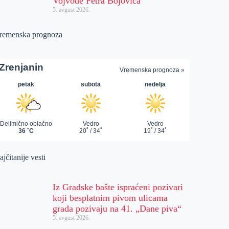
Vojvode Petra Bojovića
5. avgust 2026.
remenska prognoza
jčitanije vesti
Iz Gradske bašte ispraćeni pozivari
koji besplatnim pivom ulicama
grada pozivaju na 41. „Dane piva“
5. avgust 2026.