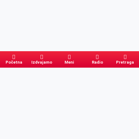
Početna
Izdvajamo
Meni
Radio
Pretraga
Pretraga
Kategorije
Ostalo
Naslovna