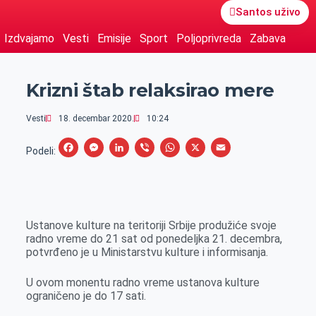
Santos uživo
Izdvajamo
Vesti
Emisije
Sport
Poljoprivreda
Zabava
Krizni štab relaksirao mere
Vesti
18. decembar 2020.
10:24
F
M
L
V
W
X
E
Podeli:
a
e
i
i
h
m
c
s
n
b
a
a
e
s
k
e
t
i
Ustanove kulture na teritoriji Srbije produžiće svoje
b
e
e
r
s
l
radno vreme do 21 sat od ponedeljka 21. decembra,
o
n
d
A
potvrđeno je u Ministarstvu kulture i informisanja.
o
g
I
p
U ovom monentu radno vreme ustanova kulture
k
e
n
p
ograničeno je do 17 sati.
r