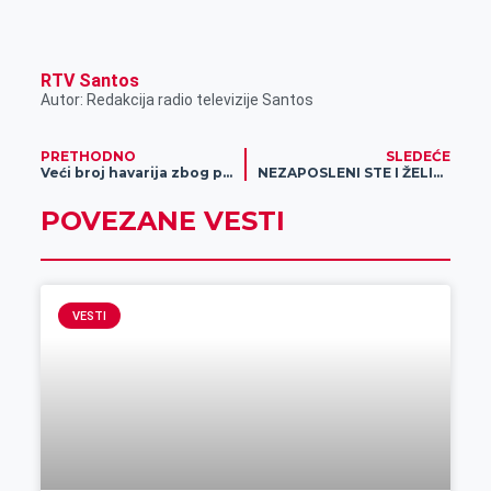
RTV Santos
Autor: Redakcija radio televizije Santos
PRETHODNO
SLEDEĆE
Veći broj havarija zbog preusmeravanja vodosnabdevanja, potrebna zamena dela cevi u ulici Pere Dobrinovića
NEZAPOSLENI STE I ŽELITE DA RADITE – MOŽDA JE BAŠ OVO PRILIKA ZA VAS
POVEZANE VESTI
VESTI