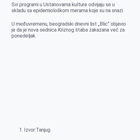
Svi programi u Ustanovama kulture odvijaju se u
skladu sa epidemiološkom merama koje su na snazi.
U međuvremenu, beogradski dnevni list „Blic“ objavio
je da je nova sednica Kriznog štaba zakazana već za
ponedeljak.
Izvor:Tanjug