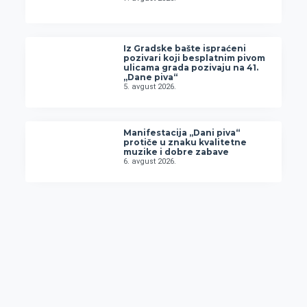
Iz Gradske bašte ispraćeni
pozivari koji besplatnim pivom
ulicama grada pozivaju na 41.
„Dane piva“
5. avgust 2026.
Manifestacija „Dani piva“
protiče u znaku kvalitetne
muzike i dobre zabave
6. avgust 2026.