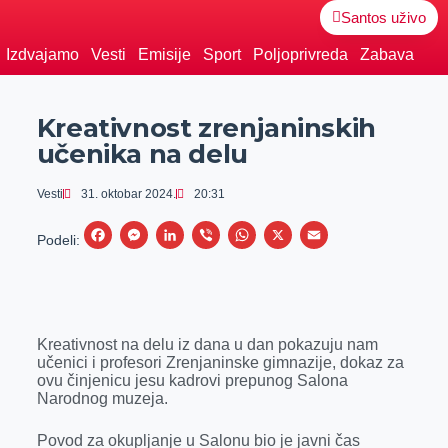
Santos uživo
Izdvajamo
Vesti
Emisije
Sport
Poljoprivreda
Zabava
Kreativnost zrenjaninskih
učenika na delu
Vesti
31. oktobar 2024.
20:31
F
M
L
V
W
X
E
Podeli:
a
e
i
i
h
m
c
s
n
b
a
a
e
s
k
e
t
i
Kreativnost na delu iz dana u dan pokazuju nam
b
e
e
r
s
l
učenici i profesori Zrenjaninske gimnazije, dokaz za
o
n
d
A
ovu činjenicu jesu kadrovi prepunog Salona
Narodnog muzeja.
o
g
I
p
k
e
n
p
Povod za okupljanje u Salonu bio je javni čas