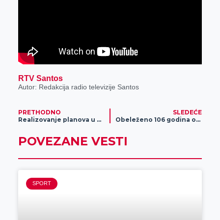
RTV Santos
Autor: Redakcija radio televizije Santos
PRETHODNO
SLEDEĆE
Realizovanje planova u naseljenom mestu Ečka u okviru akcije „Da nam sela budu bliža“
Obeleženo 106 godina od osnivanja Prvog srpskog narodnog odbora
POVEZANE VESTI
SPORT