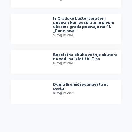
Iz Gradske bašte ispraćeni
pozivari koji besplatnim pivom
ulicama grada pozivaju na 41.
„Dane piva“
5. avgust 2026.
Besplatna obuka vožnje skutera
na vodi na Izletištu Tisa
6. avgust 2026.
Dunja Eremić jedanaesta na
svetu
9. avgust 2026.