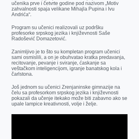
učenika prve i četvrte godine pod nazivom „Motiv
r
zahvalnosti spaja velikane Mihajla Pupina i Ivu
Andrića“.
Program su učenici realizovali uz podršku
profesorke srpskog jezika i književnosti Saše
Radošević Domazetović.
Zanimljivo je to što su kompletan program učenici
sami osmislili, a on je obuhvatao kratka predavanja,
recitovanje, pevanje i sviranje, ćaskanje sa
veštačkom inteligencijom, igranje banatskog kola i
čarlstona.
Još jednom su učenici Zrenjaninske gimnazije na
čelu sa profesorkom srpskog jezika i književnosti
pokazali da učenje itekako može biti zabavno ako se
upale lampice kreativnosti, volje i želje.