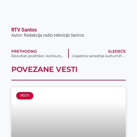
RTV Santos
Autor: Redakcija radio televizije Santos
PRETHODNO
SLEDEĆE
Rezultati podrške i konkursa Pokrajinskog sekretarijata za poljoprivredu
Uspešna saradnja kulturnih ustanova
POVEZANE VESTI
VESTI