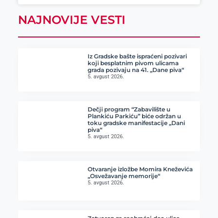
NAJNOVIJE VESTI
Iz Gradske bašte ispraćeni pozivari
koji besplatnim pivom ulicama
grada pozivaju na 41. „Dane piva“
5. avgust 2026.
Dečji program “Zabavilište u
Plankiću Parkiću” biće održan u
toku gradske manifestacije „Dani
piva“
5. avgust 2026.
Otvaranje izložbe Momira Kneževića
„Osvežavanje memorije“
5. avgust 2026.