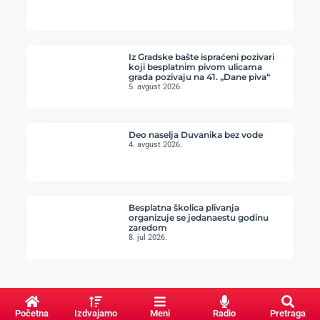
Iz Gradske bašte ispraćeni pozivari
koji besplatnim pivom ulicama
grada pozivaju na 41. „Dane piva“
5. avgust 2026.
Deo naselja Duvanika bez vode
4. avgust 2026.
Besplatna školica plivanja
organizuje se jedanaestu godinu
zaredom
8. jul 2026.
Početna
Izdvajamo
Meni
Radio
Pretraga