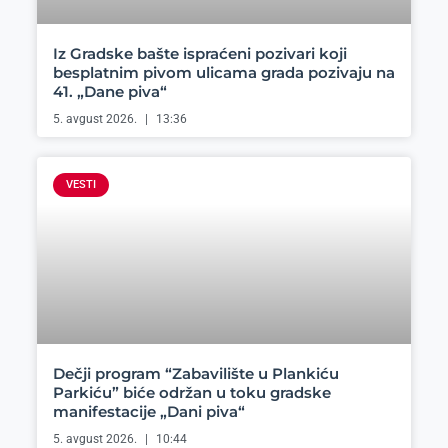
Iz Gradske bašte ispraćeni pozivari koji
besplatnim pivom ulicama grada pozivaju na
41. „Dane piva“
5. avgust 2026.
13:36
VESTI
Dečji program “Zabavilište u Plankiću
Parkiću” biće održan u toku gradske
manifestacije „Dani piva“
5. avgust 2026.
10:44