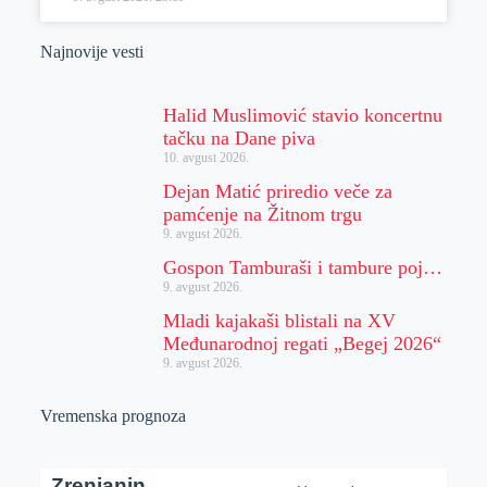
Najnovije vesti
Halid Muslimović stavio koncertnu
tačku na Dane piva
10. avgust 2026.
Dejan Matić priredio veče za
pamćenje na Žitnom trgu
9. avgust 2026.
Gospon Tamburaši i tambure poj…
9. avgust 2026.
Mladi kajakaši blistali na XV
Međunarodnoj regati „Begej 2026“
9. avgust 2026.
Vremenska prognoza