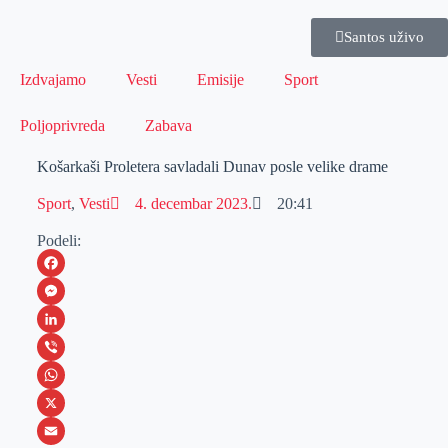
Santos uživo
Izdvajamo
Vesti
Emisije
Sport
Poljoprivreda
Zabava
Košarkaši Proletera savladali Dunav posle velike drame
Sport
,
Vesti
4. decembar 2023.
20:41
Podeli:
F
a
M
c
e
L
e
s
i
V
b
s
n
i
W
o
e
k
b
h
X