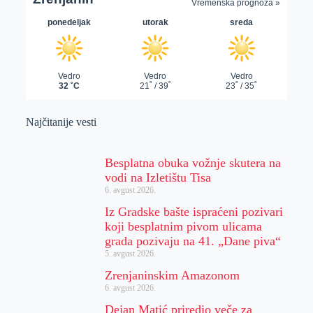
Najčitanije vesti
Besplatna obuka vožnje skutera na
vodi na Izletištu Tisa
6. avgust 2026.
Iz Gradske bašte ispraćeni pozivari
koji besplatnim pivom ulicama
grada pozivaju na 41. „Dane piva“
5. avgust 2026.
Zrenjaninskim Amazonom
6. avgust 2026.
Dejan Matić priredio veče za