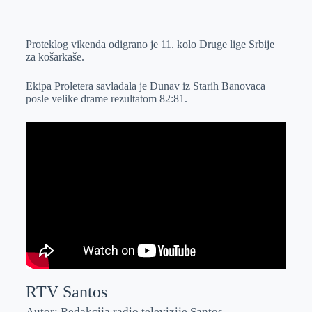
o
n
e
e
a
E
k
g
d
r
t
m
Proteklog vikenda odigrano je 11. kolo Druge lige Srbije
e
I
s
a
za košarkaše.
r
n
A
i
p
l
Ekipa Proletera savladala je Dunav iz Starih Banovaca
posle velike drame rezultatom 82:81.
p
RTV Santos
Autor: Redakcija radio televizije Santos