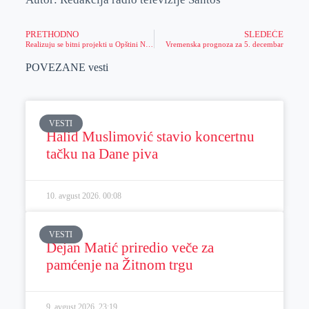
PRETHODNO
SLEDEĆE
Realizuju se bitni projekti u Opštini Nova Crnja
Vremenska prognoza za 5. decembar
POVEZANE vesti
VESTI
Halid Muslimović stavio koncertnu
tačku na Dane piva
10. avgust 2026.
00:08
VESTI
Dejan Matić priredio veče za
pamćenje na Žitnom trgu
9. avgust 2026.
23:19