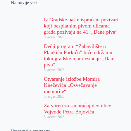
Najnovije vesti
Iz Gradske bašte ispraćeni pozivari
koji besplatnim pivom ulicama
grada pozivaju na 41. „Dane piva“
5. avgust 2026.
Dečji program “Zabavilište u
Plankiću Parkiću” biće održan u
toku gradske manifestacije „Dani
piva“
5. avgust 2026.
Otvaranje izložbe Momira
Kneževića „Osvežavanje
memorije“
5. avgust 2026.
Zatvoren za saobraćaj deo ulice
Vojvode Petra Bojovića
5. avgust 2026.