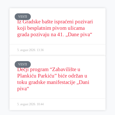
VESTI
Iz Gradske bašte ispraćeni pozivari
koji besplatnim pivom ulicama
grada pozivaju na 41. „Dane piva“
5. avgust 2026.
13:36
VESTI
Dečji program “Zabavilište u
Plankiću Parkiću” biće održan u
toku gradske manifestacije „Dani
piva“
5. avgust 2026.
10:44