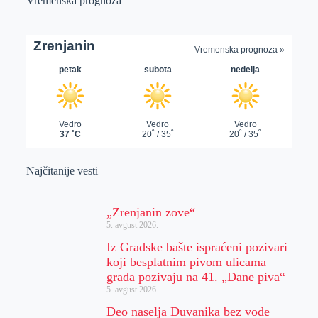
Vremenska prognoza
Najčitanije vesti
„Zrenjanin zove“
5. avgust 2026.
Iz Gradske bašte ispraćeni pozivari
koji besplatnim pivom ulicama
grada pozivaju na 41. „Dane piva“
5. avgust 2026.
Deo naselja Duvanika bez vode