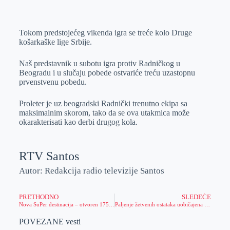
o
n
e
e
a
E
k
g
d
r
t
m
Tokom predstojećeg vikenda igra se treće kolo Druge
e
I
s
a
košarkaške lige Srbije.
r
n
A
i
p
l
Naš predstavnik u subotu igra protiv Radničkog u
Beogradu i u slučaju pobede ostvariće treću uzastopnu
p
prvenstvenu pobedu.
Proleter je uz beogradski Radnički trenutno ekipa sa
maksimalnim skorom, tako da se ova utakmica može
okarakterisati kao derbi drugog kola.
RTV Santos
Autor: Redakcija radio televizije Santos
PRETHODNO
SLEDEĆE
Nova SuPer destinacija – otvoren 175. PerSu market u Mužlji
Paljenje žetvenih ostataka uobičajena praksa i pored kažnjavanja
POVEZANE vesti