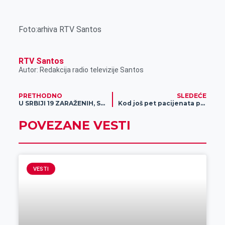
Foto:arhiva RTV Santos
RTV Santos
Autor: Redakcija radio televizije Santos
PRETHODNO
SLEDEĆE
U SRBIJI 19 ZARAŽENIH, SZO PROGLASILA PANDEMIJU U svetu više od 126.000 zaraženih
Kod još pet pacijenata potvrđen koronavirus, ukupno 24
POVEZANE VESTI
VESTI