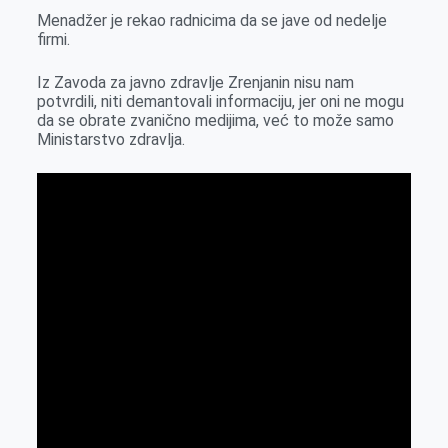
Menadžer je rekao radnicima da se jave od nedelje
firmi.
Iz Zavoda za javno zdravlje Zrenjanin nisu nam
potvrdili, niti demantovali informaciju, jer oni ne mogu
da se obrate zvanično medijima, već to može samo
Ministarstvo zdravlja.