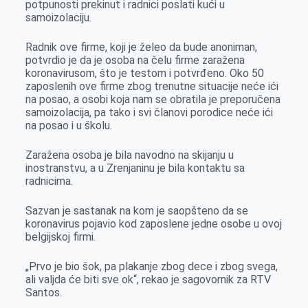
potpunosti prekinut i radnici poslati kući u
o
g
I
p
samoizolaciju.
k
e
n
p
r
Radnik ove firme, koji je želeo da bude anoniman,
potvrdio je da je osoba na čelu firme zaražena
koronavirusom, što je testom i potvrđeno. Oko 50
zaposlenih ove firme zbog trenutne situacije neće ići
na posao, a osobi koja nam se obratila je preporučena
samoizolacija, pa tako i svi članovi porodice neće ići
na posao i u školu.
Zaražena osoba je bila navodno na skijanju u
inostranstvu, a u Zrenjaninu je bila kontaktu sa
radnicima.
Sazvan je sastanak na kom je saopšteno da se
koronavirus pojavio kod zaposlene jedne osobe u ovoj
belgijskoj firmi.
„Prvo je bio šok, pa plakanje zbog dece i zbog svega,
ali valjda će biti sve ok“, rekao je sagovornik za RTV
Santos.