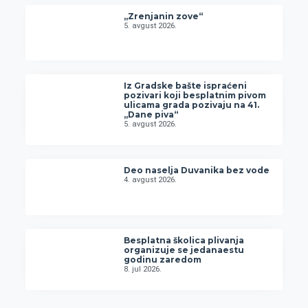
„Zrenjanin zove“
5. avgust 2026.
Iz Gradske bašte ispraćeni
pozivari koji besplatnim pivom
ulicama grada pozivaju na 41.
„Dane piva“
5. avgust 2026.
Deo naselja Duvanika bez vode
4. avgust 2026.
Besplatna školica plivanja
organizuje se jedanaestu
godinu zaredom
8. jul 2026.