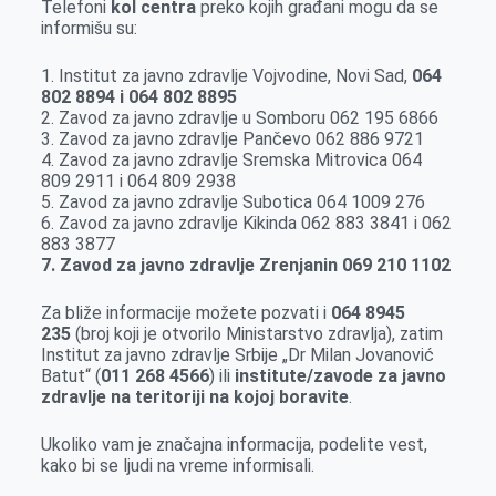
Telefoni
kol centra
preko kojih građani mogu da se
informišu su:
1. Institut za javno zdravlje Vojvodine, Novi Sad,
064
802 8894 i 064 802 8895
2. Zavod za javno zdravlje u Somboru 062 195 6866
3. Zavod za javno zdravlje Pančevo 062 886 9721
4. Zavod za javno zdravlje Sremska Mitrovica 064
809 2911 i 064 809 2938
5. Zavod za javno zdravlje Subotica 064 1009 276
6. Zavod za javno zdravlje Kikinda 062 883 3841 i 062
883 3877
7. Zavod za javno zdravlje Zrenjanin 069 210 1102
Za bliže informacije možete pozvati i
064 8945
235
(broj koji je otvorilo Ministarstvo zdravlja), zatim
Institut za javno zdravlje Srbije „Dr Milan Jovanović
Batut“ (
011 268 4566
) ili
institute/zavode za javno
zdravlje na teritoriji na kojoj boravite
.
Ukoliko vam je značajna informacija, podelite vest,
kako bi se ljudi na vreme informisali.