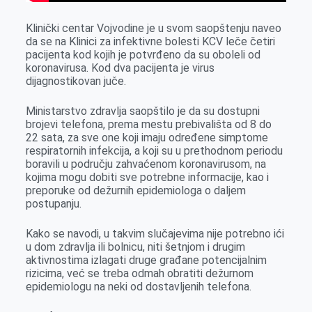
Klinički centar Vojvodine je u svom saopštenju naveo
da se na Klinici za infektivne bolesti KCV leče četiri
pacijenta kod kojih je potvrđeno da su oboleli od
koronavirusa. Kod dva pacijenta je virus
dijagnostikovan juče.
Ministarstvo zdravlja saopštilo je da su dostupni
brojevi telefona, prema mestu prebivališta od 8 do
22 sata, za sve one koji imaju određene simptome
respiratornih infekcija, a koji su u prethodnom periodu
boravili u području zahvaćenom koronavirusom, na
kojima mogu dobiti sve potrebne informacije, kao i
preporuke od dežurnih epidemiologa o daljem
postupanju.
Kako se navodi, u takvim slučajevima nije potrebno ići
u dom zdravlja ili bolnicu, niti šetnjom i drugim
aktivnostima izlagati druge građane potencijalnim
rizicima, već se treba odmah obratiti dežurnom
epidemiologu na neki od dostavljenih telefona.