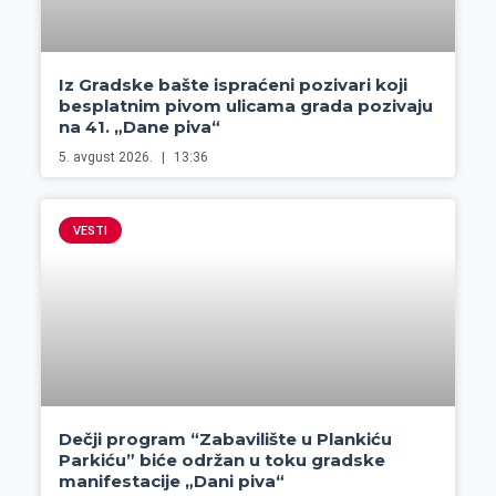
Iz Gradske bašte ispraćeni pozivari koji
besplatnim pivom ulicama grada pozivaju
na 41. „Dane piva“
5. avgust 2026.
13:36
VESTI
Dečji program “Zabavilište u Plankiću
Parkiću” biće održan u toku gradske
manifestacije „Dani piva“