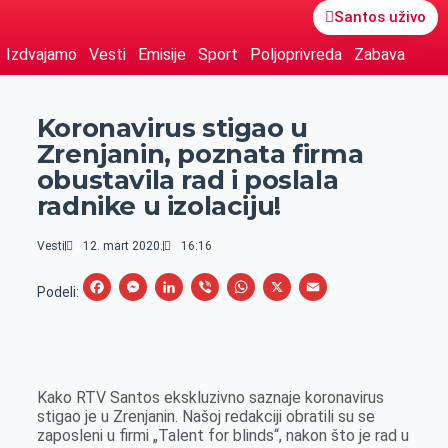
Santos uživo
Izdvajamo
Vesti
Emisije
Sport
Poljoprivreda
Zabava
Koronavirus stigao u
Zrenjanin, poznata firma
obustavila rad i poslala
radnike u izolaciju!
Vesti
12. mart 2020.
16:16
F
M
L
V
W
X
E
Podeli:
a
e
i
i
h
m
c
s
n
b
a
a
e
s
k
e
t
i
Kako RTV Santos ekskluzivno saznaje koronavirus
b
e
e
r
s
l
stigao je u Zrenjanin. Našoj redakciji obratili su se
o
n
d
A
zaposleni u firmi „Talent for blinds“, nakon što je rad u