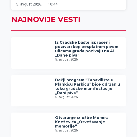
5. avgust 2026.
10:44
NAJNOVIJE VESTI
Iz Gradske bašte ispraćeni
pozivari koji besplatnim pivom
ulicama grada pozivaju na 41.
„Dane piva“
5. avgust 2026.
Dečji program “Zabavilište u
Plankiću Parkiću” biće održan u
toku gradske manifestacije
„Dani piva“
5. avgust 2026.
Otvaranje izložbe Momira
Kneževića „Osvežavanje
memorije“
5. avgust 2026.