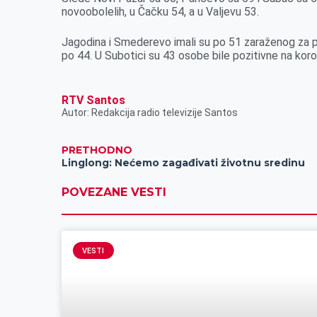
r
novoobolelih, u Čačku 54, a u Valjevu 53.
Jagodina i Smederevo imali su po 51 zaraženog za 
po 44. U Subotici su 43 osobe bile pozitivne na kor
RTV Santos
Autor: Redakcija radio televizije Santos
PRETHODNO
Linglong: Nećemo zagađivati životnu sredinu
POVEZANE VESTI
VESTI