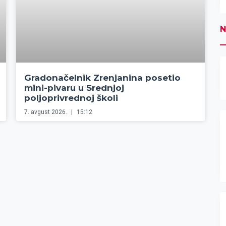
N
Gradonačelnik Zrenjanina posetio
mini-pivaru u Srednjoj
poljoprivrednoj školi
7. avgust 2026.
15:12