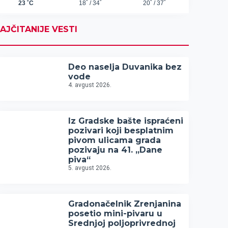
AJČITANIJE VESTI
Deo naselja Duvanika bez
vode
4. avgust 2026.
Iz Gradske bašte ispraćeni
pozivari koji besplatnim
pivom ulicama grada
pozivaju na 41. „Dane
piva“
5. avgust 2026.
Gradonačelnik Zrenjanina
posetio mini-pivaru u
Srednjoj poljoprivrednoj