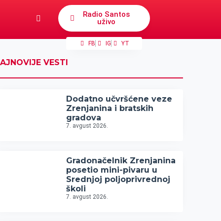
Radio Santos
uživo
FB
IG
YT
AJNOVIJE VESTI
Dodatno učvršćene veze
Zrenjanina i bratskih
gradova
7. avgust 2026.
Gradonačelnik Zrenjanina
posetio mini-pivaru u
Srednjoj poljoprivrednoj
školi
7. avgust 2026.