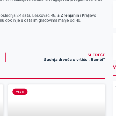
poslednja 24 sata, Leskovac 48,
a Zrenjanin
i Kraljevo
onu dok ih je u ostalim gradovima manje od 40.
SLEDEĆE
Sadnja drveća u vrtiću „Bambi“
V
VESTI