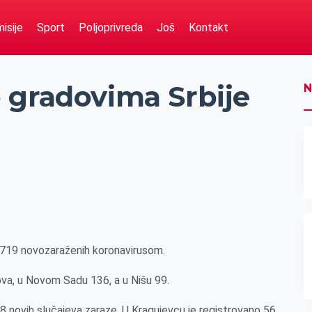
isije
Sport
Poljoprivreda
Još
Kontakt
 gradovima Srbije
N
.719 novozaraženih koronavirusom.
tova, u Novom Sadu 136, a u Nišu 99.
8 novih slučajeva zaraze. U Kragujevcu je registrovano 56