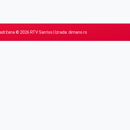
adržana © 2026 RTV Santos | Izrada:
dimano.rs