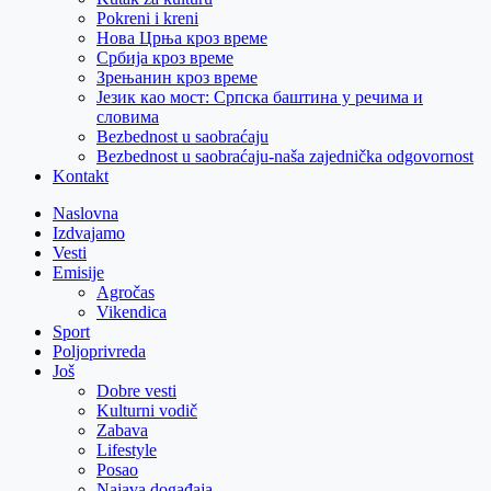
Pokreni i kreni
Нова Црња кроз време
Србија кроз време
Зрењанин кроз време
Језик као мост: Српска баштина у речима и
словима
Bezbednost u saobraćaju
Bezbednost u saobraćaju-naša zajednička odgovornost
Kontakt
Naslovna
Izdvajamo
Vesti
Emisije
Agročas
Vikendica
Sport
Poljoprivreda
Još
Dobre vesti
Kulturni vodič
Zabava
Lifestyle
Posao
Najava događaja