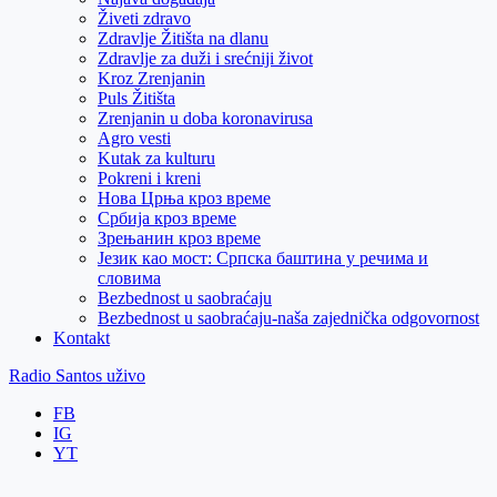
Živeti zdravo
Zdravlje Žitišta na dlanu
Zdravlje za duži i srećniji život
Kroz Zrenjanin
Puls Žitišta
Zrenjanin u doba koronavirusa
Agro vesti
Kutak za kulturu
Pokreni i kreni
Нова Црња кроз време
Србија кроз време
Зрењанин кроз време
Језик као мост: Српска баштина у речима и
словима
Bezbednost u saobraćaju
Bezbednost u saobraćaju-naša zajednička odgovornost
Kontakt
Radio Santos uživo
FB
IG
YT