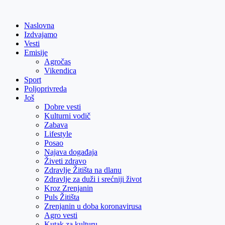
Skip
to
Naslovna
content
Izdvajamo
Vesti
Emisije
Agročas
Vikendica
Sport
Poljoprivreda
Još
Dobre vesti
Kulturni vodič
Zabava
Lifestyle
Posao
Najava događaja
Živeti zdravo
Zdravlje Žitišta na dlanu
Zdravlje za duži i srećniji život
Kroz Zrenjanin
Puls Žitišta
Zrenjanin u doba koronavirusa
Agro vesti
Kutak za kulturu