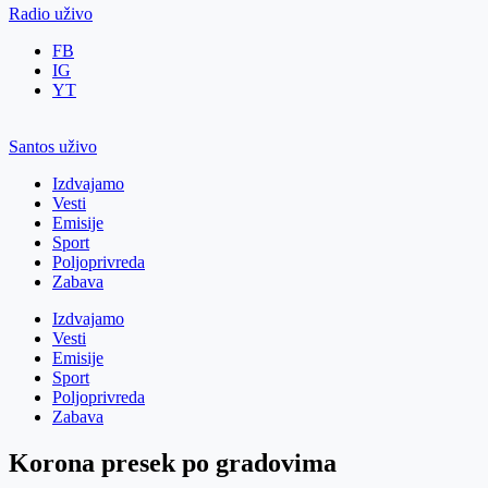
Radio uživo
FB
IG
YT
Santos uživo
Izdvajamo
Vesti
Emisije
Sport
Poljoprivreda
Zabava
Izdvajamo
Vesti
Emisije
Sport
Poljoprivreda
Zabava
Korona presek po gradovima