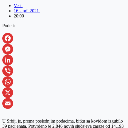
Vesti
16. april 2021.
20:00
Podeli:
Facebook
Messenger
LinkedIn
Viber
WhatsApp
X
Email
U Srbiji je, prema poslednjim podacima, bitku sa kovidom izgubilo
39 pacijenata. Potvrđeno je 2.846 novih slučajeva zaraze od 14.193