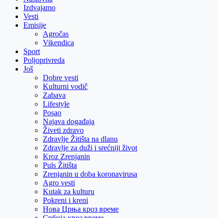
Izdvajamo
Vesti
Emisije
Agročas
Vikendica
Sport
Poljoprivreda
Još
Dobre vesti
Kulturni vodič
Zabava
Lifestyle
Posao
Najava događaja
Živeti zdravo
Zdravlje Žitišta na dlanu
Zdravlje za duži i srećniji život
Kroz Zrenjanin
Puls Žitišta
Zrenjanin u doba koronavirusa
Agro vesti
Kutak za kulturu
Pokreni i kreni
Нова Црња кроз време
Србија кроз време