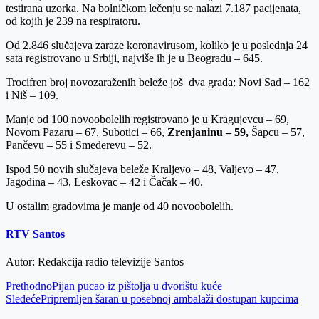
testirana uzorka. Na bolničkom lečenju se nalazi 7.187 pacijenata,
od kojih je 239 na respiratoru.
Od 2.846 slučajeva zaraze koronavirusom, koliko je u poslednja 24
sata registrovano u Srbiji, najviše ih je u Beogradu – 645.
Trocifren broj novozaraženih beleže još dva grada: Novi Sad – 162
i Niš – 109.
Manje od 100 novoobolelih registrovano je u Kragujevcu – 69,
Novom Pazaru – 67, Subotici – 66,
Zrenjaninu – 59,
Šapcu – 57,
Pančevu – 55 i Smederevu – 52.
Ispod 50 novih slučajeva beleže Kraljevo – 48, Valjevo – 47,
Jagodina – 43, Leskovac – 42 i Čačak – 40.
U ostalim gradovima je manje od 40 novoobolelih.
RTV Santos
Autor: Redakcija radio televizije Santos
Prethodno
Pijan pucao iz pištolja u dvorištu kuće
Sledeće
Pripremljen šaran u posebnoj ambalaži dostupan kupcima