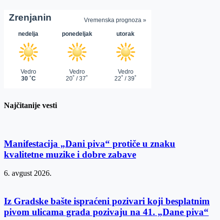
Najčitanije vesti
Manifestacija „Dani piva“ protiče u znaku
kvalitetne muzike i dobre zabave
6. avgust 2026.
Iz Gradske bašte ispraćeni pozivari koji besplatnim
pivom ulicama grada pozivaju na 41. „Dane piva“